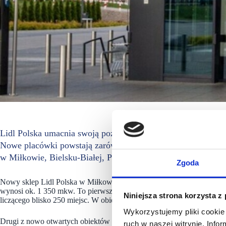
Lidl Polska umacnia swoją pozycję na rynku polskim. 28 sier
Nowe placówki powstają zarówno w dużych miastach, jak i w
w Miłkowie, Bielsku-Białej, Poznaniu, Dobrym Mieście.
Zgoda
Nowy sklep Lidl Polska w Miłkowie mieści się w parku handlowym pr
wynosi ok. 1 350 mkw. To pierwsza placówka sieci w tej miejscowości
Niniejsza strona korzysta z
liczącego blisko 250 miejsc. W obiekcie zatrudniono 23 osoby.
Wykorzystujemy pliki cookie 
Drugi z nowo otwartych obiektów mieści się w Bielsku-Białej i jest 8.
ruch w naszej witrynie. Inf