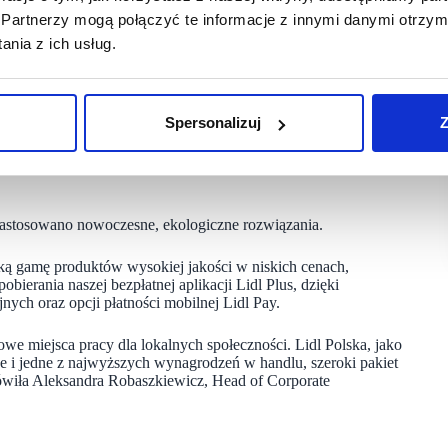
cą ok. 1 350 mkw. Na zmotoryzowanych klientów czeka duży
Partnerzy mogą połączyć te informacje z innymi danymi otrzym
b.
nia z ich usług.
any jest przy ul. Bukowskiej 277, to 31. Ma powierzchnię sali
andlowego Ławica Shopping Park mają do dyspozycji ok. 250
Spersonalizuj
Z
 Fabrycznej 11F. jest to pierwsza lokalizacja sieci w tym
0 mkw. Klienci mają do dyspozycji blisko 100 miejsc
zastosowano nowoczesne, ekologiczne rozwiązania.
oką gamę produktów wysokiej jakości w niskich cenach,
ania naszej bezpłatnej aplikacji Lidl Plus, dzięki
ych oraz opcji płatności mobilnej Lidl Pay.
we miejsca pracy dla lokalnych społeczności. Lidl Polska, jako
i jedne z najwyższych wynagrodzeń w handlu, szeroki pakiet
iła Aleksandra Robaszkiewicz, Head of Corporate