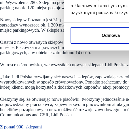
ul. Wyzwolenia 280. Sklep ma powierzchnię sali sprzedaży wynoszą
reklamowym i analitycznym. 
parking na ok. 120 miejsc postojowych. W sklepie zatrudniono 21 osó
uzyskanymi podczas korzysta
Nowy sklep w Poznaniu jest 31. placówką sieci w mieście.
Zlokalizow
sprzedaży wynoszącą ok. 1 200 mkw. Zmotoryzowani klienci parku h
miejsc parkingowych. W sklepie zatrudniono 25 osób.
Odmowa
Ostatni z nowo otwartych sklepów mieści się w Dobrym Mieście przy ul.
mieście. Placówka ma powierzchnię sali sprzedaży wynoszącą ok. 1 50
parkingowych, a w obiekcie zatrudniono 14 osób.
W trosce o środowisko, we wszystkich nowych sklepach Lidl Polska 
„Jako Lidl Polska rozwijamy sieć naszych sklepów, zapewniając szer
wyprodukowanych w sposób zrównoważony. Ponadto zachęcamy do pobier
której klienci mogą korzystać z dodatkowych kuponów, akcji promocyjn
Cieszymy się, że otwierając nowe placówki, tworzymy jednocześnie no
odpowiedzialny pracodawca, zapewnia swoim pracownikom atrakcyjne 
benefitów pozapłacowych oraz możliwość rozwoju zawodowego – mów
Communications and CSR, Lidl Polska.
Z ponad 900. sklepami