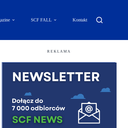
azine
SCF FALL
Kontakt
R E K L A M A