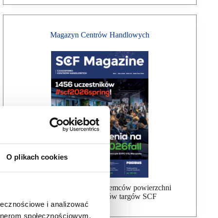
Magazyn Centrów Handlowych
O plikach cookies
Bezpłatna wysyłka dla najemców powierzchni
handlowej, uczestników targów SCF
ołecznościowe i analizować
artnerom społecznościowym,