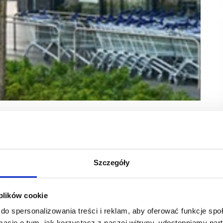
zą aż trzy nowe sklepy sieci ALDI: w Zdzieszowicach,
zym miastach będzie to debiut dla znanego
placówka sieci. Łącznie sieć w skali całego kraju będzie
Szczegóły
ści 123 liczba sklepów w województwie świętokrzyskim
 plików cookie
m 13 placówek w województwie opolskim. Z kolei najnowszy
czbę 15 sklepów w województwie lubelskim.
do spersonalizowania treści i reklam, aby oferować funkcje sp
ormacje o tym, jak korzystasz z naszej witryny, udostępniamy p