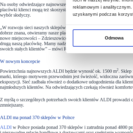
Na osoby odwiedzające najnowsze sklepy czekają atrakcyjne promocj
reklamowym i analitycznym. 
placówki klienci mogą też skorzystać z degustacji asortymentu dostępn
uzyskanymi podczas korzysta
wybór słodyczy.
„W rozwoju sieci naszych sklepów skupiamy się nie tylko na wzmacni
dobrze znana, otwieramy nasze placówki również w całkowicie nowych 
Odmowa
nowe miejscowości – Zdzieszowice oraz Radzyń Podlaski, w Skarżysk
drugą naszą placówkę. Mamy nadzieję, że spotkają się one z ciepłym 
swoich stałych klientów” – mówi
Rafał Tomaszewski, Kierownik Spr
W nowym koncepcie
2
Powierzchnia najnowszych ALDI będzie wynosić ok. 1500 m
. Skle
marki, którego motywem przewodnim jest świeżość, widoczna zarówno w
ekspozycji. Sieć zadbała również o dodatkowe udogodnienia dla klien
najmłodszych klientów. Na odwiedzających czekają również komfort
Z myślą o szczególnych potrzebach swoich klientów ALDI prowadzi c
zmniejszany.
ALDI ma ponad 370 sklepów w Polsce
ALDI
w Polsce posiada ponad 370 sklepów i zatrudnia ponad 4800 pr
i niezawodne relacje handlowe z dostawcami oraz spełnianie wymogó