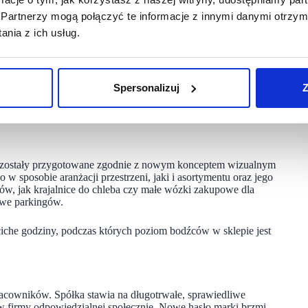
e na produkty marek własnych. W dniu otwarcia nowej
Partnerzy mogą połączyć te informacje z innymi danymi otrzym
ego tylko w ALDI, takich jak np. sery, wędliny czy szeroki
nia z ich usług.
aniu marki ALDI w tych miejscowościach, gdzie jest ona już
lokalizacjach. W środę 3 września do tej listy dołączą aż dwie
Spersonalizuj
Z
u-Kamiennej będziemy mieli natomiast okazję uruchomić już
przyjęciem ze strony mieszkańców i szybko zyskają grono
zedaży ALDI Polska.
p zostały przygotowane zgodnie z nowym konceptem wizualnym
 sposobie aranżacji przestrzeni, jaki i asortymentu oraz jego
tów, jak krajalnice do chleba czy małe wózki zakupowe dla
owe parkingów.
iche godziny, podczas których poziom bodźców w sklepie jest
acowników. Spółka stawia na długotrwałe, sprawiedliwe
w firmy odpowiedzialnej społecznie. Nowe hasło marki brzmi