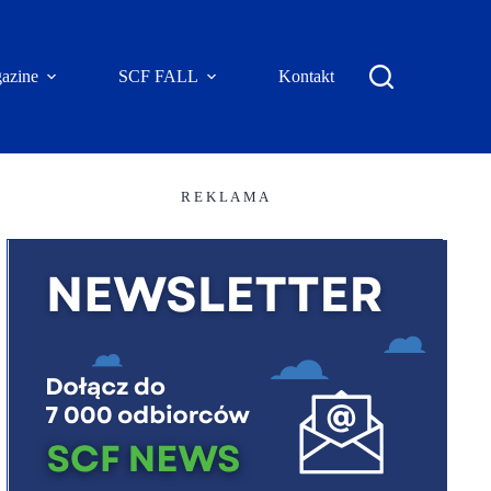
azine
SCF FALL
Kontakt
R E K L A M A