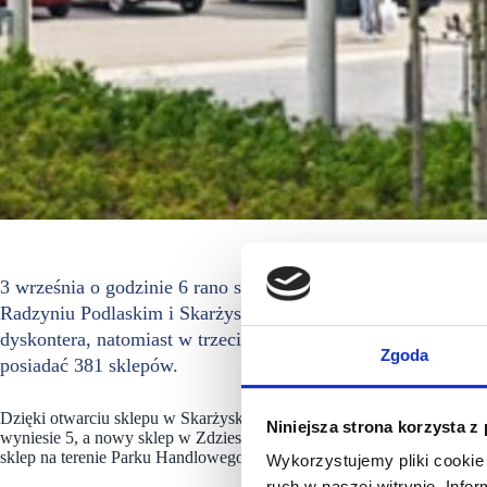
3 września o godzinie 6 rano swoje progi dla klientów otwor
Radzyniu Podlaskim i Skarżysku Kamiennej. W dwóch pierws
dyskontera, natomiast w trzeciej lokalizacji będzie to druga 
Zgoda
posiadać 381 sklepów.
Dzięki otwarciu sklepu w Skarżysku-Kamiennej przy al. Niepodległo
Niniejsza strona korzysta z
wyniesie 5, a nowy sklep w Zdzieszowicach pozwoli osiągnąć pozio
sklep na terenie Parku Handlowego S1 „Radzyń Podlaski” zapewni li
Wykorzystujemy pliki cookie 
ruch w naszej witrynie. Inf