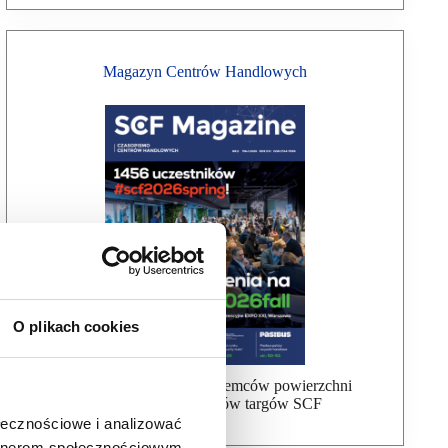
Magazyn Centrów Handlowych
O plikach cookies
Bezpłatna wysyłka dla najemców powierzchni
handlowej, uczestników targów SCF
ołecznościowe i analizować
artnerom społecznościowym,