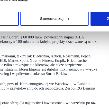
11. park handlowy wybudowany przez Smart Park Poland
e. W budowie znajdują się projekty w Jaworze, Namysłowie
 także istniejący budynek w Zgorzelcu, zlokalizowany
Spersonalizuj
Z
ana Kozaka. Oznacza to, że w samym 2025 roku otworzy się
 Leasing oferują 60 000 mkw. powierzchni najmu (GLA)
rzekroczyła 100 mln euro a kolejne projekty szacowane są na ok.
mi markami, takimi jak Biedronka, Action, Rossmann, Pepco,
Di, Martes Sport, Xtreme Fitness, Empik, Bricomarche
ie tylko atrakcyjne dla klientów, ale także bezpieczne
 strategii, której filarem jest stabilny mix najemców i wysoka
easing i współtwórca sukcesu Smart Parków.
kach, przy ul. Kamiennogórskiej we Wrocławiu, w Lublinie
h lub w przygotowaniu do ich rozpoczęcia. Zespół RG Leasing
j oraz ofertę dla najemców i inwestorów – we wrześniu po raz