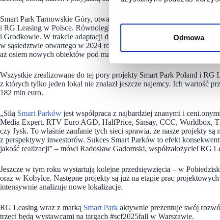
Smart Park Tarnowskie Góry, otwarty 4 września 2025 roku, to już 
i RG Leasing w Polsce. Równolegle prowadzone są kolejne inwestycj
i Grodkowie. W trakcie adaptacji dla kolejnych nowych najemców jest
Odmowa
w sąsiedztwie otwartego w 2024 roku Smart Parku przy ul. Księdza J
aż osiem nowych obiektów pod marką Smart Park.
Wszystkie zrealizowane do tej pory projekty Smart Park Poland i RG
z których tylko jeden lokal nie znalazł jeszcze najemcy. Ich wartość p
182 mln euro.
„Siłą
Smart Parków
jest współpraca z najbardziej znanymi i ceni.ony
Media Expert, RTV Euro AGD, HalfPrice, Sinsay, CCC, Worldbox, TE
czy Jysk. To właśnie zaufanie tych sieci sprawia, że nasze projekty są n
z perspektywy inwestorów. Sukces Smart Parków to efekt konsekwentnej
jakość realizacji” – mówi Radosław Gadomski, współzałożyciel RG L
Jeszcze w tym roku wystartują kolejne przedsięwzięcia – w Pobiedzis
oraz w Kobyłce. Następne projekty są już na etapie prac projektowyc
intensywnie analizuje nowe lokalizacje.
RG Leasing wraz z marką
Smart Park
aktywnie prezentuje swój rozwó
trzeci będą wystawcami na targach #scf2025fall w Warszawie.