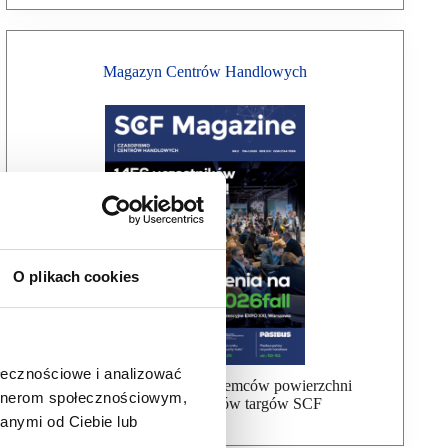
Magazyn Centrów Handlowych
O plikach cookies
ołecznościowe i analizować
Bezpłatna wysyłka dla najemców powierzchni
artnerom społecznościowym,
handlowej, uczestników targów SCF
anymi od Ciebie lub