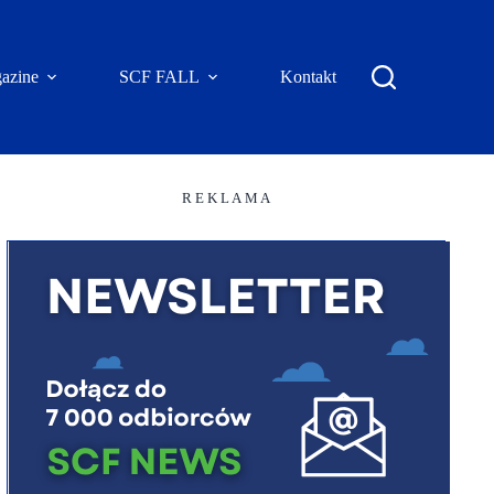
azine
SCF FALL
Kontakt
R E K L A M A