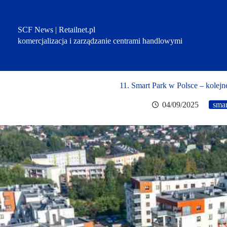
Przejdź
do
treści
SCF News | Retailnet.pl
komercjalizacja i zarządzanie centrami handlowymi
11. Smart Park w Polsce – kolejn
04/09/2025
smar