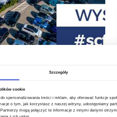
Park Poland – wspólnie realizują aż osiem projektów,
Szczegóły
Leasing konsekwentnie rozwijają sieć nowoczesnych
owe obiekty – w Krasnymstawie, Kętrzynie,
ok. 19 500 mkw. RG Leasing jest wystawcą targów
 plików cookie
do spersonalizowania treści i reklam, aby oferować funkcje sp
ormacje o tym, jak korzystasz z naszej witryny, udostępniamy p
emców, oferując im nowoczesne i funkcjonalne przestrzenie
Partnerzy mogą połączyć te informacje z innymi danymi otrzym
dną alternatywą dla dużych galerii – z łatwym dojazdem,
nia z ich usług.