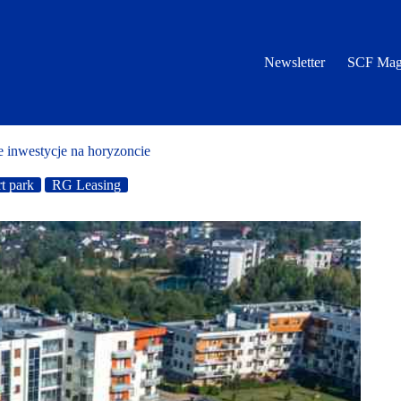
Newsletter
SCF Mag
e inwestycje na horyzoncie
t park
RG Leasing