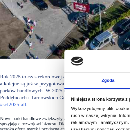
Rok 2025 to czas rekordowej aktywności RG Leasing i Smart 
Zgoda
a kolejne są już w przygotowaniu. Smart Park Poland i RG 
parków handlowych. W 2025 roku otworzyły się już cztery n
Poddębicach i Tarnowskich Górach – o łącznej powierzchni 
Niniejsza strona korzysta z
#scf2025fall.
Wykorzystujemy pliki cookie 
ruch w naszej witrynie. Inf
Nowe parki handlowe zwiększyły atrakcyjność tych lokalizacji dla naj
reklamowym i analitycznym. 
sprzyjające rozwojowi biznesu. Dla klientów stały się natomiast wygo
szeroką ofertą marek i przyjazną atmosferą zakupów.
uzyskanymi podczas korzysta