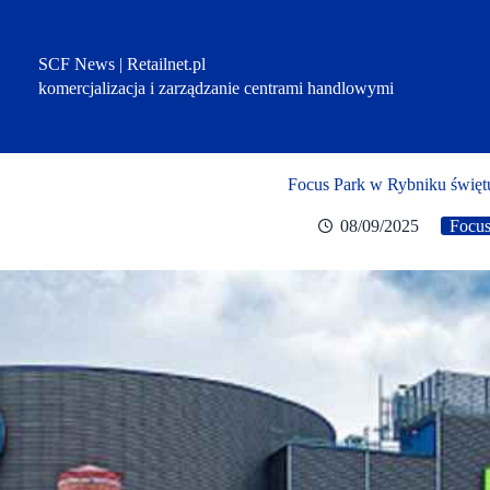
Przejdź
do
treści
SCF News | Retailnet.pl
komercjalizacja i zarządzanie centrami handlowymi
Focus Park w Rybniku świętu
08/09/2025
Focus