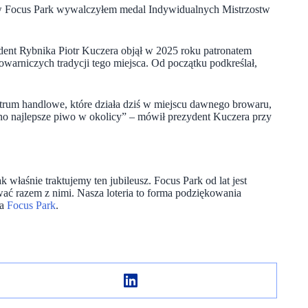
ń w Focus Park wywalczyłem medal Indywidualnych Mistrzostw
dent Rybnika Piotr Kuczera objął w 2025 roku patronatem
warniczych tradycji tego miejsca. Od początku podkreślał,
ntrum handlowe, które działa dziś w miejscu dawnego browaru,
ono najlepsze piwo w okolicy” – mówił prezydent Kuczera przy
k właśnie traktujemy ten jubileusz. Focus Park od lat jest
ać razem z nimi. Nasza loteria to forma podziękowania
ka
Focus Park
.