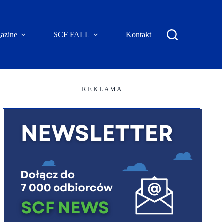
azine
SCF FALL
Kontakt
R E K L A M A