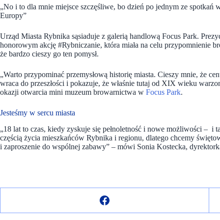
„No i to dla mnie miejsce szczęśliwe, bo dzień po jednym ze spotka
Europy”
Urząd Miasta Rybnika sąsiaduje z galerią handlową Focus Park. Prezy
honorowym akcję #Rybniczanie, która miała na celu przypomnienie bro
że bardzo cieszy go ten pomysł.
„Warto przypominać przemysłową historię miasta. Cieszy mnie, że ce
wraca do przeszłości i pokazuje, że właśnie tutaj od XIX wieku warz
okazji otwarcia mini muzeum browarnictwa w
Focus Park
.
Jesteśmy w sercu miasta
„18 lat to czas, kiedy zyskuje się pełnoletność i nowe możliwości – i ta
częścią życia mieszkańców Rybnika i regionu, dlatego chcemy świętow
i zaproszenie do wspólnej zabawy” – mówi Sonia Kostecka, dyrektor