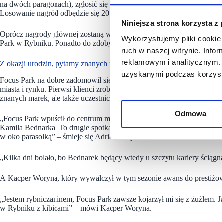
na dwóch paragonach), zgłosić się do hostessy po kupon konkursowy, a
Losowanie nagród odbędzie się 20 września o godz. 19:00 w Focus Pa
Niniejsza strona korzysta z
Oprócz nagrody głównej zostaną wylosowane również karty podarunk
Wykorzystujemy pliki cookie 
Park w Rybniku. Ponadto do zdobycia 500 nagród natychmiastowych!
ruch w naszej witrynie. Inf
reklamowym i analitycznym. 
Z okazji urodzin, pytamy znanych rybniczan: czym jest Focus Park dl
uzyskanymi podczas korzysta
Focus Park na dobre zadomowił się w pejzażu centrum Rybnika. Pows
miasta i rynku. Pierwsi klienci zrobili w nim zakupy 5 września 2007 r
znanych marek, ale także uczestniczyć w wielu eventach organizowan
Odmowa
„Focus Park wpuścił do centrum miasta lajfstajlowy oddech. Mieszkań
Kamila Bednarka. To drugie spotkanie prowadziłem i będę długo wspom
w oko parasolką” – śmieje się Adrian Karpeta, wówczas dziennikarz 
„Kilka dni bolało, bo Bednarek będący wtedy u szczytu kariery ściąg
A Kacper Woryna, który wywalczył w tym sezonie awans do prestiż
„Jestem rybniczaninem, Focus Park zawsze kojarzył mi się z żużlem. J
w Rybniku z kibicami” – mówi Kacper Woryna.