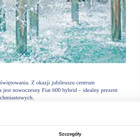
świętowania. Z okazji jubileuszu centrum
jest nowoczesny Fiat 600 hybrid – idealny prezent
tychmiastowych.
potkań i wydarzeń, które na stałe wpisały się w miejską
ię, która połączy emocje zakupów z wyjątkowymi nagrodami.
ochód, symbol nowego etapu i dorosłości
Szczegóły
-20 września zrobić zakupy za minimum 100 zł (maksymalnie