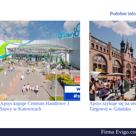
Podobne info
Apsys kupuje Centrum Handlowe 3
Apsys szykuje się na ot
Stawy w Katowicach
Targowej w Gdańsku
Firma Evigo.co