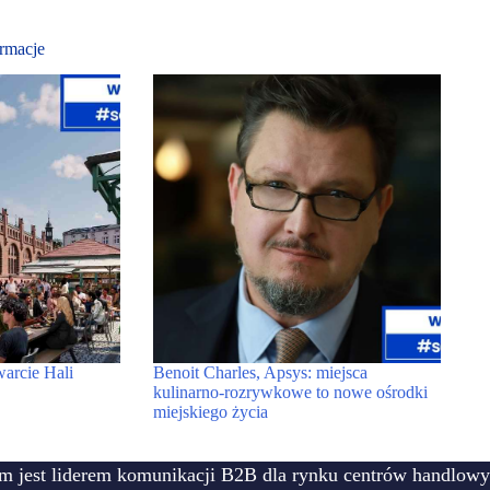
rmacje
warcie Hali
Benoit Charles, Apsys: miejsca
kulinarno-rozrywkowe to nowe ośrodki
miejskiego życia
m jest liderem komunikacji B2B dla rynku centrów handlowy