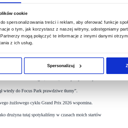
 następnie zarejestrować go w aplikacji i wrzucić do urny.
rk.
 plików cookie
owe o wartości 1000 i 500 zł do wykorzystania w CH Focus
do spersonalizowania treści i reklam, aby oferować funkcje sp
ormacje o tym, jak korzystasz z naszej witryny, udostępniamy p
Partnerzy mogą połączyć te informacje z innymi danymi otrzym
a Rybnika?
nia z ich usług.
tał w miejscu XIX – wiecznego browaru tuż obok urzędu
oku – od tego czasu nie tylko można było kupić tutaj ubrania
ych przez centrum handlowe.
Spersonalizuj
Z
cy regionu mogli tu spotkać nawet Joannę Krupę, a także
inał, bo jedna z fanek w drodze po autograf ugodziła mnie
„Dziennika Zachodniego”, a dziś „Gazety Wyborczej”.
nął wtedy do Focus Park prawdziwe tłumy”.
owego żużlowego cyklu Grand Prix 2026 wspomina.
ako drużyna tutaj spotykaliśmy w czasach moich startów