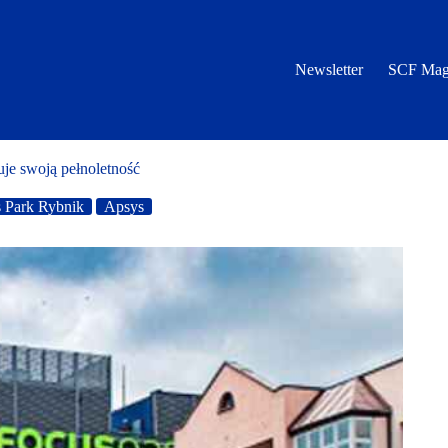
Newsletter
SCF Mag
je swoją pełnoletność
 Park Rybnik
Apsys