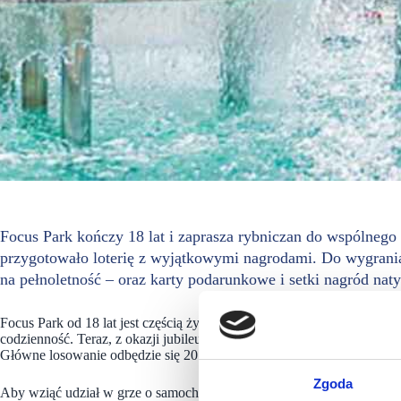
Focus Park kończy 18 lat i zaprasza rybniczan do wspólnego 
przygotowało loterię z wyjątkowymi nagrodami. Do wygrania 
na pełnoletność – oraz karty podarunkowe i setki nagród na
Focus Park od 18 lat jest częścią życia Rybnika – miejscem zakupów, s
codzienność. Teraz, z okazji jubileuszu, centrum przygotowało loter
Główne losowanie odbędzie się 20 września, a nagroda główna to sam
Zgoda
Aby wziąć udział w grze o samochód Fiat 600, wystarczy w dniach 6