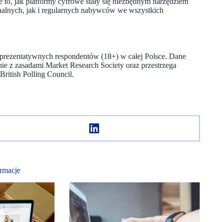
e to, jak platformy cyfrowe stały się niezbędnym narzędziem
alnych, jak i regularnych nabywców we wszystkich
eprezentatywnych respondentów (18+) w całej Polsce. Dane
nie z zasadami Market Research Society oraz przestrzega
itish Polling Council.
rmacje