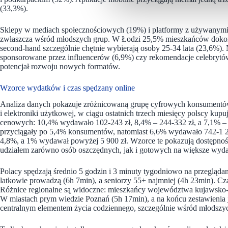
(33,3%).
Sklepy w mediach społecznościowych (19%) i platformy z używanymi 
zwłaszcza wśród młodszych grup. W Łodzi 25,5% mieszkańców dokon
second-hand szczególnie chętnie wybierają osoby 25-34 lata (23,6%). 
sponsorowane przez influencerów (6,9%) czy rekomendacje celebrytów (
potencjał rozwoju nowych formatów.
Wzorce wydatków i czas spędzany online
Analiza danych pokazuje zróżnicowaną grupę cyfrowych konsument
i elektroniki użytkowej, w ciągu ostatnich trzech miesięcy polscy kup
cenowych: 10,4% wydawało 102-243 zł, 8,4% – 244-332 zł, a 7,1% – 1
przyciągały po 5,4% konsumentów, natomiast 6,6% wydawało 742-1 228
4,8%, a 1% wydawał powyżej 5 900 zł. Wzorce te pokazują dostępno
udziałem zarówno osób oszczędnych, jak i gotowych na większe wyda
Polacy spędzają średnio 5 godzin i 3 minuty tygodniowo na przegląda
latkowie prowadzą (6h 7min), a seniorzy 55+ najmniej (4h 23min). Cz
Różnice regionalne są widoczne: mieszkańcy województwa kujawsko-p
W miastach prym wiedzie Poznań (5h 17min), a na końcu zestawienia je
centralnym elementem życia codziennego, szczególnie wśród młodszy