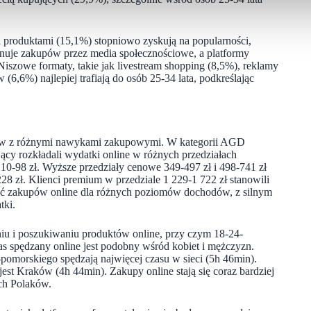
produktami (15,1%) stopniowo zyskują na popularności,
uje zakupów przez media społecznościowe, a platformy
Niszowe formaty, takie jak livestream shopping (8,5%), reklamy
6,6%) najlepiej trafiają do osób 25-34 lata, podkreślając
ów z różnymi nawykami zakupowymi. W kategorii AGD
ujący rozkładali wydatki online w różnych przedziałach
0-98 zł. Wyższe przedziały cenowe 349-497 zł i 498-741 zł
 zł. Klienci premium w przedziale 1 229-1 722 zł stanowili
ść zakupów online dla różnych poziomów dochodów, z silnym
tki.
niu i poszukiwaniu produktów online, przy czym 18-24-
as spędzany online jest podobny wśród kobiet i mężczyzn.
omorskiego spędzają najwięcej czasu w sieci (5h 46min).
st Kraków (4h 44min). Zakupy online stają się coraz bardziej
ch Polaków.