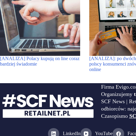
[ANALIZA] Polacy kupują on line coraz
[ANALIZA]: po dwóch 
bardziej świadomie
polscy konsumenci znów
online
Firma Evigo.co
Organizujemy
SCF News | Reta
odbiorców: naj
Czasopismo
SC
LinkedIn
YouTube
Fac