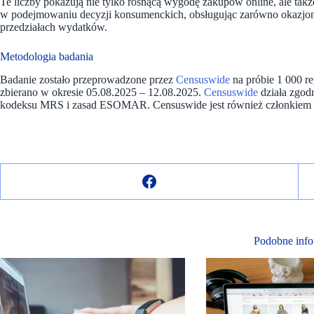
Te liczby pokazują nie tylko rosnącą wygodę zakupów online, ale takż
w podejmowaniu decyzji konsumenckich, obsługując zarówno okazjon
przedziałach wydatków.
Metodologia badania
Badanie zostało przeprowadzone przez
Censuswide
na próbie 1 000 r
zbierano w okresie 05.08.2025 – 12.08.2025.
Censuswide
działa zgod
kodeksu MRS i zasad ESOMAR. Censuswide jest również członkiem Br
Podobne info