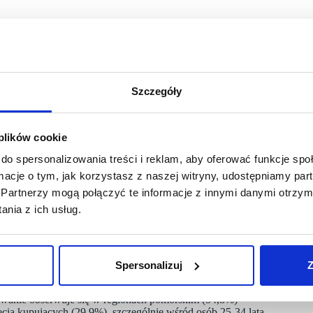
press pokazują, jak silnie rozwija się handel online w Polsce”
 w AliExpress Polska.
no polscy, jak i chińscy z magazynami w kraju, odnotowali
 dla Polaków głównym miejscem zakupów, oferując wygodę,
Szczegóły
 plików cookie
 i staje się codziennym nawykiem. Ponad połowa młodych
etek odnotowuje grupa 25-34 lat (50,8%). Nawet wśród osób
do spersonalizowania treści i reklam, aby oferować funkcje sp
akcji, co świadczy o szerokiej akceptacji wśród pokoleń.
ormacje o tym, jak korzystasz z naszej witryny, udostępniamy p
Partnerzy mogą połączyć te informacje z innymi danymi otrzym
mmerce: Kraków (57,7%) i Warszawa (57,4%) prowadzą,
lnie aktywni Polacy są szczególnie zaangażowani, przy czym
nia z ich usług.
dział w e-commerce mają też studenci i rodzice łączący pracę
Spersonalizuj
Z
 – korzysta z nich 55,1% konsumentów w Polsce. Strony własne
żowanie obserwuje się w regionach pomorskim (54,8%)
ecią kupujących (29,9%), szczególnie wśród osób 25-34 lata