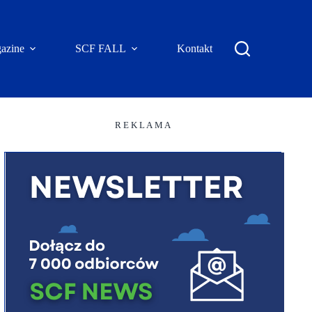
azine
SCF FALL
Kontakt
R E K L A M A