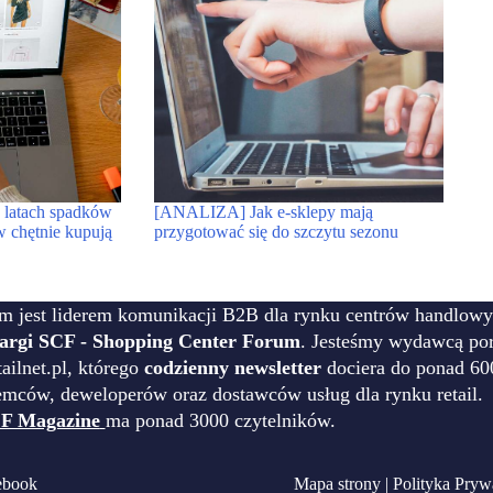
latach spadków
[ANALIZA] Jak e-sklepy mają
 chętnie kupują
przygotować się do szczytu sezonu
m jest liderem komunikacji B2B dla rynku centrów handlowy
targi SCF - Shopping Center Forum
. Jesteśmy wydawcą por
ilnet.pl, którego
codzienny newsletter
dociera do ponad 60
emców, deweloperów oraz dostawców usług dla rynku retail.
F Magazine
ma ponad 3000 czytelników.
ebook
Mapa strony
|
Polityka Pryw