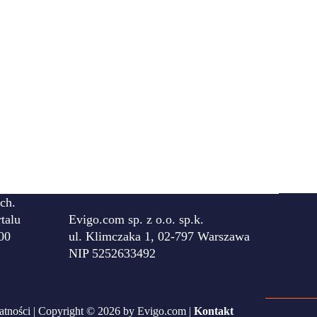
ch.
talu
Evigo.com sp. z o.o. sp.k.
00
ul. Klimczaka 1, 02-797 Warszawa
NIP 5252633492
atności
| Copyright © 2026 by Evigo.com |
Kontakt