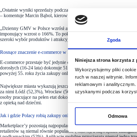
„Ostatnie wyniki sprzedaży podczas promocji „back to school” na AliEx
– komentuje Marcin Bąbol, kierownik ds. marketingu i rozwoju rynku
„Dzienny GMV w Polsce wzrósł aż o 82%, a lokalni sprzedawcy, zarów
imponujący wzrost o 166%. To pokazuje, że marketplace’y stają się
szeroki wybór produktów i atrakcyjne ceny.”
Zgoda
Rosnące znaczenie e-commerce w Polsce
Niniejsza strona korzysta z
E-commerce przestaje być jedynie dodatkiem do tradycyjnego handlu
dorosłych (16-24 lata) dokonuje 51,5% zakupów online, podobny ods
Wykorzystujemy pliki cookie 
powyżej 55. roku życia zakupy online stanowią 40,1% wszystkich trans
ruch w naszej witrynie. Inf
reklamowym i analitycznym. 
Największe miasta wykazują jeszcze większe zaangażowanie w e-co
za nimi Łódź (52,3%), Wrocław (50,5%) i Poznań (50,8%). Profesjona
uzyskanymi podczas korzysta
osoby pracujące na pełen etat dokonują 46,2% zakupów online. Duży u
z opieką nad dziećmi.
Jak i gdzie Polacy robią zakupy online
Odmowa
Marketplace’y pozostają najpopularniejszym kanałem zakupów online
retailerów są niemal równie popularne (48,3%), a największe zaanga
i podkarpackim (52%). Aplikacje mobilne przyciągają niemal jedną trz