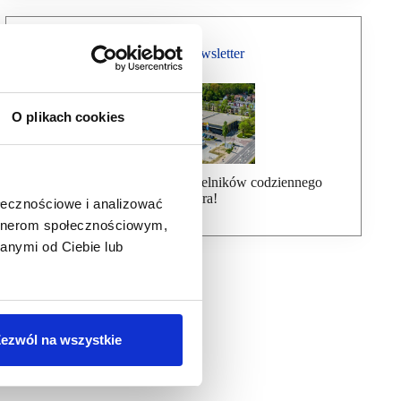
Bezpłatny Newsletter
O plikach cookies
Dołącz do ponad 7000 czytelników codziennego
newslettera!
ołecznościowe i analizować
artnerom społecznościowym,
anymi od Ciebie lub
ezwól na wszystkie