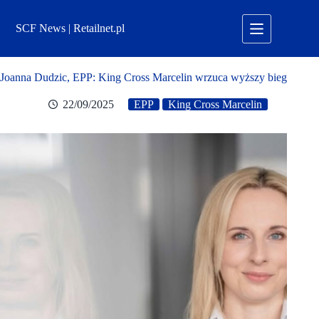
Przejdź
do
SCF News | Retailnet.pl
treści
Joanna Dudzic, EPP: King Cross Marcelin wrzuca wyższy bieg
22/09/2025
EPP
King Cross Marcelin