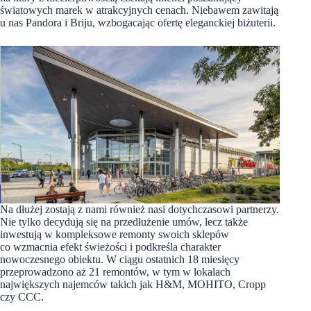
światowych marek w atrakcyjnych cenach. Niebawem zawitają
u nas Pandora i Briju, wzbogacając ofertę eleganckiej biżuterii.
Na dłużej zostają z nami również nasi dotychczasowi partnerzy.
Nie tylko decydują się na przedłużenie umów, lecz także
inwestują w kompleksowe remonty swoich sklepów
co wzmacnia efekt świeżości i podkreśla charakter
nowoczesnego obiektu. W ciągu ostatnich 18 miesięcy
przeprowadzono aż 21 remontów, w tym w lokalach
największych najemców takich jak H&M, MOHITO, Cropp
czy CCC.