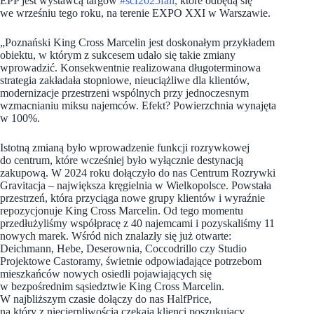
EPP jest wystawcą targów
#scf2025fall,
które odbędą się
we wrześniu tego roku, na terenie EXPO XXI w Warszawie.
„Poznański King Cross Marcelin jest doskonałym przykładem
obiektu, w którym z sukcesem udało się takie zmiany
wprowadzić. Konsekwentnie realizowana długoterminowa
strategia zakładała stopniowe, nieuciążliwe dla klientów,
modernizacje przestrzeni wspólnych przy jednoczesnym
wzmacnianiu miksu najemców. Efekt? Powierzchnia wynajęta
w 100%.
Istotną zmianą było wprowadzenie funkcji rozrywkowej
do centrum, które wcześniej było wyłącznie destynacją
zakupową. W 2024 roku dołączyło do nas Centrum Rozrywki
Gravitacja – największa kręgielnia w Wielkopolsce. Powstała
przestrzeń, która przyciąga nowe grupy klientów i wyraźnie
repozycjonuje King Cross Marcelin. Od tego momentu
przedłużyliśmy współpracę z 40 najemcami i pozyskaliśmy 11
nowych marek. Wśród nich znalazły się już otwarte:
Deichmann, Hebe, Deserownia, Coccodrillo czy Studio
Projektowe Castoramy, świetnie odpowiadające potrzebom
mieszkańców nowych osiedli pojawiających się
w bezpośrednim sąsiedztwie King Cross Marcelin.
W najbliższym czasie dołączy do nas HalfPrice,
na który z niecierpliwością czekają klienci poszukujący