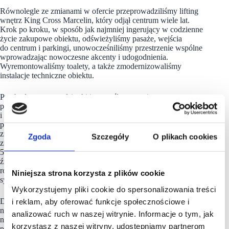
Równolegle ze zmianami w ofercie przeprowadziliśmy lifting
wnętrz King Cross Marcelin, który odjął centrum wiele lat.
Krok po kroku, w sposób jak najmniej ingerujący w codzienne
życie zakupowe obiektu, odświeżyliśmy pasaże, wejścia
do centrum i parkingi, unowocześniliśmy przestrzenie wspólne
wprowadzając nowoczesne akcenty i udogodnienia.
Wyremontowaliśmy toalety, a także zmodernizowaliśmy
instalacje techniczne obiektu.
Przebudowane przedsionki i nowe śluzy powietrzne znacząco
poprawiły komfort korzystania z obiektu zarówno klientom, jak
i najemcom. Zoptymalizowane systemy HVAC i izolacja
podniosły standard funkcjonowania budynku i pozwoliły
zmniejszyć koszty operacyjne. Termomodernizacja
Zgoda
Szczegóły
O plikach cookies
zredukowała zużycie ciepła o ok. 20%. Ponadto w 2025 roku
50% zużywanej energii elektrycznej pochodzi z odnawialnych
źródeł (w tym 16% PPA). W planach jest również dalsza
rozbudowa instalacji fotowoltaicznej. Dodatkowo wdrożyliśmy
Niniejsza strona korzysta z plików cookie
system WasteTracker do monitorowania i segregacji odpadów.
Wykorzystujemy pliki cookie do spersonalizowania treści
Dziś King Cross Marcelin jest atrakcyjną lokalizacją dla
i reklam, aby oferować funkcje społecznościowe i
najemców, chętnie odwiedzaną przez klientów i gotową
analizować ruch w naszej witrynie. Informacje o tym, jak
na kolejne wyzwania, a pomysłów nam nie brakuje, kolejne
korzystasz z naszej witryny, udostępniamy partnerom
plany i projekty są już w realizacji” – mówi Joanna Dudzic,