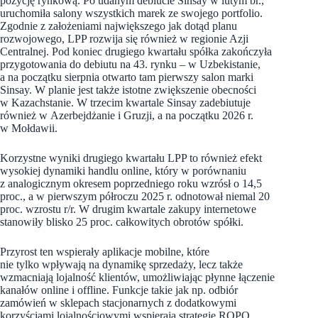
pozycję rynkową. Po udanym debiucie Sinsay w lutym br.,
uruchomiła salony wszystkich marek ze swojego portfolio.
Zgodnie z założeniami największego jak dotąd planu
rozwojowego, LPP rozwija się również w regionie Azji
Centralnej. Pod koniec drugiego kwartału spółka zakończyła
przygotowania do debiutu na 43. rynku – w Uzbekistanie,
a na początku sierpnia otwarto tam pierwszy salon marki
Sinsay. W planie jest także istotne zwiększenie obecności
w Kazachstanie. W trzecim kwartale Sinsay zadebiutuje
również w Azerbejdżanie i Gruzji, a na początku 2026 r.
w Mołdawii.
Korzystne wyniki drugiego kwartału LPP to również efekt
wysokiej dynamiki handlu online, który w porównaniu
z analogicznym okresem poprzedniego roku wzrósł o 14,5
proc., a w pierwszym półroczu 2025 r. odnotował niemal 20
proc. wzrostu r/r. W drugim kwartale zakupy internetowe
stanowiły blisko 25 proc. całkowitych obrotów spółki.
Przyrost ten wspierały aplikacje mobilne, które
nie tylko wpływają na dynamikę sprzedaży, lecz także
wzmacniają lojalność klientów, umożliwiając płynne łączenie
kanałów online i offline. Funkcje takie jak np. odbiór
zamówień w sklepach stacjonarnych z dodatkowymi
korzyściami lojalnościowymi wspierają strategię ROPO