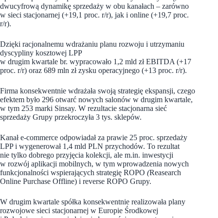
dwucyfrową dynamikę sprzedaży w obu kanałach – zarówno
w sieci stacjonarnej (+19,1 proc. r/r), jak i online (+19,7 proc.
r/r).
Dzięki racjonalnemu wdrażaniu planu rozwoju i utrzymaniu
dyscypliny kosztowej LPP
w drugim kwartale br. wypracowało 1,2 mld zł EBITDA (+17
proc. r/r) oraz 689 mln zł zysku operacyjnego (+13 proc. r/r).
Firma konsekwentnie wdrażała swoją strategię ekspansji, czego
efektem było 296 otwarć nowych salonów w drugim kwartale,
w tym 253 marki Sinsay. W rezultacie stacjonarna sieć
sprzedaży Grupy przekroczyła 3 tys. sklepów.
Kanał e-commerce odpowiadał za prawie 25 proc. sprzedaży
LPP i wygenerował 1,4 mld PLN przychodów. To rezultat
nie tylko dobrego przyjęcia kolekcji, ale m.in. inwestycji
w rozwój aplikacji mobilnych, w tym wprowadzenia nowych
funkcjonalności wspierających strategię ROPO
(
Reasearch
Online Purchase Offline) i reverse ROPO Grupy.
W drugim kwartale spółka konsekwentnie realizowała plany
rozwojowe sieci stacjonarnej w Europie Środkowej