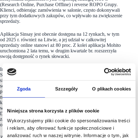
(Research Online, Purchase Offline) i reverse ROPO Grupy.
Klienci, odbierając zamówienia w salonie, często dokonywali
przy tym dodatkowych zakupów, co wpływało na zwiększenie
sprzedaży.
Aplikacja Sinsay jest obecnie dostępna na 12 rynkach, w tym
od 2025 r. również na Litwie, a jej udział w całkowitej
sprzedaży online stanowi aż 80 proc. Z kolei aplikacja Mohito
uruchomiona 2 lata temu, w drugim kwartale br. rozszerzyła
swoją dostępność o rynek słowacki.
Integralnym elementem aplikacji jest program lojalnościowy
Sinsay Club, który w ciągu zaledwie dwóch lat od premiery stał
się najpopularniejszym programem lojalnościowym w polskim
sektorze odzieżowym. Zgodnie z badaniem CAWI
Zgoda
Szczegóły
O plikach cookies
przeprowadzonym przez Instytut Badawczy Minds & Roses
na zlecenie Mastercard Advisors, 33 proc. respondentów,
którzy dokonali zakupu odzieży w ostatnich 12 miesiącach,
wskazało Sinsay Club jako program najbardziej ich angażujący.
Niniejsza strona korzysta z plików cookie
Dzięki spójnej obsłudze punktów lojalnościowych programu
zarówno w salonach, jak i online, znacznie zwiększa
Wykorzystujemy pliki cookie do spersonalizowania treści
on konwersję sprzedaży.
i reklam, aby oferować funkcje społecznościowe i
analizować ruch w naszej witrynie. Informacje o tym, jak
Zarówno ekspansja, jak i rozwój sprzedaży internetowej