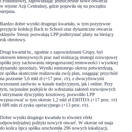
i Południowej, zapowiadając jednocześnie nowe otwarcia
w rejonie Azji Centralnej, gdzie pojawiła się na początku
sierpnia.
Bardzo dobre wyniki drugiego kwartału, w tym pozytywne
przyjęcie kolekcji Back to School oraz dynamiczne otwarcia
sklepów Sinsay pozwalają LPP podtrzymać plany na bieżący
rok obrotowy.
Drugi kwartał br., zgodnie z zapowiedziami Grupy, był
okresem intensywnych prac nad realizacją strategii rozwojowej
spółki przy zachowaniu niepogorszonej rentowności i wysokiej
dynamiki sprzedaży. Wyniki minionego okresu potwierdzają,
że spółka skutecznie realizowała swój plan, osiągając przychód
na poziomie 5,6 mld zł (+17 proc. r/r), z dwucyfrowymi
wzrostami zarówno w kanale tradycyjnym, jak i online. Przy
tym, racjonalne podejście do wdrażania założeń rozwojowych
i utrzymanie dyscypliny kosztowej, pozwoliło LPP
wypracować w tym okresie 1,2 mld zł EBITDA (+17 proc. r/r)
i 689 mln zł zysku operacyjnego (+13 proc. r/r).
Dobre wyniki drugiego kwartału to również efekt
odpowiedzialnej polityki nowych otwarć. W okresie od maja
do końca lipca spółka uruchomiła 296 nowych lokalizacji,