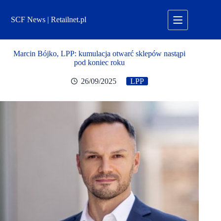
Przejdź
do
SCF News | Retailnet.pl
treści
Marcin Bójko, LPP: kumulacja otwarć sklepów nastąpi
pod koniec roku
26/09/2025
LPP