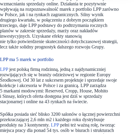
wzmacnianiu sprzedaży online. Działania te pozytywnie
wpływają na rozpoznawalność marek z portfolio LPP zarówno
w Polsce, jak i na rynkach zagranicznych. Silny wynik
drugiego kwartału, w połączeniu z dobrym początkiem
trzeciego, daje LPP podstawy do podtrzymania rocznych
planów w zakresie sprzedaży, marży oraz nakładów
inwestycyjnych. Uzyskane efekty stanowią
nie tylko potwierdzenie skuteczności dotychczasowej strategii,
lecz także solidny prognostyk dalszego rozwoju Grupy.
LPP ma 5 marek w portfolio
LPP
jest polską firmą rodzinną, jedną z najdynamiczniej
rozwijających się w branży odzieżowej w regionie Europy
Środkowej. Od 30 lat z sukcesem projektuje i sprzedaje swoje
kolekcje i akcesoria w Polsce i za granicą. LPP zarządza
5 markami modowymi: Reserved, Cropp, House, Mohito
i Sinsay, których oferta dostępna jest dziś w sprzedaży
stacjonarnej i online na 43 rynkach na świecie.
Spółka posiada sieć blisko 3200 salonów o łącznej powierzchni
przekraczającej 2,6 mln m2 i każdego roku dystrybuuje
produkty na 3 kontynenty.
LPP
pełni też ważną rolę, tworząc
miejsca pracy dla ponad 54 tys. osób w biurach i strukturach