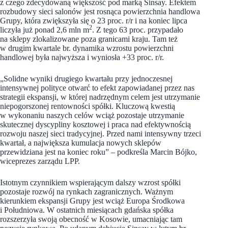
z czego zdecydowaną większość pod marką Sinsay. Efektem
rozbudowy sieci salonów jest rosnąca powierzchnia handlowa
Grupy, która zwiększyła się o 23 proc. r/r i na koniec lipca
2
liczyła już ponad 2,6 mln m
. Z tego 63 proc. przypadało
na sklepy zlokalizowane poza granicami kraju. Tam też
w drugim kwartale br. dynamika wzrostu powierzchni
handlowej była najwyższa i wyniosła +33 proc. r/r.
„Solidne wyniki drugiego kwartału przy jednoczesnej
intensywnej polityce otwarć to efekt zapowiadanej przez nas
strategii ekspansji, w której nadrzędnym celem jest utrzymanie
niepogorszonej rentowności spółki. Kluczową kwestią
w wykonaniu naszych celów wciąż pozostaje utrzymanie
skutecznej dyscypliny kosztowej i praca nad efektywnością
rozwoju naszej sieci tradycyjnej. Przed nami intensywny trzeci
kwartał, a największa kumulacja nowych sklepów
przewidziana jest na koniec roku” – podkreśla Marcin Bójko,
wiceprezes zarządu LPP.
Istotnym czynnikiem wspierającym dalszy wzrost spółki
pozostaje rozwój na rynkach zagranicznych. Ważnym
kierunkiem ekspansji Grupy jest wciąż Europa Środkowa
i Południowa. W ostatnich miesiącach gdańska spółka
rozszerzyła swoją obecność w Kosowie, umacniając tam