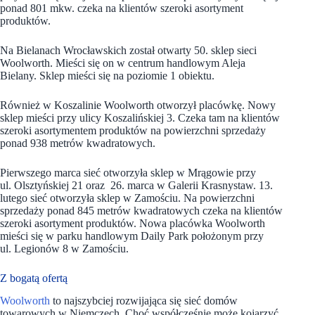
ponad 801 mkw. czeka na klientów szeroki asortyment
produktów.
Na Bielanach Wrocławskich został otwarty 50. sklep sieci
Woolworth. Mieści się on w centrum handlowym Aleja
Bielany. Sklep mieści się na poziomie 1 obiektu.
Również w Koszalinie Woolworth otworzył placówkę. Nowy
sklep mieści przy ulicy Koszalińskiej 3. Czeka tam na klientów
szeroki asortymentem produktów na powierzchni sprzedaży
ponad 938 metrów kwadratowych.
Pierwszego marca sieć otworzyła sklep w Mrągowie przy
ul. Olsztyńskiej 21 oraz 26. marca w Galerii Krasnystaw. 13.
lutego sieć otworzyła sklep w Zamościu. Na powierzchni
sprzedaży ponad 845 metrów kwadratowych czeka na klientów
szeroki asortyment produktów. Nowa placówka Woolworth
mieści się w parku handlowym Daily Park położonym przy
ul. Legionów 8 w Zamościu.
Z bogatą ofertą
Woolworth
to najszybciej rozwijająca się sieć domów
towarowych w Niemczech. Choć współcześnie może kojarzyć