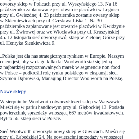
otworzy sklep w Policach przy ul. Wyszyńskiego 13. Na 16
października zaplanowane jest otwarcie placówki w Legnica
przy ul. Gwiezdnej 4. 23 października zostanie otwarty sklep
w Skierniewicach przy ul. Czesława Liska 1. Na 30
października zaplanowane jest otwarcie placówki w Kwidzynie
przy ul. Żwirowej oraz we Włocławku przy ul. Kruszyńskiej
45. 12 listopada sieć otworzy swój sklep w Zielonej Górze przy
ul. Henryka Sienkiewicza 9.
„Polska jest dla nas strategicznym rynkiem w Europie. Naszym
celem jest, aby w ciągu kilku lat Woolworth stał się jedną
z najbardziej rozpoznawalnych marek w segmencie non-food
w Polsce – podkreślił rolę rynku polskiego w ekspansji sieci
Szymon Dąbrowski, Managing Director Woolworth na Polskę.
Nowe sklepy
W sierpniu br. Woolworth otworzył trzeci sklep w Warszawie.
Mieści się w parku handlowym przy ul. Głębockiej 13. Posiada
powierzchnię sprzedaży wnoszącą 667 metrów kwadratowych.
Był to 56. sklep sieci w Polsce.
Sieć Woolworth otworzyła nowy sklep w Gliwicach. Mieści się
przy ul. Łabędzkiej 24. Na powierzchni sprzedaży wynoszącej