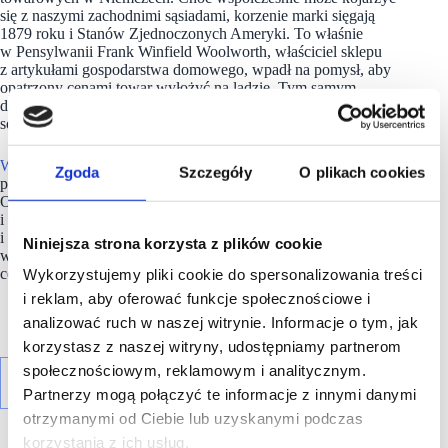
się z naszymi zachodnimi sąsiadami, korzenie marki sięgają
1879 roku i Stanów Zjednoczonych Ameryki. To właśnie
w Pensylwanii Frank Winfield Woolworth, właściciel sklepu
z artykułami gospodarstwa domowego, wpadł na pomysł, aby
opatrzony cenami towar wyłożyć na ladzie. Tym samym
dokonał rewolucji, wprowadzając standard bez którego trudno
sobie wyobrazić współczesny handel detaliczny.
Woolworth
to sieć, która w swoim asortymencie ma różnorodne
Zgoda
Szczegóły
O plikach cookies
produkty codziennego użytku w przystępnych cenach.
Od tekstyliów i odzieży dla całej rodziny, przez AGD
i elektronikę użytkową, na produktach drogeryjnych
i dekoracyjnych skończywszy. Wolumen produktowy wynosi
Niniejsza strona korzysta z plików cookie
w przypadku sieci średnio od 8 do 12 tys. artykułów na sklep,
co czyni ją liderem pod względem szerokości oferty.
Wykorzystujemy pliki cookie do spersonalizowania treści
i reklam, aby oferować funkcje społecznościowe i
analizować ruch w naszej witrynie. Informacje o tym, jak
korzystasz z naszej witryny, udostępniamy partnerom
społecznościowym, reklamowym i analitycznym.
Partnerzy mogą połączyć te informacje z innymi danymi
otrzymanymi od Ciebie lub uzyskanymi podczas
korzystania z ich usług.