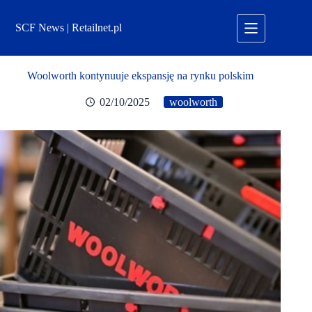
Przejdź
do
SCF News | Retailnet.pl
treści
Woolworth kontynuuje ekspansję na rynku polskim
02/10/2025
woolworth