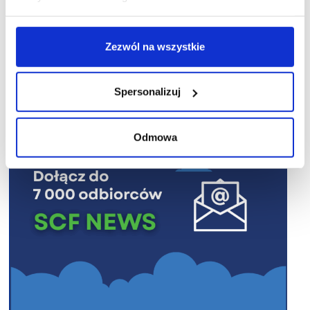
Zezwól na wszystkie
R E K L A M A
Spersonalizuj
Odmowa