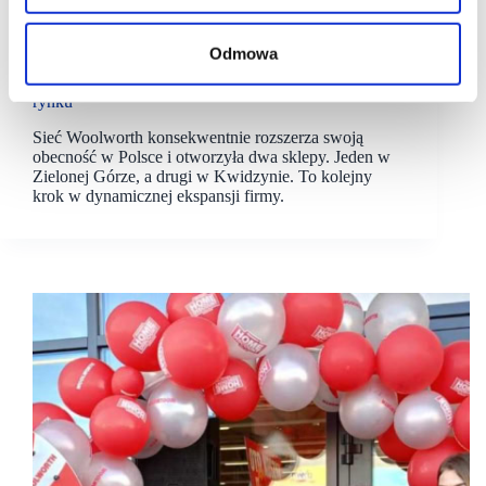
14/11/2025
woolworth
Odmowa
Woolworth coraz bliższy 400. lokalizacji na polskim
rynku
Sieć Woolworth konsekwentnie rozszerza swoją
obecność w Polsce i otworzyła dwa sklepy. Jeden w
Zielonej Górze, a drugi w Kwidzynie. To kolejny
krok w dynamicznej ekspansji firmy.