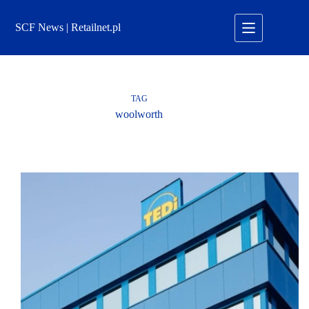
Przejdź
do
SCF News | Retailnet.pl
treści
TAG
woolworth