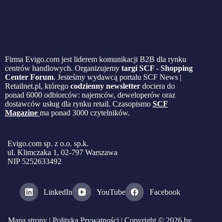
Firma Evigo.com jest liderem komunikacji B2B dla rynku
centrów handlowych. Organizujemy
targi SCF - Shopping
Center Forum
. Jesteśmy wydawcą portalu SCF News |
Retailnet.pl, którego
codzienny newsletter
dociera do
ponad 6000 odbiorców: najemców, deweloperów oraz
dostawców usług dla rynku retail. Czasopismo
SCF
Magazine
ma ponad 3000 czytelników.
Evigo.com sp. z o.o. sp.k.
ul. Klimczaka 1, 02-797 Warszawa
NIP 5252633492
LinkedIn
YouTube
Facebook
Mapa strony
|
Polityka Prywatności
| Copyright © 2026 by