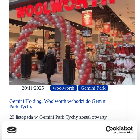
20/11/2025
woolworth
Gemini Park
Gemini Holding: Woolworth wchodzi do Gemini
Park Tychy
20 listopada w Gemini Park Tychy został otwarty
sklep sieci Woolworth. Zajmuje 1500 mkw.
powierzchni. To jeden z większych punktów marki w
południowej Polsce.