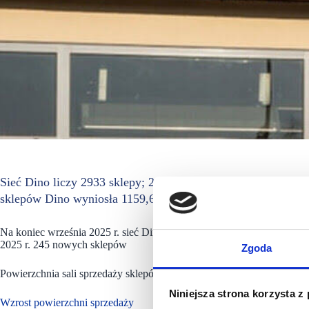
Sieć Dino liczy 2933 sklepy; 245 nowych sklepów otwartych 
sklepów Dino wyniosła 1159,6 tys. mkw. wobec 1014,7 tys.
Na koniec września 2025 r. sieć Dino liczyła 2933 sklepy, wobec 257
2025 r. 245 nowych sklepów
Zgoda
Powierzchnia sali sprzedaży sklepów Dino wyniosła 1159,6 tys. mkw.
Niniejsza strona korzysta z
Wzrost powierzchni sprzedaży