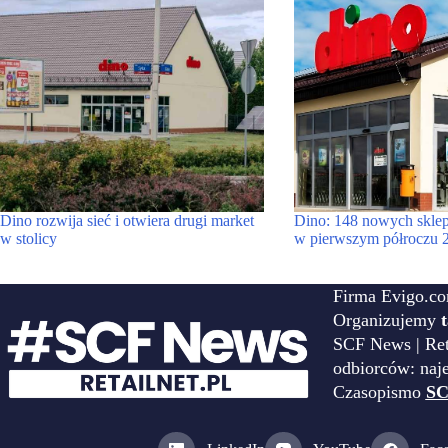
Dino rozwija sieć i otwiera drugi market
Dino: 148 nowych skle
w stolicy
w pierwszym półroczu 
Firma Evigo.co
Organizujemy
SCF News | Reta
odbiorców: naj
Czasopismo
SC