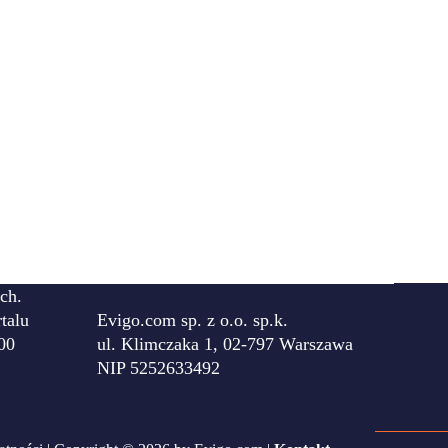
ch.
talu
Evigo.com sp. z o.o. sp.k.
00
ul. Klimczaka 1, 02-797 Warszawa
NIP 5252633492