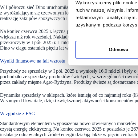
Wykorzystujemy pliki cookie 
W I półroczu sieć Dino uruchomiła 147 nowych marketów. Na koniec
ruch w naszej witrynie. Inf
z wyróżniającym się czerwonym logiem Dino, które dzięki jednolite
reklamowym i analitycznym. 
realizację zakupów spożywczych i produktów podstawowej potrzeby.
uzyskanymi podczas korzysta
Na koniec czerwca 2025 r. łączna powierzchnia sali sprzedaży sklep
większa niż rok wcześniej. Nakłady inwestycyjne Dino Polska, głównie
przekroczyły w I pół. 2025 r. 1 mld zł i były o 41% wyższe niż prz
Dino w ciągu ostatnich pięciu lat wyniosła blisko 7,2 mld zł.
Odmowa
Wyniki finansowe na fali wzrostu
Przychody ze sprzedaży w I pół. 2025 r. wyniosły 16,0 mld zł i były
pochodziło ze sprzedaży produktów świeżych, w szczególności owoc
przez zakłady mięsne Agro-Rydzyna. Produkty świeże są dostarczane
Dynamika sprzedaży w sklepach, które istnieją od co najmniej roku (lik
W samym II kwartale, dzięki zwiększonej aktywności konsumentów pr
W zgodzie z ESG
Standardowym elementem wyposażenia nowo otwieranych marketów Dino
czystą energię elektryczną. Na koniec czerwca 2025 r. posiadało je 26
instalacje odnawialnych źródeł energii działają także w pięciu centra