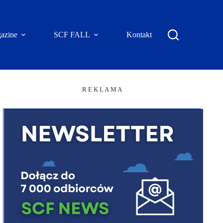
azine
SCF FALL
Kontakt
R E K L A M A