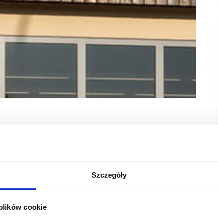
od początku 2025 r. Powierzchnia sali sprzedaży
 mkw. rok temu.
2 rok wcześniej. Otworzyła od stycznia do końca września
Szczegóły
 wobec 1014,7 tys. mkw. rok temu.
 plików cookie