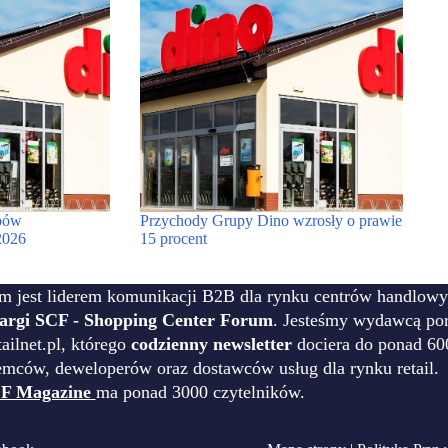
pów
Przychody Grupy Dino wzrosły o prawie
2026
15 procent
m jest liderem komunikacji B2B dla rynku centrów handlowy
targi SCF - Shopping Center Forum
. Jesteśmy wydawcą por
ilnet.pl, którego
codzienny newsletter
dociera do ponad 60
emców, deweloperów oraz dostawców usług dla rynku retail.
F Magazine
ma ponad 3000 czytelników.