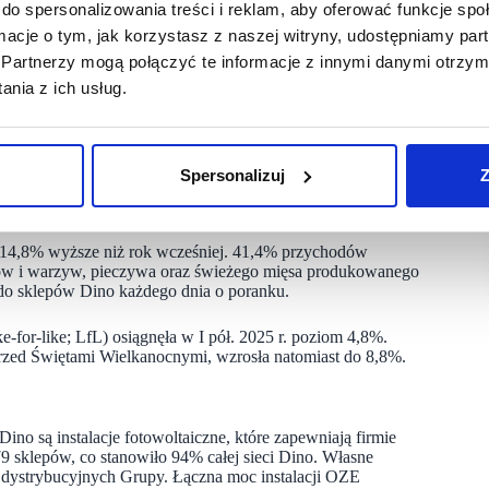
do spersonalizowania treści i reklam, aby oferować funkcje sp
 czerwca 2025 r. w Polsce funkcjonowało 2835 sklepów
ormacje o tym, jak korzystasz z naszej witryny, udostępniamy p
mu formatowi i dogodnym lokalizacjom ułatwiają konsumentom
Partnerzy mogą połączyć te informacje z innymi danymi otrzym
nia z ich usług.
ów Dino wyniosła 1,1 mln metrów kwadratowych i była o 13,5%
 związane z rozwojem sieci i zaplecza logistycznego,
ed rokiem. Skumulowana wartość nakładów inwestycyjnych Grupy
Spersonalizuj
Z
 o 14,8% wyższe niż rok wcześniej. 41,4% przychodów
ów i warzyw, pieczywa oraz świeżego mięsa produkowanego
 do sklepów Dino każdego dnia o poranku.
e-for-like; LfL) osiągnęła w I pół. 2025 r. poziom 4,8%.
zed Świętami Wielkanocnymi, wzrosła natomiast do 8,8%.
 są instalacje fotowoltaiczne, które zapewniają firmie
79 sklepów, co stanowiło 94% całej sieci Dino. Własne
ch dystrybucyjnych Grupy. Łączna moc instalacji OZE