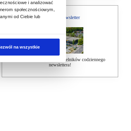
ołecznościowe i analizować
artnerom społecznościowym,
anymi od Ciebie lub
Bezpłatny Newsletter
ezwól na wszystkie
Dołącz do ponad 7000 czytelników codziennego
newslettera!