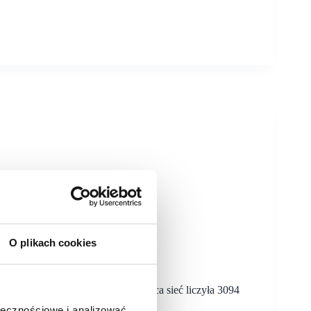
O plikach cookies
ku 62 nowe sklepy. Na koniec marca sieć liczyła 3094
ynamiczny rozwój sieci sprzedaży.
ołecznościowe i analizować