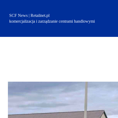
Przejdź
do
treści
SCF News | Retailnet.pl
komercjalizacja i zarządzanie centrami handlowymi