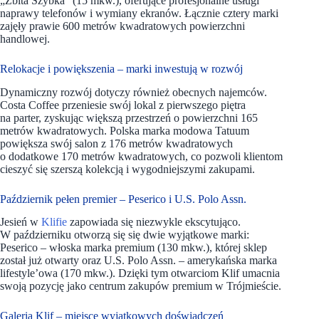
„Zbita Szybka” (15 mkw.), oferujące profesjonalne usługi
naprawy telefonów i wymiany ekranów. Łącznie cztery marki
zajęły prawie 600 metrów kwadratowych powierzchni
handlowej.
Relokacje i powiększenia – marki inwestują w rozwój
Dynamiczny rozwój dotyczy również obecnych najemców.
Costa Coffee przeniesie swój lokal z pierwszego piętra
na parter, zyskując większą przestrzeń o powierzchni 165
metrów kwadratowych. Polska marka modowa Tatuum
powiększa swój salon z 176 metrów kwadratowych
o dodatkowe 170 metrów kwadratowych, co pozwoli klientom
cieszyć się szerszą kolekcją i wygodniejszymi zakupami.
Październik pełen premier – Peserico i U.S. Polo Assn.
Jesień w
Klifie
zapowiada się niezwykle ekscytująco.
W październiku otworzą się się dwie wyjątkowe marki:
Peserico – włoska marka premium (130 mkw.), której sklep
został już otwarty oraz U.S. Polo Assn. – amerykańska marka
lifestyle’owa (170 mkw.). Dzięki tym otwarciom Klif umacnia
swoją pozycję jako centrum zakupów premium w Trójmieście.
Galeria Klif – miejsce wyjątkowych doświadczeń