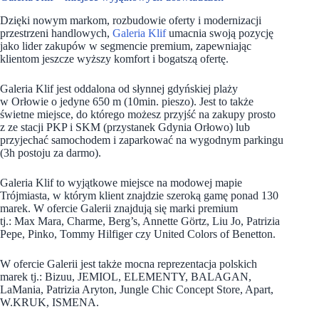
Dzięki nowym markom, rozbudowie oferty i modernizacji
przestrzeni handlowych,
Galeria Klif
umacnia swoją pozycję
jako lider zakupów w segmencie premium, zapewniając
klientom jeszcze wyższy komfort i bogatszą ofertę.
Galeria Klif jest oddalona od słynnej gdyńskiej plaży
w Orłowie o jedyne 650 m (10min. pieszo). Jest to także
świetne miejsce, do którego możesz przyjść na zakupy prosto
z ze stacji PKP i SKM (przystanek Gdynia Orłowo) lub
przyjechać samochodem i zaparkować na wygodnym parkingu
(3h postoju za darmo).
Galeria Klif to wyjątkowe miejsce na modowej mapie
Trójmiasta, w którym klient znajdzie szeroką gamę ponad 130
marek. W ofercie Galerii znajdują się marki premium
tj.: Max Mara, Charme, Berg’s, Annette Görtz, Liu Jo, Patrizia
Pepe, Pinko, Tommy Hilfiger czy United Colors of Benetton.
W ofercie Galerii jest także mocna reprezentacja polskich
marek tj.: Bizuu, JEMIOL, ELEMENTY, BALAGAN,
LaMania, Patrizia Aryton, Jungle Chic Concept Store, Apart,
W.KRUK, ISMENA.