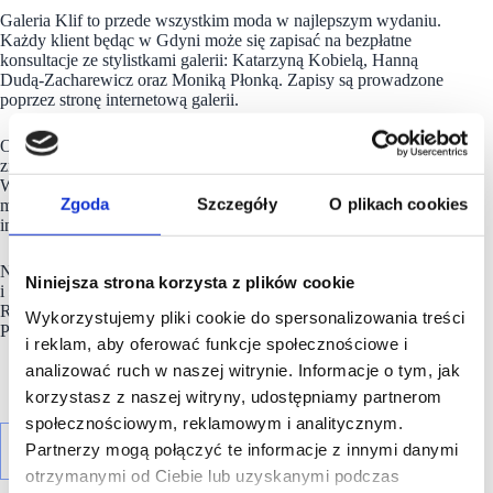
Galeria Klif to przede wszystkim moda w najlepszym wydaniu.
Każdy klient będąc w Gdyni może się zapisać na bezpłatne
konsultacje ze stylistkami galerii: Katarzyną Kobielą, Hanną
Dudą-Zacharewicz oraz Moniką Płonką. Zapisy są prowadzone
poprzez stronę internetową galerii.
Oprócz bogatej oferty modowej Galeria Klif posiada również
zróżnicowaną ofertę gastronomiczną z własnym ogródkiem.
W Klifie znajduje się także bardzo dobrze wyposażony
Zgoda
Szczegóły
O plikach cookies
market EUROSPAR oraz uwielbiana przez trójmiejskich
influencerów kwiaciarnia NARCYZ.
Na terenie Galerii znajdują się także punkty usługowe, drogerie
Niniejsza strona korzysta z plików cookie
i sklepy premium z wyposażeniem wnętrz, m.in. Douglas,
Rossmann, Sephora, Mo61, Duka, Miloo Home, Spensen,
Wykorzystujemy pliki cookie do spersonalizowania treści
Premium Home i Tempur.
i reklam, aby oferować funkcje społecznościowe i
analizować ruch w naszej witrynie. Informacje o tym, jak
korzystasz z naszej witryny, udostępniamy partnerom
społecznościowym, reklamowym i analitycznym.
Partnerzy mogą połączyć te informacje z innymi danymi
otrzymanymi od Ciebie lub uzyskanymi podczas