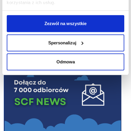
korzystania z ich usług.
Zezwól na wszystkie
R E K L A M A
Spersonalizuj
Odmowa