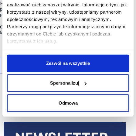
Hiszpanii i na Węgrzech. W naszym kraju Rossmann prowadzi
analizować ruch w naszej witrynie. Informacje o tym, jak
prawie 1983 drogerii (stan lipcu 2025 r.), oferując 21 tysięcy
korzystasz z naszej witryny, udostępniamy partnerom
produktów.
społecznościowym, reklamowym i analitycznym.
Partnerzy mogą połączyć te informacje z innymi danymi
Codziennie w drogerii sieci
Rossmann
robi zakupy 1,08 mln
klientów.
otrzymanymi od Ciebie lub uzyskanymi podczas
korzystania z ich usług.
Zezwól na wszystkie
Spersonalizuj
Odmowa
R E K L A M A