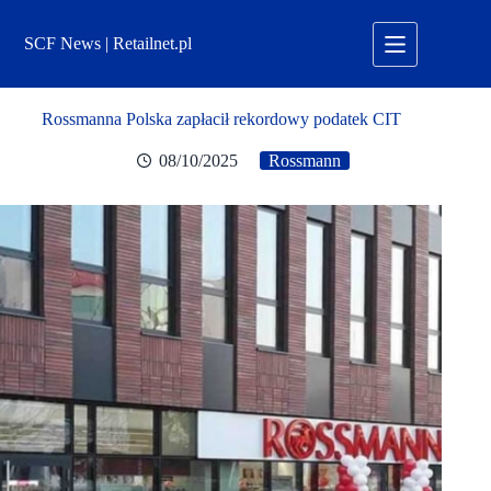
Przejdź
do
SCF News | Retailnet.pl
treści
Rossmanna Polska zapłacił rekordowy podatek CIT
08/10/2025
Rossmann