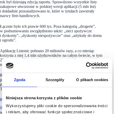
rok był dziesiątą edycją raportu. Sprawdzono wszystkie listy
zakupowe utworzone w polskiej wersji aplikacji (5 mln list)
i dokładnie przeanalizowano te, które w tytułach zawierały
nazwy firm handlowych.
Łącznie było ich prawie 600 tys. Poza kategorią „drogerie”,
w podsumowaniu uwzględniono także: „sieci spożywcze
i dyskonty”, „dyskonty niespożywcze” oraz „artykuły do domu
i ogrodu”.
Aplikację Listonic pobrano 20 milionów razy, a co miesiąc
korzysta z niej 1,4 mln użytkowników na całym świecie, w tym
250 tys. Polaków. Polscy konsumenci tworzą średnio ponad 5
mln list zakupowych rocznie.
Rok 2024 był rekordowy dla Rossmanna w Polsce. Po raz
Zgoda
Szczegóły
O plikach cookies
pierwszy obroty firmy wyniosły aż 17,9 mld zł. Ponadto
przez 12 miesięcy sieć uruchomiła aż 164 nowe drogerie.
To najlepsze wyniki w 32-letniej historii firmy w naszym kraju.
Niniejsza strona korzysta z plików cookie
Rossmann ma ponad 1900 drogerii w Polsce
Wykorzystujemy pliki cookie do spersonalizowania treści
R
o
ssmann
to sieć drogerii licząca ponad 4,5 tys. sklepów
i reklam, aby oferować funkcje społecznościowe i
w: Polsce, Niemczech, Czechach, Turcji, Albanii, Kosowie,