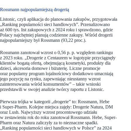
Rossmann najpopularniejszą drogerią
Listonic, czyli aplikacja do planowania zakupów, przygotowała
„Ranking popularności sieci handlowych”. Przenalizowano
aż 600 tys. list zakupowych z 2024 roku i sprawdzono, gdzie
Polacy najchętniej planują codzienne zakupy. Wśród drogerii
najpopularniejszy był Rossmann (93,22 proc.).
Rossmann zanotował wzrost o 0,56 p. p. względem rankingu
z 2023 roku. „Drogerie z Centaurem w logotypie przyciągnęły
klientów bogatą ofertą, obejmującą kosmetyki, produkty dla
dzieci, akcesoria domowe i biżuterię. Liczne promocje
oraz popularny program lojalnościowy dodatkowo umacniają
jego pozycję na rynku, zapewniając nieustanny wzrost
zainteresowania wśród konsumentów” – takie wnioski
przedstawili w swojej analizie twórcy raportu z Listonic.
Pierwsza trójka w kategorii „drogerie” to: Rossmann, Hebe
i Super-Pharm. Kolejne miejsca zajęły: Drogerie Natura, DM
oraz Lush. Najwyższy wzrost procentowego udziału
w zestawieniu rok do roku zanotował Rossmann. Hebe, Super-
Pharm oraz Natura zaliczyły za to nieznaczne spadki.
„Ranking popularności sieci handlowych w Polsce” za 2024