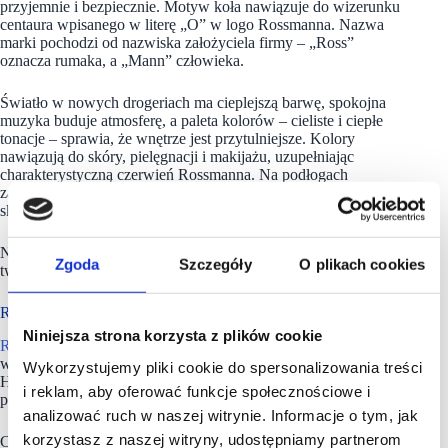
przyjemnie i bezpiecznie. Motyw koła nawiązuje do wizerunku
centaura wpisanego w literę „O” w logo Rossmanna. Nazwa
marki pochodzi od nazwiska założyciela firmy – „Ross”
oznacza rumaka, a „Mann” człowieka.
Światło w nowych drogeriach ma cieplejszą barwę, spokojna
muzyka buduje atmosferę, a paleta kolorów – cieliste i ciepłe
tonacje – sprawia, że wnętrze jest przytulniejsze. Kolory
nawiązują do skóry, pielęgnacji i makijażu, uzupełniając
charakterystyczną czerwień Rossmanna. Na podłogach
zastosowano płytki w cieplejszym odcieniu, przywołujące
skojarzenia z domową łazienką.
Nowa drogeria nie jest podzielona na strefy czy kategorie –
Zgoda
Szczegóły
O plikach cookies
tworzy jedną spójną całość.
Rossmann ma ponad 2000 drogerii w Polsce
Niniejsza strona korzysta z plików cookie
Rossmann
to sieć drogerii licząca ponad 4,5 tys. sklepów
w: Polsce, Niemczech, Czechach, Turcji, Albanii, Kosowie,
Wykorzystujemy pliki cookie do spersonalizowania treści
Hiszpanii i na Węgrzech. W naszym kraju Rossmann prowadzi
i reklam, aby oferować funkcje społecznościowe i
ponad 2000 drogerii, oferując 21 tysięcy produktów.
analizować ruch w naszej witrynie. Informacje o tym, jak
korzystasz z naszej witryny, udostępniamy partnerom
Codziennie w drogerii sieci
Rossmann
robi zakupy 1,08 mln