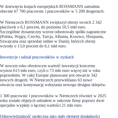
W dziewięciu krajach europejskich ROSSMANN zatrudnia
obecnie 67 700 pracownic i pracowników w 5 209 drogeriach.
W Niemczech ROSSMANN zwiększył obroty swoich 2 342
placówek o 6,1 procent, do poziomu 10,5 mld euro.
Szczególnie dynamiczny wzrost odnotowały spółki zagraniczne
(Polska, Węgry, Czechy, Turcja, Albania, Kosowo, Hiszpania,
Szwajcaria oraz sprzedaż online w Danii), których obroty
wzrosły o 13,0 procent do 6,1 mld euro.
Inwestycje i udział pracowników w zyskach
W nowym roku obrotowym wartość inwestycji koncernu
wynosi 613 mln euro, czyli o 73 mln euro więcej niż w roku
poprzednim. W całej Europie planowane jest otwarcie 342
nowych drogerii. W Niemczech przewidziano 63 nowe
otwarcia oraz kontynuację wdrażania nowego designu sklepów.
1 300 pracownic i pracowników w Niemczech również w 2025
roku zostało objętych udziałem w sukcesie firmy poprzez dwie
specjalne wypłaty o łącznej wartości 21 mln euro.
Odpowiedzialność społeczna jako stały element działalności