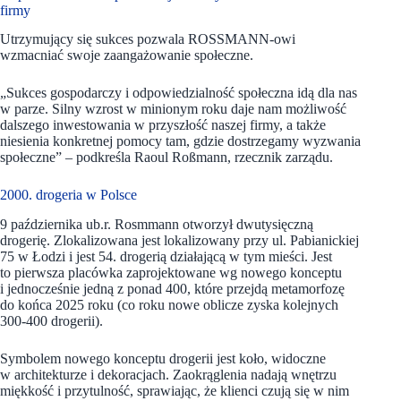
firmy
Utrzymujący się sukces pozwala ROSSMANN-owi
wzmacniać swoje zaangażowanie społeczne.
„Sukces gospodarczy i odpowiedzialność społeczna idą dla nas
w parze. Silny wzrost w minionym roku daje nam możliwość
dalszego inwestowania w przyszłość naszej firmy, a także
niesienia konkretnej pomocy tam, gdzie dostrzegamy wyzwania
społeczne” – podkreśla Raoul Roßmann, rzecznik zarządu.
2000. drogeria w Polsce
9 października ub.r. Rosmmann otworzył dwutysięczną
drogerię. Zlokalizowana jest lokalizowany przy ul. Pabianickiej
75 w Łodzi i jest 54. drogerią działającą w tym mieści. Jest
to pierwsza placówka zaprojektowane wg nowego konceptu
i jednocześnie jedną z ponad 400, które przejdą metamorfozę
do końca 2025 roku (co roku nowe oblicze zyska kolejnych
300-400 drogerii).
Symbolem nowego konceptu drogerii jest koło, widoczne
w architekturze i dekoracjach. Zaokrąglenia nadają wnętrzu
miękkość i przytulność, sprawiając, że klienci czują się w nim