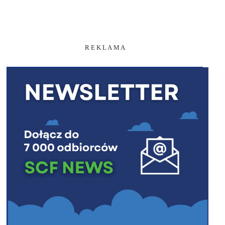
R E K L A M A