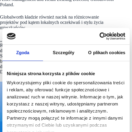
Poland.
Globalworth kładzie również nacisk na różnicowanie
projektów pod kątem lokalnych oczekiwań i stylu życia
mieszkańców.
„Koszyki to miejsce, które tętni życiem i wydarzeniami.
Renoma to połączenie historii PeDeTu z nowoczesnością,
dająca poczucie autentyczności i cichego prestiżu. Katowicki
Zgoda
Szczegóły
O plikach cookies
Supersam to inkluzywność, zieleń i trendy eko, które wkrótce
będą jego wizytówką – każdy projekt ma swoją wizytówkę” –
dodała Barbara Wójcik, Asset Management and Retail Leasing
Director, Globalworth Poland.
Niniejsza strona korzysta z plików cookie
Wykorzystujemy pliki cookie do spersonalizowania treści
i reklam, aby oferować funkcje społecznościowe i
analizować ruch w naszej witrynie. Informacje o tym, jak
korzystasz z naszej witryny, udostępniamy partnerom
społecznościowym, reklamowym i analitycznym.
Partnerzy mogą połączyć te informacje z innymi danymi
otrzymanymi od Ciebie lub uzyskanymi podczas