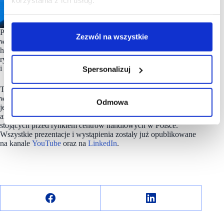
korzystania z ich usług.
Podsumowując, sukces projektów mixed-use Globalworth
Zezwól na wszystkie
w Polsce nie opiera się jedynie na lokalizacji czy powierzchni
handlowej. Kluczem jest dopasowanie oferty do lokalnego
rynku, budowanie synergi między gastronomią, biurami
i retail’em oraz tworzenie przestrzeni angażującej społeczność.
Spersonalizuj
Targi
#scf2025fall
odbywały się w dniach 24-25 września
w Expo XXI w Warszawie Nieodłącznym ich elementem
Odmowa
jest część konferencyjna. W tym roku na scenie pojawiło się
aż 24 gości, którzy mówili o kluczowych wyzwaniach
stojących przed rynkiem centrów handlowych w Polsce.
Wszystkie prezentacje i wystąpienia zostały już opublikowane
na kanale
YouTube
oraz na
LinkedIn
.