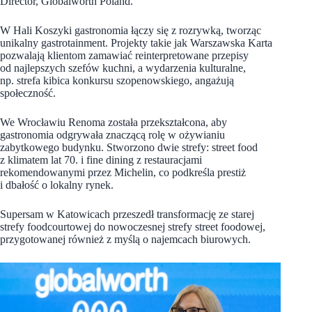
Director, Globalworth Poland.
W Hali Koszyki gastronomia łączy się z rozrywką, tworząc
unikalny gastrotainment. Projekty takie jak Warszawska Karta
pozwalają klientom zamawiać reinterpretowane przepisy
od najlepszych szefów kuchni, a wydarzenia kulturalne,
np. strefa kibica konkursu szopenowskiego, angażują
społeczność.
We Wrocławiu Renoma została przekształcona, aby
gastronomia odgrywała znaczącą rolę w ożywianiu
zabytkowego budynku. Stworzono dwie strefy: street food
z klimatem lat 70. i fine dining z restauracjami
rekomendowanymi przez Michelin, co podkreśla prestiż
i dbałość o lokalny rynek.
Supersam w Katowicach przeszedł transformację ze starej
strefy foodcourtowej do nowoczesnej strefy street foodowej,
przygotowanej również z myślą o najemcach biurowych.