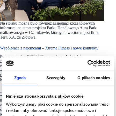
Na stoisku można było również zasięgnąć szczegółowych
informacji na temat projektu Parku Handlowego Aura Park
realizowanego w Czarnkowie, którego inwestorem jest firma
Terg S.A. ze Złotowa
Współpraca z najemcami – Xtreme Fitness i nowe kontrakty
Podczas targów SCF 2025 prowadzone były także
zaawansowane rozmowy z firmą Xtreme Fitness, które
zaowocowały finalizacją pakietu 8 umów najmu – 4
w rozbudowywanych obiektach sieci Karuzela (Września,
Lubliniec, Kołobrzeg, Ełk) oraz 4 w projektach partnerskich (
Zgoda
Szczegóły
O plikach cookies
Krosno Odrzańskie, Opalenica, Strzelin, Chojnów, Czarnków).
„Spotkania podczas targów miały na celu omówienie bieżącej
współpracy, dalszych planów rozwoju oraz wspólnych działań
Niniejsza strona korzysta z plików cookie
na nadchodzące miesiące. Cieszy nas otwartość,
Wykorzystujemy pliki cookie do spersonalizowania treści
zaangażowanie i gotowość do partnerskiego dialogu, które
są fundamentem trwałych relacji biznesowych” – podkreśla
i reklam, aby oferować funkcje społecznościowe i
Maria Tomczak, Dyrektor Operacyjny JB Development.