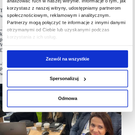
analizować ruch w naszej witrynie. Informacje o tym, jak
korzystasz z naszej witryny, udostępniamy partnerom
Targi SCF były również okazją do nawiązania nowych relacji
społecznościowym, reklamowym i analitycznym.
w zakresie prac budowlanych i wykończeniowych (fit-out).
Partnerzy mogą połączyć te informacje z innymi danymi
„Dział budowlany w naszej firmie to kolejny obszar,
otrzymanymi od Ciebie lub uzyskanymi podczas
który konsekwentnie i intensywnie rozwijamy, realizując
korzystania z ich usług.
projekty w formule Project Management lub Generalnego
Wykonawstwa” – podkreśla Janusz Botorek – Prezes firmy JB
Development.
Zezwól na wszystkie
„Cieszymy się, że rozmowy z inwestorami przebiegły bardzo
pomyślnie i będą solidną i konkretną bazą do dalszej
współpracy”.
Spersonalizuj
Odmowa