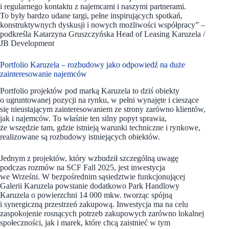
i regularnego kontaktu z najemcami i naszymi partnerami.
To były bardzo udane targi, pełne inspirujących spotkań,
konstruktywnych dyskusji i nowych możliwości współpracy” –
podkreśla Katarzyna Gruszczyńska Head of Leasing Karuzela /
JB Development
Portfolio Karuzela – rozbudowy jako odpowiedź na duże
zainteresowanie najemców
Portfolio projektów pod marką Karuzela to dziś obiekty
o ugruntowanej pozycji na rynku, w pełni wynajęte i cieszące
się nieustającym zainteresowaniem ze strony zarówno klientów,
jak i najemców. To właśnie ten silny popyt sprawia,
że wszędzie tam, gdzie istnieją warunki techniczne i rynkowe,
realizowane są rozbudowy istniejących obiektów.
Jednym z projektów, który wzbudził szczególną uwagę
podczas rozmów na SCF Fall 2025, jest inwestycja
we Wrześni. W bezpośrednim sąsiedztwie funkcjonującej
Galerii Karuzela powstanie dodatkowo Park Handlowy
Karuzela o powierzchni 14 000 mkw. tworząc spójną
i synergiczną przestrzeń zakupową. Inwestycja ma na celu
zaspokojenie rosnących potrzeb zakupowych zarówno lokalnej
społeczności, jak i marek, które chcą zaistnieć w tym