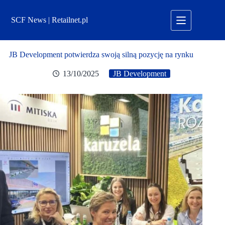
Przejdź
do
SCF News | Retailnet.pl
treści
JB Development potwierdza swoją silną pozycję na rynku
13/10/2025
JB Development