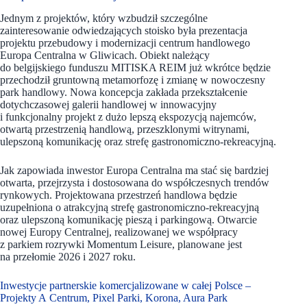
Jednym z projektów, który wzbudził szczególne
zainteresowanie odwiedzających stoisko była prezentacja
projektu przebudowy i modernizacji centrum handlowego
Europa Centralna w Gliwicach. Obiekt należący
do belgijskiego funduszu MITISKA REIM już wkrótce będzie
przechodził gruntowną metamorfozę i zmianę w nowoczesny
park handlowy. Nowa koncepcja zakłada przekształcenie
dotychczasowej galerii handlowej w innowacyjny
i funkcjonalny projekt z dużo lepszą ekspozycją najemców,
otwartą przestrzenią handlową, przeszklonymi witrynami,
ulepszoną komunikację oraz strefę gastronomiczno-rekreacyjną.
Jak zapowiada inwestor Europa Centralna ma stać się bardziej
otwarta, przejrzysta i dostosowana do współczesnych trendów
rynkowych. Projektowana przestrzeń handlowa będzie
uzupełniona o atrakcyjną strefę gastronomiczno-rekreacyjną
oraz ulepszoną komunikację pieszą i parkingową. Otwarcie
nowej Europy Centralnej, realizowanej we współpracy
z parkiem rozrywki Momentum Leisure, planowane jest
na przełomie 2026 i 2027 roku.
Inwestycje partnerskie komercjalizowane w całej Polsce –
Projekty A Centrum, Pixel Parki, Korona, Aura Park