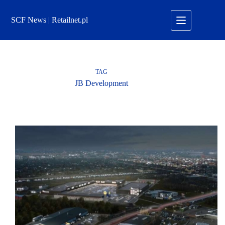
Przejdź
do
SCF News | Retailnet.pl
treści
TAG
JB Development