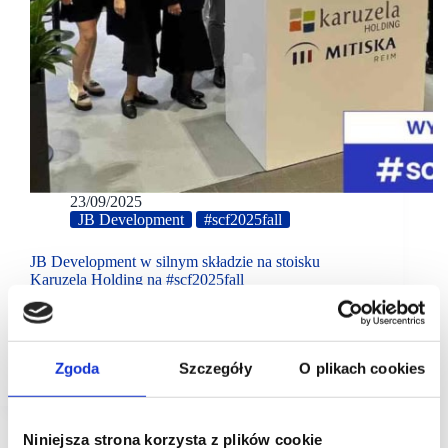
23/09/2025
JB Development
#scf2025fall
JB Development w silnym składzie na stoisku
Karuzela Holding na #scf2025fall
Prezes JB Development, Janusz Botorek, z zespołem
na stoisku Karuzela Holding podczas SCF
zaprezentuje portfolio Karuzeli oraz projekty
realizowane dla klientów zewnętrznych.
Zgoda
Szczegóły
O plikach cookies
Niniejsza strona korzysta z plików cookie