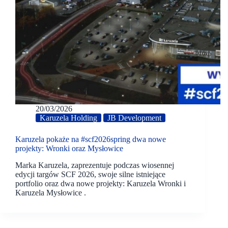
20/03/2026
Karuzela Holding
JB Development
Karuzela pokaże na #scf2026spring dwa nowe
projekty: Wronki oraz Mysłowice
Marka Karuzela, zaprezentuje podczas wiosennej
edycji targów SCF 2026, swoje silne istniejące
portfolio oraz dwa nowe projekty: Karuzela Wronki i
Karuzela Mysłowice .