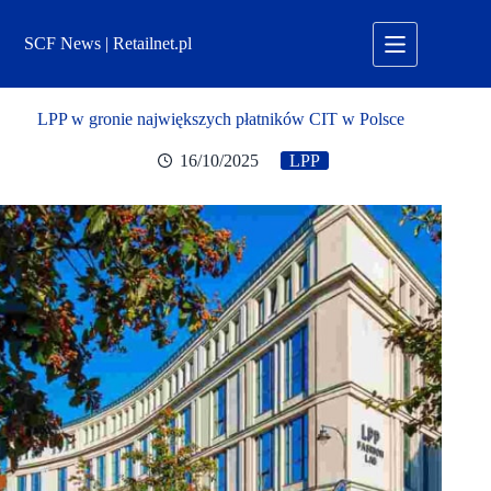
Przejdź
do
SCF News | Retailnet.pl
treści
LPP w gronie największych płatników CIT w Polsce
16/10/2025
LPP