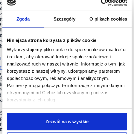
odpowiedzialnej polityki nowych otwarć. W okresie od maja
do końca lipca spółka uruchomiła 296 nowych lokalizacji,
z czego zdecydowaną większość pod marką Sinsay. Efektem
Zgoda
Szczegóły
O plikach cookies
rozbudowy sieci salonów jest rosnąca powierzchnia handlowa
Grupy, która zwiększyła się o 23 proc. r/r i na koniec lipca
2
liczyła już ponad 2,6 mln m
. Z tego 63 proc. przypadało
na sklepy zlokalizowane poza granicami kraju. Tam też
Niniejsza strona korzysta z plików cookie
w drugim kwartale br. dynamika wzrostu powierzchni
handlowej była najwyższa i wyniosła +33 proc. r/r.
Wykorzystujemy pliki cookie do spersonalizowania treści
i reklam, aby oferować funkcje społecznościowe i
LPP ma 5 marek w portfolio
analizować ruch w naszej witrynie. Informacje o tym, jak
LPP
jest polską firmą rodzinną, jedną z najdynamiczniej
korzystasz z naszej witryny, udostępniamy partnerom
rozwijających się w branży odzieżowej w regionie Europy
społecznościowym, reklamowym i analitycznym.
Środkowej. Od 30 lat z sukcesem projektuje i sprzedaje swoje
kolekcje i akcesoria w Polsce i za granicą. LPP zarządza
Partnerzy mogą połączyć te informacje z innymi danymi
5 markami modowymi: Reserved, Cropp, House, Mohito
otrzymanymi od Ciebie lub uzyskanymi podczas
i Sinsay, których oferta dostępna jest dziś w sprzedaży
korzystania z ich usług.
stacjonarnej i online na 43 rynkach na świecie.
Spółka posiada sieć blisko 3200 salonów o łącznej powierzchni
przekraczającej 2,6 mln m2 i każdego roku dystrybuuje
Zezwól na wszystkie
produkty na 3 kontynenty.
LPP
pełni też ważną rolę, tworząc
miejsca pracy dla ponad 54 tys. osób w biurach i strukturach