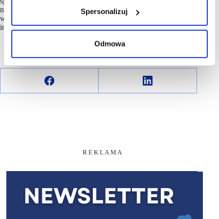
sprzedaży w Polsce, krajach Europy, Azji i Afryki. Spółka jest
notowana na warszawskiej Giełdzie Papierów Wartościowych
Spersonalizuj
w ramach indeksu WIG20 oraz należy do prestiżowego
indeksu MSCI Poland.
Odmowa
R E K L A M A