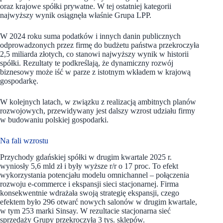
oraz krajowe spółki prywatne. W tej ostatniej kategorii
najwyższy wynik osiągnęła właśnie Grupa LPP.
W 2024 roku suma podatków i innych danin publicznych
odprowadzonych przez firmę do budżetu państwa przekroczyła
2,5 miliarda złotych, co stanowi najwyższy wynik w historii
spółki. Rezultaty te podkreślają, że dynamiczny rozwój
biznesowy może iść w parze z istotnym wkładem w krajową
gospodarkę.
W kolejnych latach, w związku z realizacją ambitnych planów
rozwojowych, przewidywany jest dalszy wzrost udziału firmy
w budowaniu polskiej gospodarki.
Na fali wzrostu
Przychody gdańskiej spółki w drugim kwartale 2025 r.
wyniosły 5,6 mld zł i były wyższe r/r o 17 proc. To efekt
wykorzystania potencjału modelu omnichannel – połączenia
rozwoju e-commerce i ekspansji sieci stacjonarnej. Firma
konsekwentnie wdrażała swoją strategię ekspansji, czego
efektem było 296 otwarć nowych salonów w drugim kwartale,
w tym 253 marki Sinsay. W rezultacie stacjonarna sieć
sprzedaży Grupy przekroczyła 3 tys. sklepów.