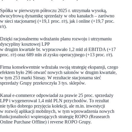
Spółka w pierwszym półroczu 2025 r. utrzymała wysoką,
dwucyfrową dynamikę sprzedaży w obu kanałach – zarówno
w sieci stacjonarnej (+19,1 proc. r/r), jak i online (+19,7 proc.
r/r).
Dzięki racjonalnemu wdrażaniu planu rozwoju i utrzymaniu
dyscypliny kosztowej LPP
w drugim kwartale br. wypracowało 1,2 mld zł EBITDA (+17
proc. r/r) oraz 689 mln zł zysku operacyjnego (+13 proc. r/r).
Firma konsekwentnie wdrażała swoją strategię ekspansji, czego
efektem było 296 otwarć nowych salonów w drugim kwartale,
w tym 253 marki Sinsay. W rezultacie stacjonarna sieć
sprzedaży Grupy przekroczyła 3 tys. sklepów.
Kanał e-commerce odpowiadał za prawie 25 proc. sprzedaży
LPP i wygenerował 1,4 mld PLN przychodów. To rezultat
nie tylko dobrego przyjęcia kolekcji, ale m.in. inwestycji
w rozwój aplikacji mobilnych, w tym wprowadzenia nowych
funkcjonalności wspierających strategię ROPO
(
Reasearch
Online Purchase Offline) i reverse ROPO Grupy.