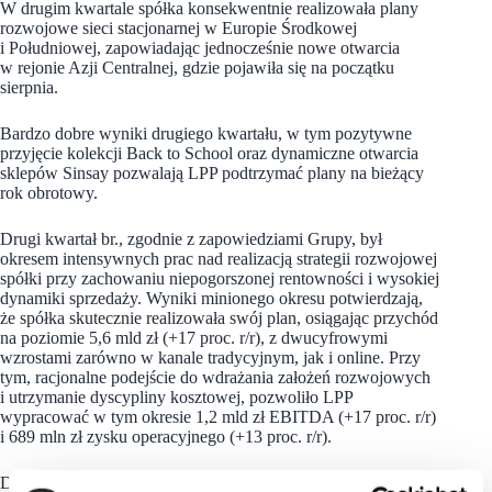
W drugim kwartale spółka konsekwentnie realizowała plany
rozwojowe sieci stacjonarnej w Europie Środkowej
i Południowej, zapowiadając jednocześnie nowe otwarcia
w rejonie Azji Centralnej, gdzie pojawiła się na początku
sierpnia.
Bardzo dobre wyniki drugiego kwartału, w tym pozytywne
przyjęcie kolekcji Back to School oraz dynamiczne otwarcia
sklepów Sinsay pozwalają LPP podtrzymać plany na bieżący
rok obrotowy.
Drugi kwartał br., zgodnie z zapowiedziami Grupy, był
okresem intensywnych prac nad realizacją strategii rozwojowej
spółki przy zachowaniu niepogorszonej rentowności i wysokiej
dynamiki sprzedaży. Wyniki minionego okresu potwierdzają,
że spółka skutecznie realizowała swój plan, osiągając przychód
na poziomie 5,6 mld zł (+17 proc. r/r), z dwucyfrowymi
wzrostami zarówno w kanale tradycyjnym, jak i online. Przy
tym, racjonalne podejście do wdrażania założeń rozwojowych
i utrzymanie dyscypliny kosztowej, pozwoliło LPP
wypracować w tym okresie 1,2 mld zł EBITDA (+17 proc. r/r)
i 689 mln zł zysku operacyjnego (+13 proc. r/r).
Dobre wyniki drugiego kwartału to również efekt