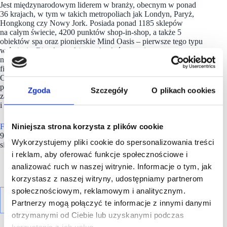
Jest międzynarodowym liderem w branży, obecnym w ponad
36 krajach, w tym w takich metropoliach jak Londyn, Paryż,
Hongkong czy Nowy Jork. Posiada ponad 1185 sklepów
na całym świecie, 4200 punktów shop-in-shop, a także 5
obiektów spa oraz pionierskie Mind Oasis – pierwsze tego typu
w świecie. Rituals to także marka, która stawia
na zrównoważony rozwój, opierając swoje działania na trzech
filarach: Czystości, Świadomości i Trosce (Clean, Conscious,
Caring). Rituals nieustannie od kilku lat może poszczycić się
prestiżowym certyfikatem B Corporation™, co świadczy o jej
Zgoda
Szczegóły
O plikach cookies
zaangażowaniu na rzecz odpowiedzialności społecznej
i ochrony środowiska.
Niniejsza strona korzysta z plików cookie
Firma
koncentruje się na produktach, których składy w ponad
90% pochodzą z natury, oraz na opakowaniach, które nadają
Wykorzystujemy pliki cookie do spersonalizowania treści
się do recyklingu lub ponownego napełniania.
i reklam, aby oferować funkcje społecznościowe i
analizować ruch w naszej witrynie. Informacje o tym, jak
korzystasz z naszej witryny, udostępniamy partnerom
społecznościowym, reklamowym i analitycznym.
Partnerzy mogą połączyć te informacje z innymi danymi
otrzymanymi od Ciebie lub uzyskanymi podczas