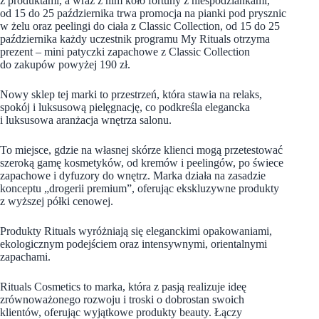
z produktami, a wraz z nim koło fortuny z niespodziankami,
od 15 do 25 października trwa promocja na pianki pod prysznic
w żelu oraz peelingi do ciała z Classic Collection, od 15 do 25
października każdy uczestnik programu My Rituals otrzyma
prezent – mini patyczki zapachowe z Classic Collection
do zakupów powyżej 190 zł.
Nowy sklep tej marki to przestrzeń, która stawia na relaks,
spokój i luksusową pielęgnację, co podkreśla elegancka
i luksusowa aranżacja wnętrza salonu.
To miejsce, gdzie na własnej skórze klienci mogą przetestować
szeroką gamę kosmetyków, od kremów i peelingów, po świece
zapachowe i dyfuzory do wnętrz. Marka działa na zasadzie
konceptu „drogerii premium”, oferując ekskluzywne produkty
z wyższej półki cenowej.
Produkty Rituals wyróżniają się eleganckimi opakowaniami,
ekologicznym podejściem oraz intensywnymi, orientalnymi
zapachami.
Rituals Cosmetics to marka, która z pasją realizuje ideę
zrównoważonego rozwoju i troski o dobrostan swoich
klientów, oferując wyjątkowe produkty beauty. Łączy