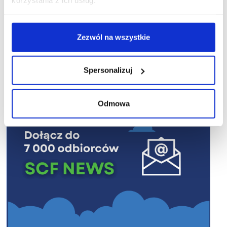
korzystania z ich usług.
Zezwól na wszystkie
R E K L A M A
Spersonalizuj
Odmowa