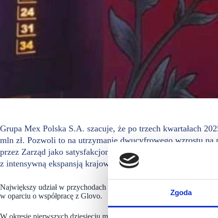
Grupa Mex Polska S.A. szacuje, że po trzech kwartałach 20
mln zł. Pozwoli to na utrzymanie dwucyfrowego wzrostu na p
przez Zarząd jako satysfakcjonujący, zważywszy na trudne 
z intensywną ekspansją krajową.
Największy udział w przychodach generuje segment bistro, ale nie b
Zgoda
w oparciu o współpracę z Glovo.
W okresie pierwszych dziesięciu miesięcy 2025 r. grupa gastronomicz