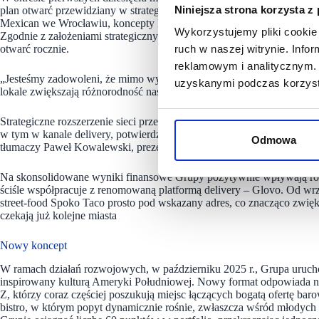
Niniejsza strona korzysta z
plan otwarć przewidziany w strategii rozwoju na lata 2024–2028. Wśród
Mexican we Wrocławiu, koncepty PIZZANOVA i Prosty Temat w Krako
Wykorzystujemy pliki cookie 
Zgodnie z założeniami strategicznymi, Mex Polska planuje utrzymać 
otwarć rocznie.
ruch w naszej witrynie. Inf
reklamowym i analitycznym. 
„Jesteśmy zadowoleni, że mimo wyzwań rynkowych tak sprawnie udał
uzyskanymi podczas korzysta
lokale zwiększają różnorodność naszego portfolio, co pozwala efekty
Strategiczne rozszerzenie sieci przekłada się bezpośrednio na wzrost 
w tym w kanale delivery, potwierdzając tym samym skuteczność naszeg
Odmowa
tłumaczy Paweł Kowalewski, prezes zarządu Mex Polska S.A.
Na skonsolidowane wyniki finansowe Grupy pozytywnie wpływają ró
ściśle współpracuje z renomowaną platformą delivery – Glovo. Od w
street-food Spoko Taco prosto pod wskazany adres, co znacząco zwi
czekają już kolejne miasta
Nowy koncept
W ramach działań rozwojowych, w październiku 2025 r., Grupa urucho
inspirowany kulturą Ameryki Południowej. Nowy format odpowiada n
Z, którzy coraz częściej poszukują miejsc łączących bogatą ofertę bar
bistro, w którym popyt dynamicznie rośnie, zwłaszcza wśród młodych