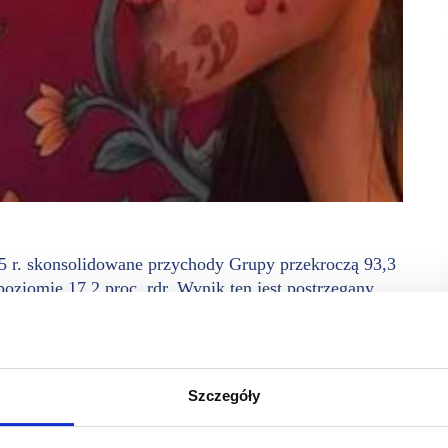
25 r. skonsolidowane przychody Grupy przekroczą 93,3
oziomie 17,2 proc. rdr. Wynik ten jest postrzegany
warunki pogodowe wiosną oraz koszty związane
ez znaczenia są również przychody z zamówień realizowanych
Szczegóły
na uruchomiła siedem nowych lokali, przekraczając tegoroczny