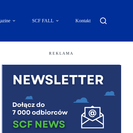
azine
SCF FALL
Kontakt
R E K L A M A