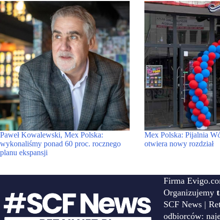
Paweł Kowalewski, Mex Polska:
Mex Polska: Pijalnia Wó
wykonaliśmy ponad 60 proc. rocznego
otwiera nowy rozdział
planu ekspansji
Firma Evigo.co
Organizujemy
SCF News | Reta
odbiorców: naj