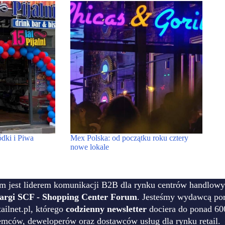
dki i Piwa
Mex Polska: od początku roku cztery
nowe lokale
m jest liderem komunikacji B2B dla rynku centrów handlowy
targi SCF - Shopping Center Forum
. Jesteśmy wydawcą por
ilnet.pl, którego
codzienny newsletter
dociera do ponad 60
emców, deweloperów oraz dostawców usług dla rynku retail.