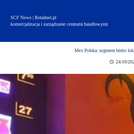
Przejdź
do
treści
SCF News | Retailnet.pl
komercjalizacja i zarządzanie centrami handlowymi
Mex Polska: segment bistro l
24/10/20