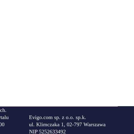
ch.
talu
Evigo.com sp. z o.o. sp.k.
00
ul. Klimczaka 1, 02-797 Warszawa
NIP 5252633492