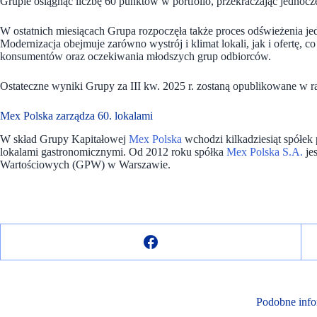
Grupie osiągnąć liczbę 60 punktów w portfolio, przekraczając jednocz
W ostatnich miesiącach Grupa rozpoczęła także proces odświeżenia je
Modernizacja obejmuje zarówno wystrój i klimat lokali, jak i ofertę, c
konsumentów oraz oczekiwania młodszych grup odbiorców.
Ostateczne wyniki Grupy za III kw. 2025 r. zostaną opublikowane w r
Mex Polska zarządza 60. lokalami
W skład Grupy Kapitałowej
Mex Polska
wchodzi kilkadziesiąt spółek
lokalami gastronomicznymi. Od 2012 roku spółka
Mex Polska S.A.
je
Wartościowych (GPW) w Warszawie.
Podobne info