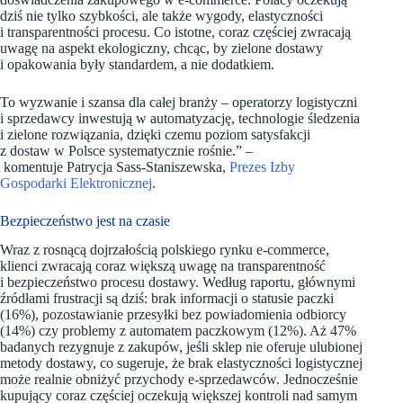
dziś nie tylko szybkości, ale także wygody, elastyczności
i transparentności procesu. Co istotne, coraz częściej zwracają
uwagę na aspekt ekologiczny, chcąc, by zielone dostawy
i opakowania były standardem, a nie dodatkiem.
To wyzwanie i szansa dla całej branży – operatorzy logistyczni
i sprzedawcy inwestują w automatyzację, technologie śledzenia
i zielone rozwiązania, dzięki czemu poziom satysfakcji
z dostaw w Polsce systematycznie rośnie.” –
komentuje Patrycja Sass-Staniszewska,
Prezes Izby
Gospodarki Elektronicznej
.
Bezpieczeństwo jest na czasie
Wraz z rosnącą dojrzałością polskiego rynku e-commerce,
klienci zwracają coraz większą uwagę na transparentność
i bezpieczeństwo procesu dostawy. Według raportu, głównymi
źródłami frustracji są dziś: brak informacji o statusie paczki
(16%), pozostawianie przesyłki bez powiadomienia odbiorcy
(14%) czy problemy z automatem paczkowym (12%). Aż 47%
badanych rezygnuje z zakupów, jeśli sklep nie oferuje ulubionej
metody dostawy, co sugeruje, że brak elastyczności logistycznej
może realnie obniżyć przychody e‑sprzedawców. Jednocześnie
kupujący coraz częściej oczekują większej kontroli nad samym