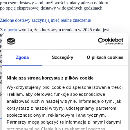
procesem dostawy – od możliwości zmiany adresu odbioru
po opcję ekspresowej dostawy w dogodnych godzinach.
Zielone dostawy zaczynają mieć realne znaczenie
Z
raportu
wynika, że kluczowym trendem w 2025 roku jest
także wzrost znaczenia ekologii w logistyce. Aż 79% badanych
jest gotowych zaakceptować dłuższy czas dostawy, jeśli
pozwala to ograniczyć ślad węglowy, a 70% zadeklarowało
chęć dopłaty do ekologicznych opakowań, pod warunkiem,
że koszt nie przekroczy 2 zł. Równocześnie prawie połowa
Zgoda
Szczegóły
O plikach cookies
e‑konsumentów zwraca uwagę, czy przesyłka jest zapakowana
w sposób przyjazny środowisku. W badaniu za najbardziej
„zieloną” formę dostawy Polacy uznali kuriera do domu lub
pracy, tuż przed automatami paczkowymi i odbiorem typu click
Niniejsza strona korzysta z plików cookie
& collect.
Wykorzystujemy pliki cookie do spersonalizowania treści
i reklam, aby oferować funkcje społecznościowe i
Partnerem merytorycznym raportu jest Allegro Delivery.
analizować ruch w naszej witrynie. Informacje o tym, jak
korzystasz z naszej witryny, udostępniamy partnerom
społecznościowym, reklamowym i analitycznym.
Partnerzy mogą połączyć te informacje z innymi danymi
otrzymanymi od Ciebie lub uzyskanymi podczas