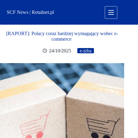
Przejdź
do
SCF News | Retailnet.pl
treści
[RAPORT]: Polacy coraz bardziej wymagający wobec e-
commerce
24/10/2025
e-izba