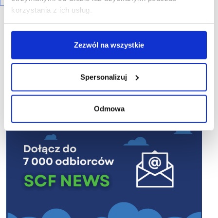
korzystania z ich usług.
Zezwól na wszystkie
R E K L A M A
Spersonalizuj
Odmowa