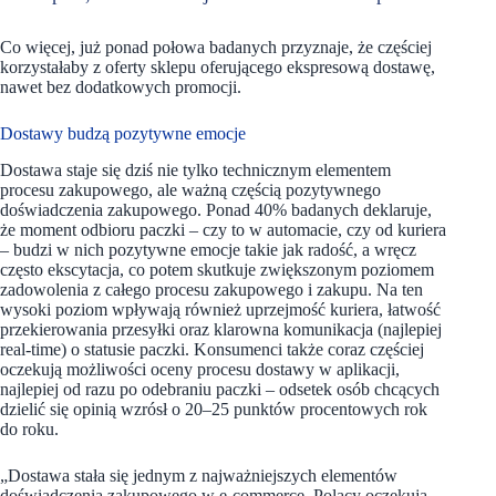
Co więcej, już ponad połowa badanych przyznaje, że częściej
korzystałaby z oferty sklepu oferującego ekspresową dostawę,
nawet bez dodatkowych promocji.
Dostawy budzą pozytywne emocje
Dostawa staje się dziś nie tylko technicznym elementem
procesu zakupowego, ale ważną częścią pozytywnego
doświadczenia zakupowego. Ponad 40% badanych deklaruje,
że moment odbioru paczki – czy to w automacie, czy od kuriera
– budzi w nich pozytywne emocje takie jak radość, a wręcz
często ekscytacja, co potem skutkuje zwiększonym poziomem
zadowolenia z całego procesu zakupowego i zakupu. Na ten
wysoki poziom wpływają również uprzejmość kuriera, łatwość
przekierowania przesyłki oraz klarowna komunikacja (najlepiej
real-time) o statusie paczki. Konsumenci także coraz częściej
oczekują możliwości oceny procesu dostawy w aplikacji,
najlepiej od razu po odebraniu paczki – odsetek osób chcących
dzielić się opinią wzrósł o 20–25 punktów procentowych rok
do roku.
„Dostawa stała się jednym z najważniejszych elementów
doświadczenia zakupowego w e-commerce. Polacy oczekują