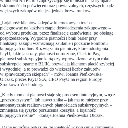
w modelu BNPL lub zapożyczając się u bliskich. Ta sympatia
i skłonność do poświęceń oraz powtarzalnych, częstszych bądź
większych zakupów nie jest jednak bezwarunkowa.
„Lojalność klientów sklepów internetowych trzeba
pielęgnować na każdym etapie doświadczenia zakupowego –
od wyboru produktu, przez finalizację zamówienia, po obsługę
posprzedażową. Wygodne płatności i brak barier przy
finalizacji zakupu wzmacniają zaufanie i poczucie komfortu
kupujących online. Rozwiązania płatnicze, które udostępnia
PayU, takie jak: raty, płatności odroczone, Click to Pay,
płatności subskrypcyjne kartą czy wprowadzone w tym roku
subskrypcje oparte o BLIK, pozwalają klientom płacić szybciej
i wygodniej, a to prowadzi do większej liczby zakupów
w sprawdzonych sklepach” – mówi Joanna Pieńkowska-
Olczak, prezes PayU S.A, CEO PayU na region Europy
Środkowo-Wschodniej.
„Kiedy moment płatności staje się procesem intuicyjnym, wręcz
„przezroczystym”, lub nawet znika – jak ma to miejsce przy
automatycznie realizowanych płatnościach subskrypcyjnych –
zmniejsza się ryzyko porzucenia koszyka, a lojalność
kupujących rośnie” – dodaje Joanna Pieńkowska-Olczak.
„Dane wyraźnie pokazują, że lojalność w polskim e-commerce