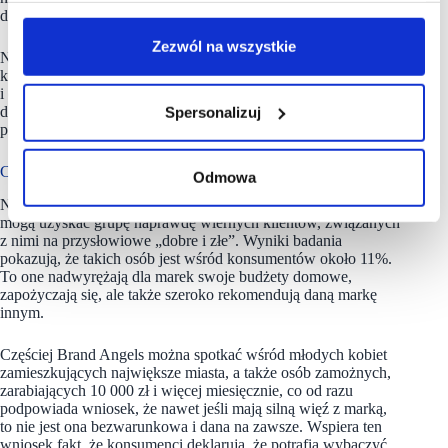
do konkurencyjnych marek i miejsc zakupowych.
Zezwól na wszystkie
Najbardziej łasi na promocje i przez to mniej lojalni są z kolei
kupujący leki i suplementy (52%), ale też biżuterię, elektronikę
i elementy dekoracji wnętrz. Jakość produktów zaś przekonuje
Spersonalizuj
do lojalności wobec marek najwięcej osób, gdy kupują
produkty spożywcze (44%), a także kosmetyki, leki i książki.
Czy Brand Angels istnieją?
Odmowa
Nasuwa się zatem pytanie czy są jakieś kategorie, gdzie marki
mogą uzyskać grupę naprawdę wiernych klientów, związanych
z nimi na przysłowiowe „dobre i złe”. Wyniki badania
pokazują, że takich osób jest wśród konsumentów około 11%.
To one nadwyrężają dla marek swoje budżety domowe,
zapożyczają się, ale także szeroko rekomendują daną markę
innym.
Częściej Brand Angels można spotkać wśród młodych kobiet
zamieszkujących największe miasta, a także osób zamożnych,
zarabiających 10 000 zł i więcej miesięcznie, co od razu
podpowiada wniosek, że nawet jeśli mają silną więź z marką,
to nie jest ona bezwarunkowa i dana na zawsze. Wspiera ten
wniosek fakt, że konsumenci deklarują, że potrafią wybaczyć