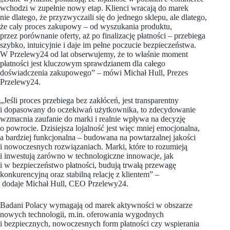
wchodzi w zupełnie nowy etap. Klienci wracają do marek
nie dlatego, że przyzwyczaili się do jednego sklepu, ale dlatego,
że cały proces zakupowy – od wyszukania produktu,
przez porównanie oferty, aż po finalizację płatności – przebiega
szybko, intuicyjnie i daje im pełne poczucie bezpieczeństwa.
W Przelewy24 od lat obserwujemy, że to właśnie moment
płatności jest kluczowym sprawdzianem dla całego
doświadczenia zakupowego” – mówi Michał Hull, Prezes
Przelewy24.
„Jeśli proces przebiega bez zakłóceń, jest transparentny
i dopasowany do oczekiwań użytkownika, to zdecydowanie
wzmacnia zaufanie do marki i realnie wpływa na decyzję
o powrocie. Dzisiejsza lojalność jest więc mniej emocjonalna,
a bardziej funkcjonalna – budowana na powtarzalnej jakości
i nowoczesnych rozwiązaniach. Marki, które to rozumieją
i inwestują zarówno w technologiczne innowacje, jak
i w bezpieczeństwo płatności, budują trwałą przewagę
konkurencyjną oraz stabilną relację z klientem” –
dodaje Michał Hull, CEO Przelewy24.
Badani Polacy wymagają od marek aktywności w obszarze
nowych technologii, m.in. oferowania wygodnych
i bezpiecznych, nowoczesnych form płatności czy wspierania