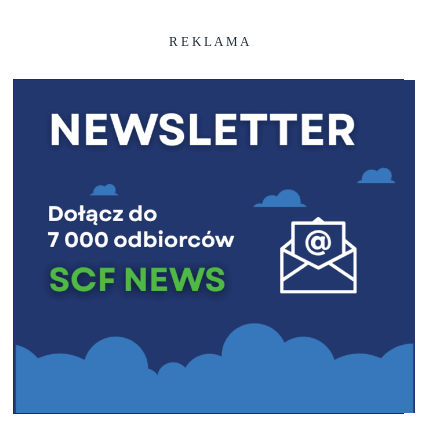
R E K L A M A