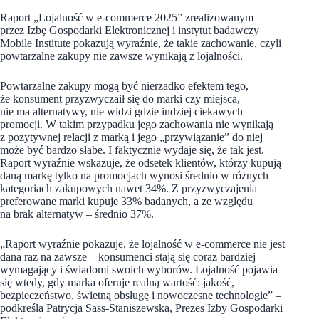
Raport „Lojalność w e-commerce 2025” zrealizowanym
przez Izbę Gospodarki Elektronicznej i instytut badawczy
Mobile Institute pokazują wyraźnie, że takie zachowanie, czyli
powtarzalne zakupy nie zawsze wynikają z lojalności.
Powtarzalne zakupy mogą być nierzadko efektem tego,
że konsument przyzwyczaił się do marki czy miejsca,
nie ma alternatywy, nie widzi gdzie indziej ciekawych
promocji. W takim przypadku jego zachowania nie wynikają
z pozytywnej relacji z marką i jego „przywiązanie” do niej
może być bardzo słabe. I faktycznie wydaje się, że tak jest.
Raport wyraźnie wskazuje, że odsetek klientów, którzy kupują
daną markę tylko na promocjach wynosi średnio w różnych
kategoriach zakupowych nawet 34%. Z przyzwyczajenia
preferowane marki kupuje 33% badanych, a ze względu
na brak alternatyw – średnio 37%.
„Raport wyraźnie pokazuje, że lojalność w e-commerce nie jest
dana raz na zawsze – konsumenci stają się coraz bardziej
wymagający i świadomi swoich wyborów. Lojalność pojawia
się wtedy, gdy marka oferuje realną wartość: jakość,
bezpieczeństwo, świetną obsługę i nowoczesne technologie” –
podkreśla
Patrycja Sass-Staniszewska, Prezes Izby Gospodarki