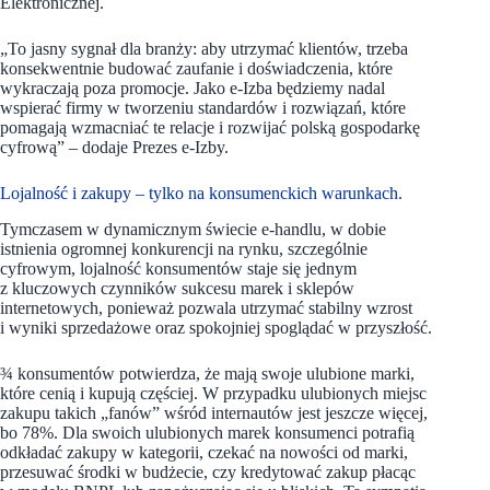
Elektronicznej.
„To jasny sygnał dla branży: aby utrzymać klientów, trzeba
konsekwentnie budować zaufanie i doświadczenia, które
wykraczają poza promocje. Jako e-Izba będziemy nadal
wspierać firmy w tworzeniu standardów i rozwiązań, które
pomagają wzmacniać te relacje i rozwijać polską gospodarkę
cyfrową” – dodaje Prezes e-Izby.
Lojalność i zakupy – tylko na konsumenckich warunkach.
Tymczasem w dynamicznym świecie e-handlu, w dobie
istnienia ogromnej konkurencji na rynku, szczególnie
cyfrowym, lojalność konsumentów staje się jednym
z kluczowych czynników sukcesu marek i sklepów
internetowych, ponieważ pozwala utrzymać stabilny wzrost
i wyniki sprzedażowe oraz spokojniej spoglądać w przyszłość.
¾ konsumentów potwierdza, że mają swoje ulubione marki,
które cenią i kupują częściej. W przypadku ulubionych miejsc
zakupu takich „fanów” wśród internautów jest jeszcze więcej,
bo 78%. Dla swoich ulubionych marek konsumenci potrafią
odkładać zakupy w kategorii, czekać na nowości od marki,
przesuwać środki w budżecie, czy kredytować zakup płacąc