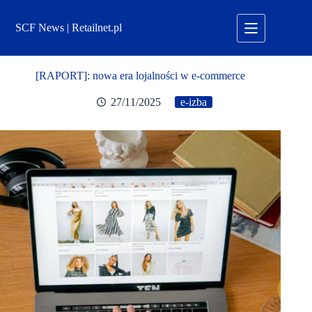
Przejdź
do
SCF News | Retailnet.pl
treści
[RAPORT]: nowa era lojalności w e-commerce
27/11/2025
e-izba