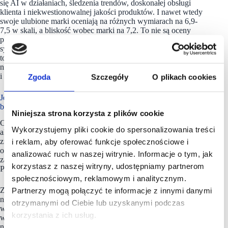
się AI w działaniach, śledzenia trendów, doskonałej obsługi
klienta i niekwestionowalnej jakości produktów. I nawet wtedy
swoje ulubione marki oceniają na różnych wymiarach na 6,9-
7,5 w skali, a bliskość wobec marki na 7,2. To nie są oceny
promotorów (9 lub 10 zgodnie z metodą NPS). A jeśli osoby
sympatyzujące z naszą marką nie są naszymi promotorami,
to nie angażują się w nasze działania i przede wszystkim
nie mówią o nas innym i nas nie polecają. A to niezastąpiona
i skuteczna droga do pozyskania nowych klientów.
Zgoda
Szczegóły
O plikach cookies
Jeśli działasz w branży wystroju wnętrz albo sprzedajesz
biżuterię, miej się na baczności
Niniejsza strona korzysta z plików cookie
Chciałoby się powiedzieć „lojalność niejedno ma imię”,
Wykorzystujemy pliki cookie do spersonalizowania treści
albowiem konsumenci, kupując w różnych kategoriach, mają
i reklam, aby oferować funkcje społecznościowe i
zróżnicowane podejście do lojalności. Branżą, gdzie najwięcej
osób deklaruje, że ma swoje ukochane marki, których produkty
analizować ruch w naszej witrynie. Informacje o tym, jak
zawsze kupują jest RTV/AGD/elektronika (49%), a kolejną –
korzystasz z naszej witryny, udostępniamy partnerom
Produkty dla dzieci (48%).
społecznościowym, reklamowym i analitycznym.
Partnerzy mogą połączyć te informacje z innymi danymi
Z kolei branżą, gdzie najwięcej badanych skupia się
na praktycznych cechach produktu i deklaruje pragmatyczne
otrzymanymi od Ciebie lub uzyskanymi podczas
wybory są Książki/edukacja, Biżuteria i Dekoracje/wystrój
korzystania z ich usług.
wnętrz. Sprzedając w tych kategoriach trzeba zawsze miejsc
na uwadze cechy oferowanych produktów, i to w porównaniu