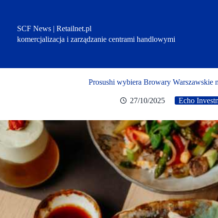
Przejdź
do
treści
SCF News | Retailnet.pl
komercjalizacja i zarządzanie centrami handlowymi
Prosushi wybiera Browary Warszawskie na
27/10/2025
Echo Invest