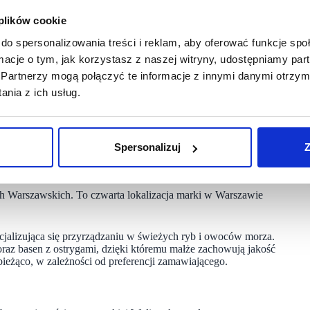
zaveta Lebedz, dyrektor sieci Prosushi.
 plików cookie
wie i Krakowie. Lokal w Browarach Waszawskich będzie drugim
do spersonalizowania treści i reklam, aby oferować funkcje sp
ormacje o tym, jak korzystasz z naszej witryny, udostępniamy p
Partnerzy mogą połączyć te informacje z innymi danymi otrzym
auracje i kawiarnie tworzone są przez pasjonatów,
y w gronie naszych restauratorów Prosushi, które poszerzy
nia z ich usług.
cych nas gości” – mówi Milena Nawrat, rzeczniczka Browarów
ej 56.
Spersonalizuj
Z
h Warszawskich. To czwarta lokalizacja marki w Warszawie
cjalizująca się przyrządzaniu w świeżych ryb i owoców morza.
 oraz basen z ostrygami, dzięki któremu małże zachowują jakość
ieżąco, w zależności od preferencji zamawiającego.