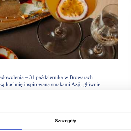
adowolenia – 31 października w Browarach
ską kuchnię inspirowaną smakami Azji, głównie
 mięsem, rybą i owocami morza oraz wegetariańskie.
ością i dbałością o najmniejszy detal. Marka Prosushi obecna
Szczegóły
gości, którzy doceniają nasze podejście do kuchni. Serwujemy
ość. Współpracujemy wyłącznie z zaufanymi dostawcami,