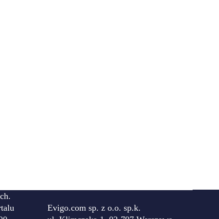
ch.
talu
Evigo.com sp. z o.o. sp.k.