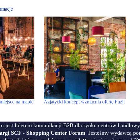
rmacje
miejsce na mapie
Azjatycki koncept wzmacnia ofertę Fuzji
m jest liderem komunikacji B2B dla rynku centrów handlowy
targi SCF - Shopping Center Forum
. Jesteśmy wydawcą por