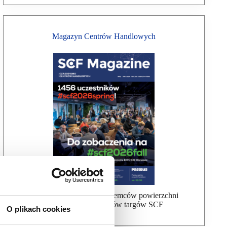
Magazyn Centrów Handlowych
Bezpłatna wysyłka dla najemców powierzchni
handlowej, uczestników targów SCF
O plikach cookies