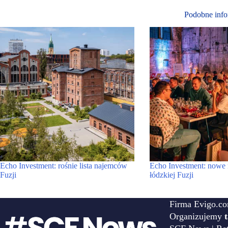
Podobne info
Echo Investment: rośnie lista najemców
Echo Investment: nowe 
Fuzji
łódzkiej Fuzji
Firma Evigo.co
Organizujemy