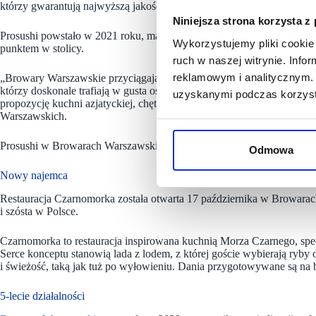
którzy gwarantują najwyższą jakość i świeżość produktów” – mówi Yeli
Niniejsza strona korzysta z
Prosushi powstało w 2021 roku, ma już dwie lokalizacje – w Warsza
Wykorzystujemy pliki cookie 
punktem w stolicy.
ruch w naszej witrynie. Inf
reklamowym i analitycznym. 
„Browary Warszawskie przyciągają bogatą ofertą kulinarną. Nasze rest
którzy doskonale trafiają w gusta osób z dużymi oczekiwaniami. Witam
uzyskanymi podczas korzysta
propozycję kuchni azjatyckiej, chętnie wybieranej przez odwiedzają
Warszawskich.
Prosushi w Browarach Warszawskich znajduje się przy ul. Grzybowski
Odmowa
Nowy najemca
Restauracja Czarnomorka została otwarta 17 października w Browarac
i szósta w Polsce.
Czarnomorka to restauracja inspirowana kuchnią Morza Czarnego, spe
Serce konceptu stanowią lada z lodem, z której goście wybierają ryby
i świeżość, taką jak tuż po wyłowieniu. Dania przygotowywane są na b
5-lecie działalności