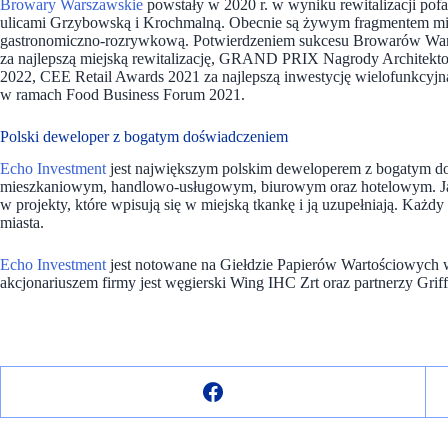
Browary Warszawskie
powstały w 2020 r. w wyniku rewitalizacji pof
ulicami Grzybowską i Krochmalną. Obecnie są żywym fragmentem mias
gastronomiczno-rozrywkową. Potwierdzeniem sukcesu Browarów War
za najlepszą miejską rewitalizację, GRAND PRIX Nagrody Architekto
2022, CEE Retail Awards 2021 za najlepszą inwestycję wielofunkcyjn
w ramach Food Business Forum 2021.
Polski deweloper z bogatym doświadczeniem
Echo Investment
jest największym polskim deweloperem z bogatym d
mieszkaniowym, handlowo-usługowym, biurowym oraz hotelowym. Jako
w projekty, które wpisują się w miejską tkankę i ją uzupełniają. Każd
miasta.
Echo Investment
jest notowane na Giełdzie Papierów Wartościowych
akcjonariuszem firmy jest węgierski Wing IHC Zrt oraz partnerzy Griffi