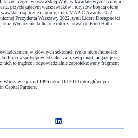
abrycznej części warszawskiej Woli, w kwartale wyznaczonym
ta, przyciągającym warszawiaków i turystów bogatą ofertą
szawskich są liczne nagrody, m.in. MAPIC Awards 2022
nicznej Prezydenta Warszawy 2022, tytuł Lidera Dostępności
ą oraz Wydarzenie kulinarne roku za otwarcie Food Hallu
oświadczeniem w głównych sektorach rynku nieruchomości:
 firma współodpowiedzialna za rozwój miast, angażuje się
y z nich to mądrze i odpowiedzialnie zaprojektowany fragment
 w Warszawie już od 1996 roku. Od 2019 roku głównym
n Capital Partners.