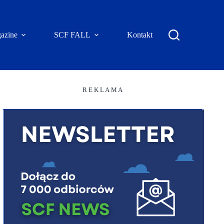
azine
SCF FALL
Kontakt
R E K L A M A