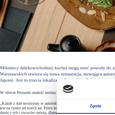
Miłośnicy dalekowschodniej kuchni mogą mieć powody do z
Warszawskich otwiera się nowa restauracja, serwująca autor
Japonii. Jest to trzecia lokalizacja Prosushi w Polsce.
W ofercie Prosushi znaleźć można klasyczne sushi, zupy oraz dania z
„Każde z dań tworzymy w autorskim stylu, łącząc tradycję z nowoczesn
Zgoda
jest na rynku od trzech lat. Przez ten czas zdobyliśmy zaufanie wielu 
dania z ryb i owoców morza, dlatego stawiamy nie tylko na kreatywn