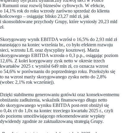
wspierany był przez dynamiczny rozwój sieci w Polsce
i Rumunii oraz rozwój biznesów cyfrowych. W efekcie,
o 14,1% rok do roku wzrosły zarówno sprzedaż do klienta
końcowego – osiągając blisko 23,27 mld zł, jak
i skonsolidowane przychody Grupy, które wyniosły 20,23 mld
zł.
Skorygowany wynik EBITDA wzrósł o 16,5% do 2,93 mld zł
narastająco na koniec września br., co było efektem rozwoju
sieci, wzrostu LfL oraz dyscypliny kosztowej. Marża
skorygowanego EBITDA wzrosła o 0,3 p.p., osiągając poziom
12,6%. Z kolei korygowany zysk netto w okresie trzech
kwartałów 2025 r. wyniósł 649 mln zł, co oznacza wzrost
o 54,6% w porównaniu do poprzedniego roku. Przełożyło się
to na wzrost marży skorygowanego zysku netto do 2,8%
(wobec 2,1% rok wcześniej).
Dzięki stabilnemu generowaniu gotówki oraz konsekwentnemu
obniżaniu zadłużenia, wskaźnik finansowego długu netto
do skorygowanego wyniku EBITDA post-rent obniżył się
o 0,4x r/r do 1,0x na koniec trzeciego kwartału 2025 r., czyli
do poziomu umożliwiającego rekomendowanie wypłaty
dywidendy zgodnie ze zaktualizowaną strategią Grupy.