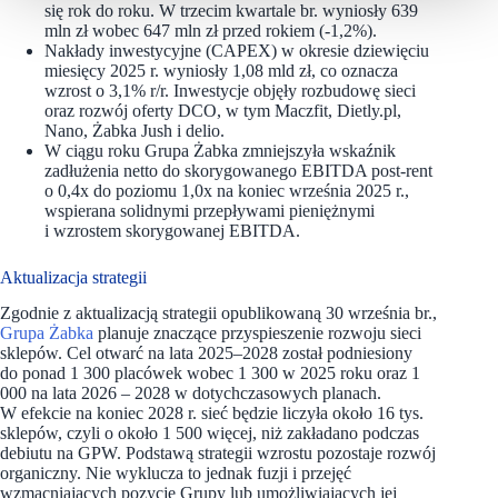
się rok do roku. W trzecim kwartale br. wyniosły 639
mln zł wobec 647 mln zł przed rokiem (-1,2%).
Nakłady inwestycyjne (CAPEX) w okresie dziewięciu
miesięcy 2025 r. wyniosły 1,08 mld zł, co oznacza
wzrost o 3,1% r/r. Inwestycje objęły rozbudowę sieci
oraz rozwój oferty DCO, w tym Maczfit, Dietly.pl,
Nano, Żabka Jush i delio.
W ciągu roku Grupa Żabka zmniejszyła wskaźnik
zadłużenia netto do skorygowanego EBITDA post-rent
o 0,4x do poziomu 1,0x na koniec września 2025 r.,
wspierana solidnymi przepływami pieniężnymi
i wzrostem skorygowanej EBITDA.
Aktualizacja strategii
Zgodnie z aktualizacją strategii opublikowaną 30 września br.,
Grupa Żabka
planuje znaczące przyspieszenie rozwoju sieci
sklepów. Cel otwarć na lata 2025–2028 został podniesiony
do ponad 1 300
placówek wobec 1 300 w 2025 roku oraz 1
000 na lata 2026 – 2028 w dotychczasowych planach.
W efekcie na koniec 2028 r. sieć będzie liczyła około 16 tys.
sklepów, czyli o około 1 500 więcej, niż zakładano podczas
debiutu na GPW.
Podstawą strategii wzrostu pozostaje rozwój
organiczny. Nie wyklucza to jednak fuzji i przejęć
wzmacniających pozycję Grupy lub umożliwiających jej