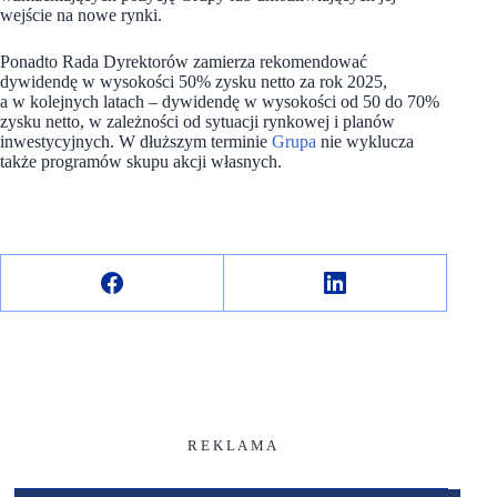
wejście na nowe rynki.
Ponadto Rada Dyrektorów zamierza rekomendować
dywidendę w wysokości 50% zysku netto za rok 2025,
a w kolejnych latach – dywidendę w wysokości od 50 do 70%
zysku netto, w zależności od sytuacji rynkowej i planów
inwestycyjnych. W dłuższym terminie
Grupa
nie wyklucza
także programów skupu akcji własnych.
R E K L A M A