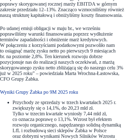
poprawy skorygowanej rocznej marży EBITDA w górnym
zakresie przedziału 12–13%. Znacząco wzmocniliśmy również
naszą strukturę kapitałową i obniżyliśmy koszty finansowania.
Po udanej emisji obligacji w maju br., we wrześniu
poprawiliśmy warunki finansowania poprzez wydłużenie
terminów zapadalności i obniżenie marż kredytowych.
W połączeniu z korzyściami podatkowymi pozwoliło nam
to osiągnąć marżę zysku netto po pierwszych 9 miesiącach
br. na poziomie 2,8%. Ten kierunek rozwoju dobrze
pozycjonuje nas do realizacji naszych oczekiwań, z marżą
skorygowanego zysku netto zbliżającą się do naszego celu 3%
już w 2025 roku” – powiedziała Marta Wrochna-Łastowska,
CFO Grupy Żabka.
Wyniki Grupy Żabka po 9M 2025 roku
Przychody ze sprzedaży w trzech kwartałach 2025 r.
zwiększyły się o 14,1%, do 20,23 mld zł.
Tylko w trzecim kwartale wyniosły 7,44 mld zł,
co oznacza poprawę o 13,1%. Wzrost był efektem
rozwoju organicznego, napędzanego solidną dynamiką
LfL i rozbudową sieci sklepów Żabka w Polsce
oraz dobrymi wynikami Nowych Silników Wzrostu