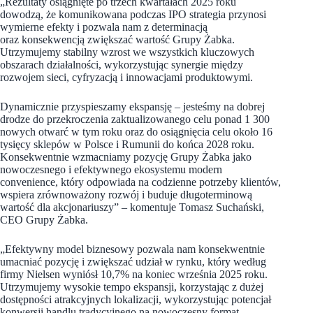
„Rezultaty osiągnięte po trzech kwartałach 2025 roku
dowodzą, że komunikowana podczas IPO strategia przynosi
wymierne efekty i pozwala nam z determinacją
oraz konsekwencją zwiększać wartość Grupy Żabka.
Utrzymujemy stabilny wzrost we wszystkich kluczowych
obszarach działalności, wykorzystując synergie między
rozwojem sieci, cyfryzacją i innowacjami produktowymi.
Dynamicznie przyspieszamy ekspansję – jesteśmy na dobrej
drodze do przekroczenia zaktualizowanego celu ponad 1 300
nowych otwarć w tym roku oraz do osiągnięcia celu około 16
tysięcy sklepów w Polsce i Rumunii do końca 2028 roku.
Konsekwentnie wzmacniamy pozycję Grupy Żabka jako
nowoczesnego i efektywnego ekosystemu modern
convenience, który odpowiada na codzienne potrzeby klientów,
wspiera zrównoważony rozwój i buduje długoterminową
wartość dla akcjonariuszy” – komentuje Tomasz Suchański,
CEO Grupy Żabka.
„Efektywny model biznesowy pozwala nam konsekwentnie
umacniać pozycję i zwiększać udział w rynku, który według
firmy Nielsen wyniósł 10,7% na koniec września 2025 roku.
Utrzymujemy wysokie tempo ekspansji, korzystając z dużej
dostępności atrakcyjnych lokalizacji, wykorzystując potencjał
konwersji handlu tradycyjnego na nowoczesny format