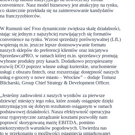
convenience. Nasz model biznesowy jest atrakcyjny na rynku,
co skutecznie przekłada się na zainteresowanie kandydatów
na franczyzobiorców.
W Rumunii sieć Froo dynamicznie zwiększa skalę działalności,
stając się jednym z najszybciej rozwijających się formatów
convenience na rynku. Wzrost sprzedaży porównywalnej (LfL)
wspierają m.in. jeszcze lepsze dostosowywanie formatu
naszych sklepów do preferencji klientów oraz inicjatywa
SprzedawcaPRO, w ramach której m.in. sprzedawcy promują
wybrane produkty przy kasach. Dodatkowo przyspieszamy
rozwój DCO poprzez własne usługi kurierskie, uruchomienie
usługi z obszaru fintech, oraz rozszerzając dostępność naszych
usług e-grocery o nowe miasto – Wrocław” – dodaje Tomasz
Blicharski, Group Chief Strategy & Development Officer.
„Jesteśmy zadowoleni z naszych wyników za pierwsze
dziewięć miesięcy tego roku, które zostały osiągnięte dzięki
utrzymującym się dobrym rezultatom osiąganym w ramach
podstawowej działalności. Nasza efektywność operacyjna
oraz rygorystyczne zarządzanie kosztami pozwoliły nam
poprawić skorygowaną marżę EBITDA, pomimo
niekorzystnych warunków pogodowych. Utwierdza nas
to w przekonaniu o możliwości osiągnięcia umiarkowanej