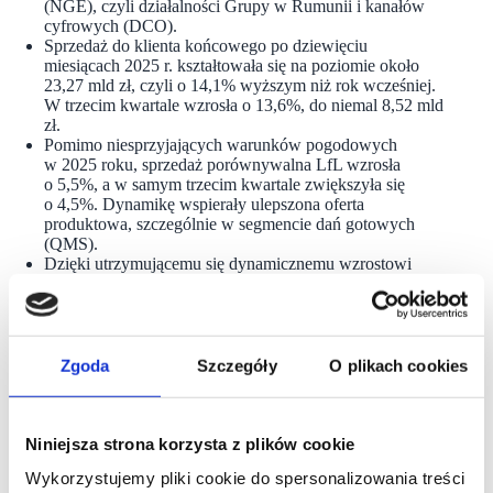
(NGE), czyli działalności Grupy w Rumunii i kanałów
cyfrowych (DCO).
Sprzedaż do klienta końcowego po dziewięciu
miesiącach 2025 r. kształtowała się na poziomie około
23,27 mld zł, czyli o 14,1% wyższym niż rok wcześniej.
W trzecim kwartale wzrosła o 13,6%, do niemal 8,52 mld
zł.
Pomimo niesprzyjających warunków pogodowych
w 2025 roku, sprzedaż porównywalna LfL wzrosła
o 5,5%, a w samym trzecim kwartale zwiększyła się
o 4,5%. Dynamikę wspierały ulepszona oferta
produktowa, szczególnie w segmencie dań gotowych
(QMS).
Dzięki utrzymującemu się dynamicznemu wzrostowi
sprzedaży oraz wdrożonym programom efektywności
kosztowej, skorygowany wynik EBITDA w trzecim
kwartale zwiększył się o 14,3% rok do roku, do poziomu
1,28 mld zł. W ciągu dziewięciu miesięcy br. wynik ten
wzrósł o 16,5%, do 2,93 mld zł. Marża skorygowanego
Zgoda
Szczegóły
O plikach cookies
wyniku EBITDA wzrosła do 15% w trzecim kwartale
(wobec 14,9% rok wcześniej) oraz 12,6% po trzech
kwartałach (12,3% rok wcześniej).
Grupa Żabka zwiększyła udziały rynkowe, umacniając
Niniejsza strona korzysta z plików cookie
pozycję największej sieci convenience w Europie.
Wykorzystujemy pliki cookie do spersonalizowania treści
W ciągu dziewięciu miesięcy 2025 r. otwarto 1 127