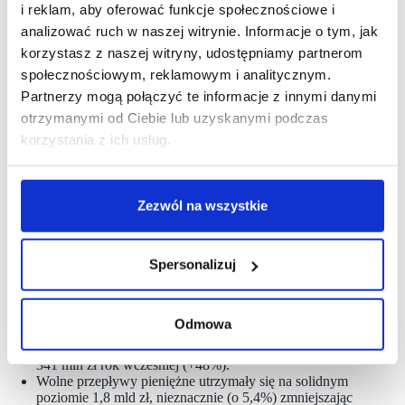
nowych sklepów, o 130 więcej niż w tym samym okresie
i reklam, aby oferować funkcje społecznościowe i
2024 r. W efekcie na koniec września działało już 12 099
analizować ruch w naszej witrynie. Informacje o tym, jak
placówek w Polsce i Rumunii, o 11% więcej niż
korzystasz z naszej witryny, udostępniamy partnerom
przed rokiem. Zgodnie ze zaktualizowanymi planami
ekspansji, Grupa Żabka ocenia potencjał połączonych
społecznościowym, reklamowym i analitycznym.
rynków polskiego i rumuńskiego na blisko 27 000
Partnerzy mogą połączyć te informacje z innymi danymi
sklepów.
otrzymanymi od Ciebie lub uzyskanymi podczas
Segment NGE, obejmujący biznesy cyfrowe
oraz działalność w Rumunii, osiągnął w okresie 9
korzystania z ich usług.
miesięcy 2025 r. sprzedaż do klienta końcowego
w wysokości około 1,12 mld zł, co oznacza wzrost
o 42,5% w ujęciu rocznym. Od startu w maju 2024 r.
do końca września br. sieć Froo rozwinęła się do 122
Zezwól na wszystkie
placówek, z czego 67 sklepów otwartych zostało
w trzech kwartałach 2025 r. Biznesy DCO osiągnęły
dodatni wynik EBITDA, głównie dzięki lepszym
Spersonalizuj
rezultatom w obszarach e-grocery i cateringu
dietetycznego (
D2C
).
Skorygowany zysk netto w trzech kwartałach 2025 r.
wyniósł 649 mln zł, co oznacza wzrost o 54,6%
Odmowa
w porównaniu do poprzedniego roku. W trzecim
kwartale kształtował się na poziomie 505 mln zł wobec
341 mln zł rok wcześniej (+48%).
Wolne przepływy pieniężne utrzymały się na solidnym
poziomie 1,8 mld zł, nieznacznie (o 5,4%) zmniejszając