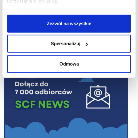
korzystania z ich usług.
Zezwól na wszystkie
R E K L A M A
Spersonalizuj
Odmowa