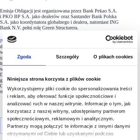
Emisja Obligacji jest organizowana przez Bank Pekao S.A.
i PKO BP S.A. jako dealerów oraz Santander Bank Polska
S.A. jako koordynatora globalnego i dealera, natomiast ING
Bank N.V. pełni rolę Green Structurera.
Pepco Group
prowadzi paneuropejską sieć sklepów
dyskontowych. Główną marką Grupy jest
Pepco
, działająca
w 4 000 sklepach w 18 krajach europejskich. Grupa rozwija się
Zgoda
Szczegóły
O plikach cookies
szczególnie w Europie Środkowej i Zachodniej, priorytetowo
traktując rynki o wysokim potencjale zrównoważonego
wzrostu. W Polsce Grupa prowadzi również sklepy pod marką
Dealz. Asortyment Pepco obejmuje odzież, artykuły
Niniejsza strona korzysta z plików cookie
gospodarstwa domowego, zabawki i produkty sezonowe.
Globalna operacja sourcingowa Grupy, PGS, posiada
Wykorzystujemy pliki cookie do spersonalizowania treści
strategicznie rozmieszczone biura w Azji i w Polsce.
i reklam, aby oferować funkcje społecznościowe i
analizować ruch w naszej witrynie. Informacje o tym, jak
korzystasz z naszej witryny, udostępniamy partnerom
społecznościowym, reklamowym i analitycznym.
Partnerzy mogą połączyć te informacje z innymi danymi
otrzymanymi od Ciebie lub uzyskanymi podczas