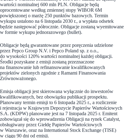
wartości nominalnej 600 mln PLN. Obligacje będą
oprocentowane według zmiennej stopy WIBOR 6M
powiększonej o marżę 250 punktów bazowych. Termin
wykupu ustalono na 6 listopada 2030 r., a wypłata odsetek
będzie następować półrocznie. Obligacje zostaną wyemitowane
w formie wykupu jednorazowego (bullet).
Obligacje będą gwarantowane przez poręczenia udzielone
przez Pepco Group N.V. i Pepco Poland sp. z o.o.,
do wysokości 120% wartości nominalnej każdej obligacji.
Środki pozyskane z emisji zostaną przeznaczone
na finansowanie lub refinansowanie kwalifikowanych
projektów zielonych zgodnie z Ramami Finansowania
Zrównoważonego.
Emisja obligacji jest skierowana wyłącznie do inwestorów
kwalifikowanych, bez obowiązku publikacji prospektu.
Planowany termin emisji to 6 listopada 2025 r., a rozliczenie
i rejestracja w Krajowym Depozycie Papierów Wartościowych
S.A. (KDPW) planowane jest na 7 listopada 2025 r. Emitent
zobowiązał się do wprowadzenia Obligacji na rynek Catalyst,
obsługiwany przez Giełdę Papierów Wartościowych
w Warszawie, oraz na International Stock Exchange (TISE)
w ciągu 90 dni od emisji.