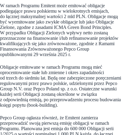
W ramach Programu Emitent może emitować obligacje
podlegające prawu polskiemu w wielokrotnych emisjach,
do łącznej maksymalnej wartości 2 mld PLN. Obligacje mogą
być wyemitowane jako zwykłe obligacje lub jako Obligacje
Zielone, zgodne z zasadami ICMA Green Bond Principles.
W przypadku Obligacji Zielonych wpływy netto zostaną
przeznaczone na finansowanie i/lub refinansowanie projektów
kwalifikujących się jako zrównoważone, zgodnie z Ramami
Finansowania Zrównoważonego Pepco Group
opublikowanymi 29 września 2025 r.
Obligacje emitowane w ramach Programu mogą mieć
oprocentowanie stałe lub zmienne i okres zapadalności
od trzech do siedmiu lat. Będą one zabezpieczone poręczeniami
regulowanymi przez prawo polskie, udzielonymi przez Pepco
Group N.V. oraz Pepco Poland sp. z o.o. Ostateczne warunki
każdej serii Obligacji zostaną określone w związku
z odpowiednią emisją, po przeprowadzeniu procesu budowania
księgi popytu (book-building).
Pepco Group ogłasza również, że Emitent zamierza
przeprowadzić swoją pierwszą emisję obligacji w ramach
Programu. Planowana jest emisja do 600 000 Obligacji serii
1/2025 o wartości nominalnej 1 000 PLN każda, do łącznej