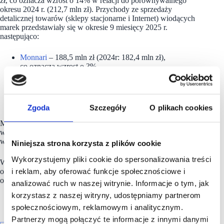
zł, co oznacza wzrost o 14% w relacji do porównywalnego
okresu 2024 r. (212,7 mln zł). Przychody ze sprzedaży
detalicznej towarów (sklepy stacjonarne i Internet) wiodących
marek przedstawiały się w okresie 9 miesięcy 2025 r.
następująco:
Monnari
– 188,5 mln zł (2024r: 182,4 mln zł),
co oznacza wzrost o 3%
Femestage – 11,8 mln zł (2024r: 14,6 mln zł), co oznacza
spadek o 19%
5.10.15 – 19,1 mln zł (2024r: 0,0 mln zł), co oznacza
wzrost o 100%
Zgoda
Szczegóły
O plikach cookies
Marża brutto na sprzedaży towarów w III kwartale 2025 r.
wyniosła 59,1%, w porównaniu do marży w wysokości 57,6%
w analogicznym okresie 2024 r.
Niniejsza strona korzysta z plików cookie
Wykorzystujemy pliki cookie do spersonalizowania treści
W okresie 9 miesięcy br. marża brutto na sprzedaży towarów
i reklam, aby oferować funkcje społecznościowe i
osiągnęła poziom 59,2%, w relacji do 60,2 % w analogicznym
okresie 2024 r.
analizować ruch w naszej witrynie. Informacje o tym, jak
korzystasz z naszej witryny, udostępniamy partnerom
społecznościowym, reklamowym i analitycznym.
Partnerzy mogą połączyć te informacje z innymi danymi