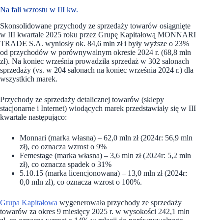
Na fali wzrostu w III kw.
Skonsolidowane przychody ze sprzedaży towarów osiągnięte
w III kwartale 2025 roku przez Grupę Kapitałową MONNARI
TRADE S.A. wyniosły ok. 84,6 mln zł i były wyższe o 23%
od przychodów w porównywalnym okresie 2024 r. (68,8 mln
zł). Na koniec września prowadziła sprzedaż w 302 salonach
sprzedaży (vs. w 204 salonach na koniec września 2024 r.) dla
wszystkich marek.
Przychody ze sprzedaży detalicznej towarów (sklepy
stacjonarne i Internet) wiodących marek przedstawiały się w III
kwartale następująco:
Monnari (marka własna) – 62,0 mln zł (2024r: 56,9 mln
zł), co oznacza wzrost o 9%
Femestage (marka własna) – 3,6 mln zł (2024r: 5,2 mln
zł), co oznacza spadek o 31%
5.10.15 (marka licencjonowana) – 13,0 mln zł (2024r:
0,0 mln zł), co oznacza wzrost o 100%.
Grupa Kapitałowa
wygenerowała przychody ze sprzedaży
towarów za okres 9 miesięcy 2025 r. w wysokości 242,1 mln