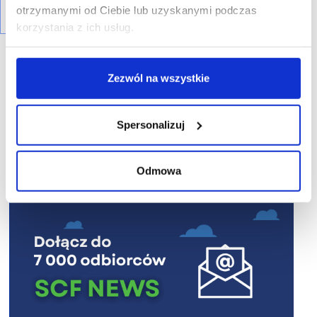
otrzymanymi od Ciebie lub uzyskanymi podczas
korzystania z ich usług.
Zezwól na wszystkie
R E K L A M A
Spersonalizuj
Odmowa