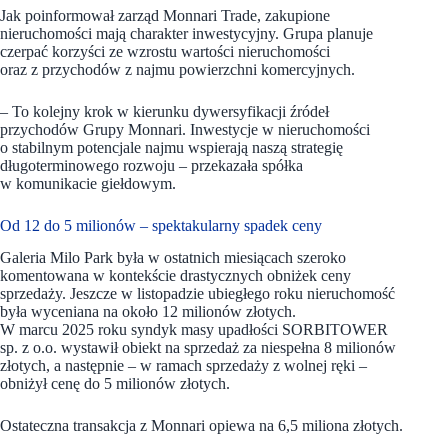
Jak poinformował zarząd Monnari Trade, zakupione
nieruchomości mają charakter inwestycyjny. Grupa planuje
czerpać korzyści ze wzrostu wartości nieruchomości
oraz z przychodów z najmu powierzchni komercyjnych.
– To kolejny krok w kierunku dywersyfikacji źródeł
przychodów Grupy Monnari. Inwestycje w nieruchomości
o stabilnym potencjale najmu wspierają naszą strategię
długoterminowego rozwoju – przekazała spółka
w komunikacie giełdowym.
Od 12 do 5 milionów – spektakularny spadek ceny
Galeria Milo Park była w ostatnich miesiącach szeroko
komentowana w kontekście drastycznych obniżek ceny
sprzedaży. Jeszcze w listopadzie ubiegłego roku nieruchomość
była wyceniana na około 12 milionów złotych.
W marcu 2025 roku syndyk masy upadłości SORBITOWER
sp. z o.o. wystawił obiekt na sprzedaż za niespełna 8 milionów
złotych, a następnie – w ramach sprzedaży z wolnej ręki –
obniżył cenę do 5 milionów złotych.
Ostateczna transakcja z Monnari opiewa na 6,5 miliona złotych.