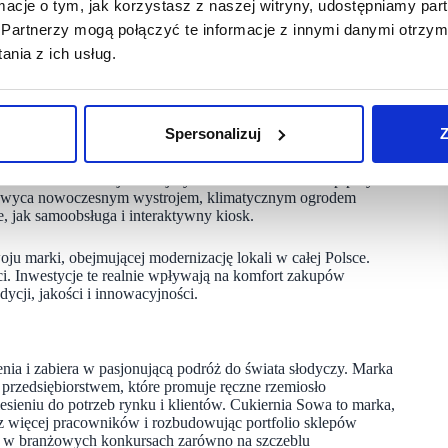
ormacje o tym, jak korzystasz z naszej witryny, udostępniamy p
o prowadzenia biznesu.
Partnerzy mogą połączyć te informacje z innymi danymi otrzym
zobiorcami z Lublina otworzyliśmy największy lokal
nia z ich usług.
ark to ponad 250 mkw. przestrzeni, stworzonej z myślą
na, przeszklona strefa przeznaczona do spotkań – zarówno
k zarządu Cukierni Sowa.
Spersonalizuj
Z
den ze swoich najważniejszych lokali w sieci – sklep przy
achwyca nowoczesnym wystrojem, klimatycznym ogrodem
 jak samoobsługa i interaktywny kiosk.
ju marki, obejmującej modernizację lokali w całej Polsce.
. Inwestycje te realnie wpływają na komfort zakupów
ycji, jakości i innowacyjności.
lenia i zabiera w pasjonującą podróż do świata słodyczy. Marka
przedsiębiorstwem, które promuje ręczne rzemiosło
iesieniu do potrzeb rynku i klientów. Cukiernia Sowa to marka,
raz więcej pracowników i rozbudowując portfolio sklepów
dy w branżowych konkursach zarówno na szczeblu