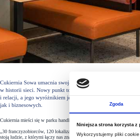
Cukiernia Sowa umacnia swoją pozycję na rynku. 29 paździer
w historii sieci. Nowy punkt to ponad 250 mkw. przestrzen
i relacji, a jego wyróżnikiem jest wydzielona, przeszklona s
Zgoda
jak i biznesowych.
Cukiernia mieści się w parku handlowym Diamentowa Park.
Niniejsza strona korzysta z
„30 franczyzobiorców, 120 lokalizacji w modelu franczyzowym – w tym
Wykorzystujemy pliki cookie 
stoją ludzie, z którymi łączy nas znacznie więcej niż umowa biznesow