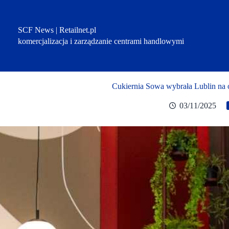
Przejdź
do
treści
SCF News | Retailnet.pl
komercjalizacja i zarządzanie centrami handlowymi
Cukiernia Sowa wybrała Lublin na 
03/11/2025