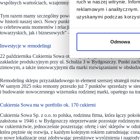
ruch w naszej witrynie. Inf
wspólnych wartościach, wzajemnym zaufaniu i podobnym podejściu d
reklamowym i analitycznym. 
Tym razem mamy szczególny powód do dumy – wraz z naszymi franczy
uzyskanymi podczas korzysta
w historii naszej sieci. Nowy punkt w parku handlowym Diamentowa P
o celebrowaniu momentów i relacji, a jego wyróżnikiem jest wydzielo
towarzyskich, jak i biznesowych” – skomentował Michał Sowa człone
Odmowa
Inwestycje w remodelingi
22 października Cukiernia Sowa otworzyła, po generalnym remoncie, je
zakładzie produkcyjnym przy ul. Schulza 3 w Bydgoszczy. Punkt z
zimowym, a także innowacyjnymi dla marki rozwiązaniami w obsłudze,
Remodeling sklepu przyzakładowego to element szerszej strategii rozwo
W samym 2025 roku remonty przeszło już 7 punktów sprzedaży w sieci
i budowanie nowoczesnego wizerunku rodzimej marki, opartego na trad
Cukiernia Sowa ma w portfolio ok. 170 cukierni
Cukiernia Sowa Sp. z o.o. to polska, rodzinna firma, która łączy poko
założona w 1946 r. w Bydgoszczy nieprzerwanie pozostaje rodzinnym 
w cukiernictwie, jednocześnie poszerzając ofertę i sieć sklepów w odn
która prężnie się rozwija, z każdym kolejnym rokiem zatrudniając co
o nowe lokalizacje oraz zdobywając prestiżowe wyróżnienia i nagro