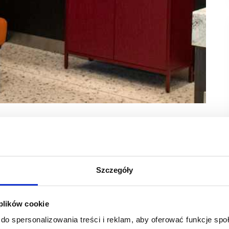
nika w Lublinie został otwarty największy lokal
i, stworzonej z myślą o celebrowaniu momentów
trefa przeznaczona do spotkań – zarówno towarzyskich,
Szczegóły
 plików cookie
 jedna w Londynie – to konkretna liczba, ale za każdą z nich
do spersonalizowania treści i reklam, aby oferować funkcje sp
a. To współprace oparte na długoterminowych relacjach,