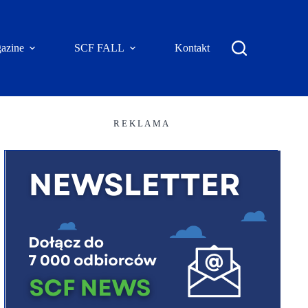
azine
SCF FALL
Kontakt
R E K L A M A