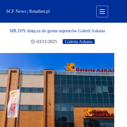
Przejdź
do
SCF News | Retailnet.pl
treści
MR.DIY dołącza do grona najemców Galerii Askana
03/11/2025
Galeria Askana