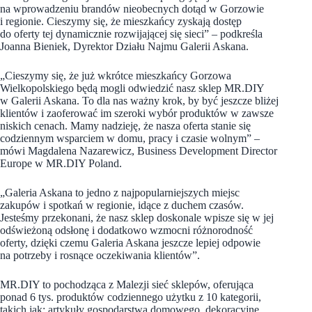
na wprowadzeniu brandów nieobecnych dotąd w Gorzowie
i regionie. Cieszymy się, że mieszkańcy zyskają dostęp
do oferty tej dynamicznie rozwijającej się sieci” – podkreśla
Joanna Bieniek, Dyrektor Działu Najmu Galerii Askana.
„Cieszymy się, że już wkrótce mieszkańcy Gorzowa
Wielkopolskiego będą mogli odwiedzić nasz sklep MR.DIY
w Galerii Askana. To dla nas ważny krok, by być jeszcze bliżej
klientów i zaoferować im szeroki wybór produktów w zawsze
niskich cenach. Mamy nadzieję, że nasza oferta stanie się
codziennym wsparciem w domu, pracy i czasie wolnym”
–
mówi Magdalena Nazarewicz, Business Development Director
Europe w MR.DIY Poland.
„Galeria Askana to jedno z najpopularniejszych miejsc
zakupów i spotkań w regionie, idące z duchem czasów.
Jesteśmy przekonani, że nasz sklep doskonale wpisze się w jej
odświeżoną odsłonę i dodatkowo wzmocni różnorodność
oferty, dzięki czemu Galeria Askana jeszcze lepiej odpowie
na potrzeby i rosnące oczekiwania klientów”.
MR.DIY to pochodząca z Malezji sieć sklepów, oferująca
ponad 6 tys. produktów codziennego użytku z 10 kategorii,
takich jak: artykuły gospodarstwa domowego, dekoracyjne,