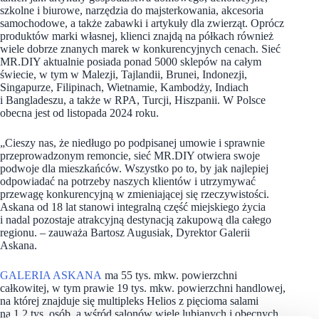
szkolne i biurowe, narzędzia do majsterkowania, akcesoria
samochodowe, a także zabawki i artykuły dla zwierząt. Oprócz
produktów marki własnej, klienci znajdą na półkach również
wiele dobrze znanych marek w konkurencyjnych cenach. Sieć
MR.DIY aktualnie posiada ponad 5000 sklepów na całym
świecie, w tym w Malezji, Tajlandii, Brunei, Indonezji,
Singapurze, Filipinach, Wietnamie, Kambodży, Indiach
i Bangladeszu, a także w RPA, Turcji, Hiszpanii. W Polsce
obecna jest od listopada 2024 roku.
„Cieszy nas, że niedługo po podpisanej umowie i sprawnie
przeprowadzonym remoncie, sieć MR.DIY otwiera swoje
podwoje dla mieszkańców. Wszystko po to, by jak najlepiej
odpowiadać na potrzeby naszych klientów i utrzymywać
przewagę konkurencyjną w zmieniającej się rzeczywistości.
Askana od 18 lat stanowi integralną część miejskiego życia
i nadal pozostaje atrakcyjną destynacją zakupową dla całego
regionu. – zauważa Bartosz Augusiak, Dyrektor Galerii
Askana.
GALERIA ASKANA
ma 55 tys. mkw. powierzchni
całkowitej, w tym prawie 19 tys. mkw. powierzchni handlowej,
na której znajduje się multipleks Helios z pięcioma salami
na 1,2 tys. osób, a wśród salonów wiele lubianych i obecnych