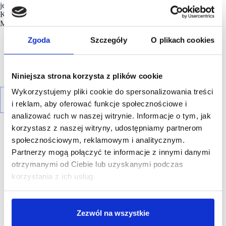
jedynie w tej
gorzowskiej galerii
sklepów jak m.in.: Solar,
Kazar, Vistula; Wólczanka, Bytom, Molton, Premium
Multibrand Store, Ochnik.
Zgoda
Szczegóły
O plikach cookies
Niniejsza strona korzysta z plików cookie
Wykorzystujemy pliki cookie do spersonalizowania treści
i reklam, aby oferować funkcje społecznościowe i
analizować ruch w naszej witrynie. Informacje o tym, jak
korzystasz z naszej witryny, udostępniamy partnerom
społecznościowym, reklamowym i analitycznym.
Partnerzy mogą połączyć te informacje z innymi danymi
otrzymanymi od Ciebie lub uzyskanymi podczas
R E K L A M A
korzystania z ich usług.
Zezwól na wszystkie