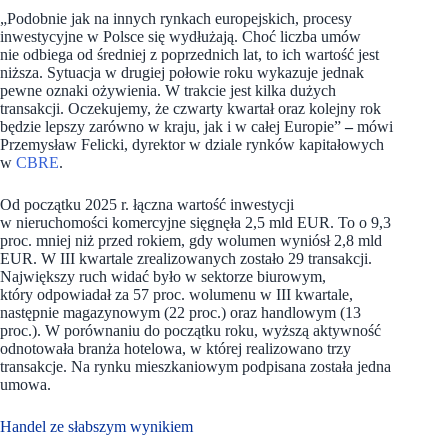
„Podobnie jak na innych rynkach europejskich, procesy
inwestycyjne w Polsce się wydłużają. Choć liczba umów
nie odbiega od średniej z poprzednich lat, to ich wartość jest
niższa. Sytuacja w drugiej połowie roku wykazuje jednak
pewne oznaki ożywienia. W trakcie jest kilka dużych
transakcji. Oczekujemy, że czwarty kwartał oraz kolejny rok
będzie lepszy zarówno w kraju, jak i w całej Europie”
–
mówi
Przemysław Felicki, dyrektor w dziale rynków kapitałowych
w
CBRE
.
Od początku 2025 r. łączna wartość inwestycji
w nieruchomości komercyjne sięgnęła 2,5 mld EUR. To o 9,3
proc. mniej niż przed rokiem, gdy wolumen wyniósł 2,8 mld
EUR. W III kwartale zrealizowanych zostało 29 transakcji.
Największy ruch widać było w sektorze biurowym,
który odpowiadał za 57 proc. wolumenu w III kwartale,
następnie magazynowym (22 proc.) oraz handlowym (13
proc.). W porównaniu do początku roku, wyższą aktywność
odnotowała branża hotelowa, w której realizowano trzy
transakcje. Na rynku mieszkaniowym podpisana została jedna
umowa.
Handel ze słabszym wynikiem