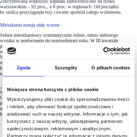
Zdecydowaną większość kapitału zainwestowano na rynku
warszawskim – 92 proc., a 8 proc. w regionach. Od początku
br. stolica przyciągnęła trzy czwarte spośród całego wolumenu.
Mieszkania notują stały wzrost
Sektor mieszkaniowy systematycznie rośnie, mimo słabszego
wyniku w porównaniu do poprzedniego roku. W III kwartale
podpisana została jedna umowa, dotycząca nieruchomości
studenckich – firma Xior nabyła prestiżowy kompleks
Wenedow 3 w Warszawie za kwotę 32 mln EUR. Od początku
roku w rynek ulokowano około 248 mln EUR. Przełomowa
Zgoda
Szczegóły
O plikach cookies
będzie sprzedaż platformy Resi 4 Rent za kwotę 560 mln EUR,
na którą czeka branża.
„Warto odnotować znaczny udział polskiego kapitału na rynku
Niniejsza strona korzysta z plików cookie
inwestycji w nieruchomości komercyjne w naszym kraju.
Od początku roku sięgnął 21,8 proc., a kwota ulokowana
Wykorzystujemy pliki cookie do spersonalizowania treści
przez rodzimych inwestorów wyniosła pond 551 mln euro”
–
i reklam, aby oferować funkcje społecznościowe i
mówi Przemysław Felicki, dyrektor w dziale rynków
analizować ruch w naszej witrynie. Informacje o tym, jak
kapitałowych w
CBRE
.
korzystasz z naszej witryny, udostępniamy partnerom
społecznościowym, reklamowym i analitycznym.
Partnerzy mogą połączyć te informacje z innymi danymi