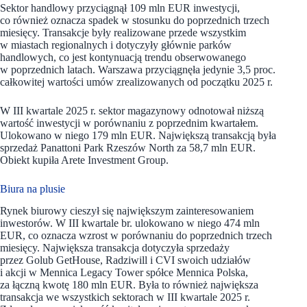
Sektor handlowy przyciągnął 109 mln EUR inwestycji,
co również oznacza spadek w stosunku do poprzednich trzech
miesięcy. Transakcje były realizowane przede wszystkim
w miastach regionalnych i dotyczyły głównie parków
handlowych, co jest kontynuacją trendu obserwowanego
w poprzednich latach. Warszawa przyciągnęła jedynie 3,5 proc.
całkowitej wartości umów zrealizowanych od początku 2025 r.
W III kwartale 2025 r. sektor magazynowy odnotował niższą
wartość inwestycji w porównaniu z poprzednim kwartałem.
Ulokowano w niego 179 mln EUR. Największą transakcją była
sprzedaż Panattoni Park Rzeszów North za 58,7 mln EUR.
Obiekt kupiła Arete Investment Group.
Biura na plusie
Rynek biurowy cieszył się największym zainteresowaniem
inwestorów. W III kwartale br. ulokowano w niego 474 mln
EUR, co oznacza wzrost w porównaniu do poprzednich trzech
miesięcy. Największa transakcja dotyczyła sprzedaży
przez Golub GetHouse, Radziwill i CVI swoich udziałów
i akcji w Mennica Legacy Tower spółce Mennica Polska,
za łączną kwotę 180 mln EUR. Była to również największa
transakcja we wszystkich sektorach w III kwartale 2025 r.