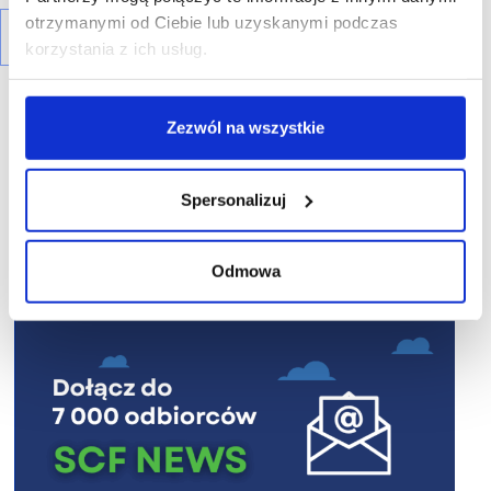
otrzymanymi od Ciebie lub uzyskanymi podczas
korzystania z ich usług.
Zezwól na wszystkie
R E K L A M A
Spersonalizuj
Odmowa