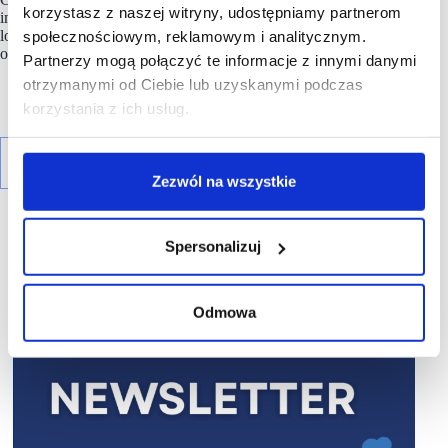
korzystasz z naszej witryny, udostępniamy partnerom
innych. W.KRUK oferuje kolekcję akcesoriów sygnowanych
logo marki oraz perfum dostępnych na wkruk.pl
społecznościowym, reklamowym i analitycznym.
oraz w stacjonarnych salonach marki.
Partnerzy mogą połączyć te informacje z innymi danymi
otrzymanymi od Ciebie lub uzyskanymi podczas
korzystania z ich usług.
Zezwól na wszystkie
Spersonalizuj
R E K L A M A
Odmowa