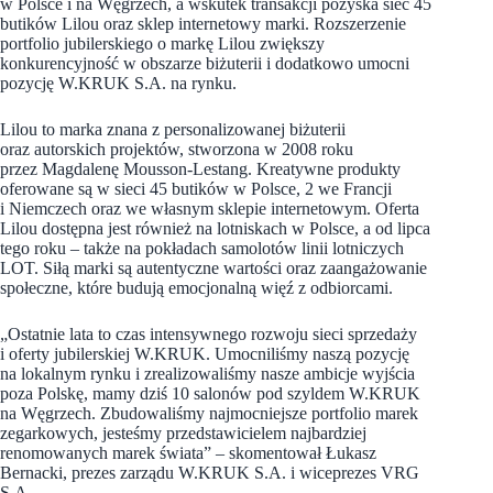
w Polsce i na Węgrzech, a wskutek transakcji pozyska sieć 45
butików Lilou oraz sklep internetowy marki. Rozszerzenie
portfolio jubilerskiego o markę Lilou zwiększy
konkurencyjność w obszarze biżuterii i dodatkowo umocni
pozycję W.KRUK S.A. na rynku.
Lilou to marka znana z personalizowanej biżuterii
oraz autorskich projektów, stworzona w 2008 roku
przez Magdalenę Mousson-Lestang. Kreatywne produkty
oferowane są w sieci 45 butików w Polsce, 2 we Francji
i Niemczech oraz we własnym sklepie internetowym. Oferta
Lilou dostępna jest również na lotniskach w Polsce, a od lipca
tego roku – także na pokładach samolotów linii lotniczych
LOT. Siłą marki są autentyczne wartości oraz zaangażowanie
społeczne, które budują emocjonalną więź z odbiorcami.
„Ostatnie lata to czas intensywnego rozwoju sieci sprzedaży
i oferty jubilerskiej W.KRUK. Umocniliśmy naszą pozycję
na lokalnym rynku i zrealizowaliśmy nasze ambicje wyjścia
poza Polskę, mamy dziś 10 salonów pod szyldem W.KRUK
na Węgrzech. Zbudowaliśmy najmocniejsze portfolio marek
zegarkowych, jesteśmy przedstawicielem najbardziej
renomowanych marek świata” – skomentował Łukasz
Bernacki, prezes zarządu W.KRUK S.A. i wiceprezes VRG
S.A.