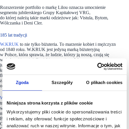
Rozszerzenie portfolio o markę Lilou oznacza umocnienie
segmentu jubilerskiego Grupy Kapitałowej VRG,
do której należą takie marki odzieżowe jak: Vistula, Bytom,
Wólczanka i Deni Cler.
185 lat tradycji
W.KRUK
to nie tylko biżuteria. To marzenie kobiet i mężczyzn
od 1840 roku. W.KRUK jest jedyną marką biżuteryjną
w Polsce, która sprawia, że ludzie, którzy ją noszą, czują się
wyjątkowi i ważni dla siebie nawzajem. Jako nowoczesny
jubiler, wywodzący się z tradycyjnego rzemiosła, z sukcesem
łączy klasykę z unikalnością. W ponad 180 salonach
firmowych w Polsce i za granicą oferuje najwyższej jakości
złotą i srebrną biżuterię, brylanty, kamienie szlachetne
Zgoda
Szczegóły
O plikach cookies
oraz autorskie kolekcje inspirowane najnowszymi trendami.
W.KRUK
jest ekspertem w dziedzinie zegarków. 185 lat
Niniejsza strona korzysta z plików cookie
tradycji oraz otwartość na nowoczesne trendy czynią nas
wiarygodnym i profesjonalnym przedstawicielem światowych
Wykorzystujemy pliki cookie do spersonalizowania treści
marek zegarkowych: Rolex, Patek Philippe, Cartier, Chopard,
Bulgari, Hublot, Panerai, Jaeger Le Coutre, Franck Muller,
i reklam, aby oferować funkcje społecznościowe i
Omega, Tudor, Tag Heuer, Longines, Rado, Tissot, Frederique
analizować ruch w naszej witrynie. Informacje o tym, jak
Constant, Citizen, Doxa, Certina, Seiko, Epos, Balticus i wiele