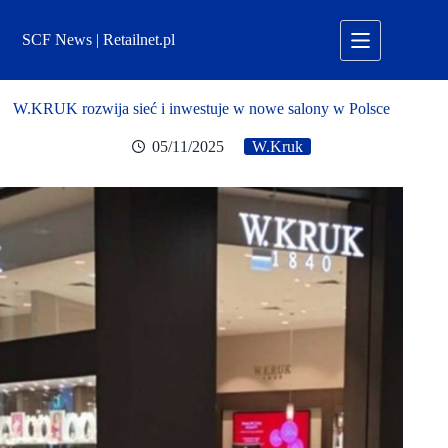
Przejdź
do
SCF News | Retailnet.pl
treści
W.KRUK rozwija sieć i inwestuje w nowe salony w Polsce
05/11/2025
W.Kruk