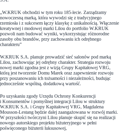
„W.KRUK obchodzi w tym roku 185-lecie. Zarządzamy
nowoczesną marką, która wywodzi się z tradycyjnego
rzemiosła i z sukcesem łączy klasykę z unikalnością. Włączenie
kreatywnej i modowej marki Lilou do portfolio W.KRUK
pozwoli nam budować wyniki, wykorzystując różnorodne
zasoby obu brandów, przy zachowaniu ich odrębnego
charakteru”
W.KRUK S.A. planuje prowadzić sieć salonów pod marką
Lilou, zachowując jej odrębny charakter. Strategia rozwoju
nowej marki zgodna jest z wizją Grupy Kapitałowej VRG,
którą jest tworzenie Domu Marek oraz zapewnienie rozwoju
przy poszanowaniu ich tożsamości i niezależności, budując
jednocześnie wspólną, dodatkową wartość.
Po uzyskaniu zgody Urzędu Ochrony Konkurencji
i Konsumentów i pomyślnej integracji Lilou w struktury
W.KRUK S.A. i Grupy Kapitałowej VRG, Magdalena
Mousson-Lestang będzie dalej zaangażowana w rozwój marki.
W przyszłości twórczyni Lilou planuje skupić się na realizacji
nowego autorskiego projektu biżuteryjnego w pełni
poświęconego biżuterii luksusowej,