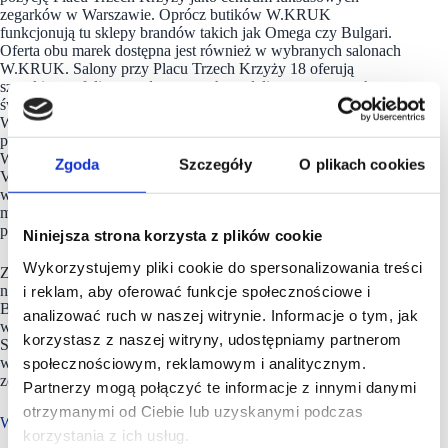
zegarków w Warszawie. Oprócz butików W.KRUK
funkcjonują tu sklepy brandów takich jak Omega czy Bulgari.
Oferta obu marek dostępna jest również w wybranych salonach
W.KRUK. Salony przy Placu Trzech Krzyży 18 oferują
szerokie portfolio ponadczasowych modeli renomowanych
światowych manufaktur zegarmistrzowskich.
W monobrandowym butiku IWC dostępne są najnowsze
premiery marki zaprezentowane podczas tegorocznych targów
Watches and Wonders, w tym model IWC Pilot’s Watch
Zgoda
Szczegóły
O plikach cookies
Venturer Vertical Drive, czyli jedna z najbardziej
wyczekiwanych nowości w portfolio manufaktury. Szczególne
miejsce zajmuje również kolekcja IWC Ingenieur, po raz
pierwszy oficjalnie dostępna w Polsce.
Niniejsza strona korzysta z plików cookie
Wykorzystujemy pliki cookie do spersonalizowania treści
Z kolei w przestrzeni W.KRUK klienci mogą odkryć
najnowsze propozycje marki TUDOR z linii Monarch, Black
i reklam, aby oferować funkcje społecznościowe i
Bay 54, Black Bay 58 oraz Black Bay 58 GMT, a także
analizować ruch w naszej witrynie. Informacje o tym, jak
wybrane modele Grand Seiko z kolekcji Evolution 9, Heritage,
korzystasz z naszej witryny, udostępniamy partnerom
Sport i Elegance, cenione za japońską precyzję, wyrafinowane
wzornictwo i nowoczesne podejście do sztuki
społecznościowym, reklamowym i analitycznym.
zegarmistrzowskiej.
Partnerzy mogą połączyć te informacje z innymi danymi
otrzymanymi od Ciebie lub uzyskanymi podczas
W.KRUK ma w portfolio ponad 200 salonów
korzystania z ich usług.