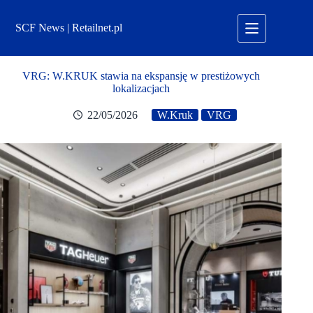
Przejdź
do
SCF News | Retailnet.pl
treści
VRG: W.KRUK stawia na ekspansję w prestiżowych
lokalizacjach
22/05/2026
W.Kruk
VRG