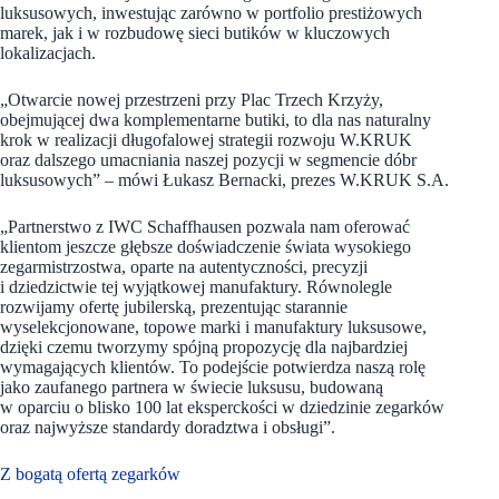
luksusowych, inwestując zarówno w portfolio prestiżowych
marek, jak i w rozbudowę sieci butików w kluczowych
lokalizacjach.
„Otwarcie nowej przestrzeni przy Plac Trzech Krzyży,
obejmującej dwa komplementarne butiki, to dla nas naturalny
krok w realizacji długofalowej strategii rozwoju W.KRUK
oraz dalszego umacniania naszej pozycji w segmencie dóbr
luksusowych” – mówi Łukasz Bernacki, prezes W.KRUK S.A.
„Partnerstwo z IWC Schaffhausen pozwala nam oferować
klientom jeszcze głębsze doświadczenie świata wysokiego
zegarmistrzostwa, oparte na autentyczności, precyzji
i dziedzictwie tej wyjątkowej manufaktury. Równolegle
rozwijamy ofertę jubilerską, prezentując starannie
wyselekcjonowane, topowe marki i manufaktury luksusowe,
dzięki czemu tworzymy spójną propozycję dla najbardziej
wymagających klientów. To podejście potwierdza naszą rolę
jako zaufanego partnera w świecie luksusu, budowaną
w oparciu o blisko 100 lat eksperckości w dziedzinie zegarków
oraz najwyższe standardy doradztwa i obsługi”.
Z bogatą ofertą zegarków