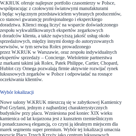
W.KRUK oferuje najlepsze portfolio czasomierzy w Polsce,
współpracując z czołowymi światowymi manufakturami
i będąc wyłącznym przedstawicielem wybranych producentów,
co stanowi gwarancję profesjonalnego i eksperckiego
doradztwa. Klienci mogą liczyć na wsparcie doświadczonego
zespołu wykwalifikowanych ekspertów zegarkowych
i doradców klienta, a także najwyższą jakość usług około
sprzedażowych, między innymi dostęp do autoryzowanych
serwisów, w tym serwisu Rolex prowadzonego
przez W.KRUK w Warszawie, oraz zespołu indywidualnych
ekspertów sprzedaży – Concierge. Wieloletnie partnerstwa
z markami takimi jak Rolex, Patek Philippe, Cartier, Chopard,
Hublot czy Omega pozwalają firmie aktywnie rozwijać rynek
luksusowych zegarków w Polsce i odpowiadać na rosnące
oczekiwania klientów.
Wybór lokalizacji
Nowe salony W.KRUK mieszczą się w zabytkowej Kamienicy
Pod Gryfami, jednym z najbardziej charakterystycznych
budynków przy placu. Wzniesiona pod koniec XIX wieku
kamienica od lat kojarzona jest z kunsztem rzemieślniczym
i ponadczasową elegancją, co czyni ją idealnym miejscem dla
marek segmentu super premium. Wybór tej lokalizacji umacnia
pozycję Placu Trzech Krzyży jako centrum luksusowych