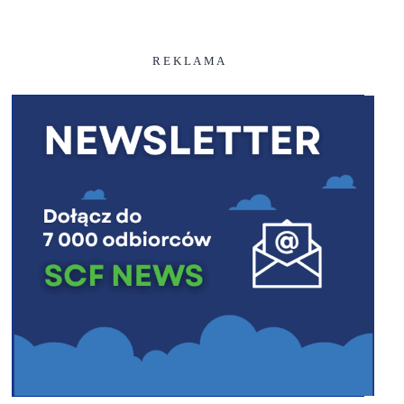
R E K L A M A