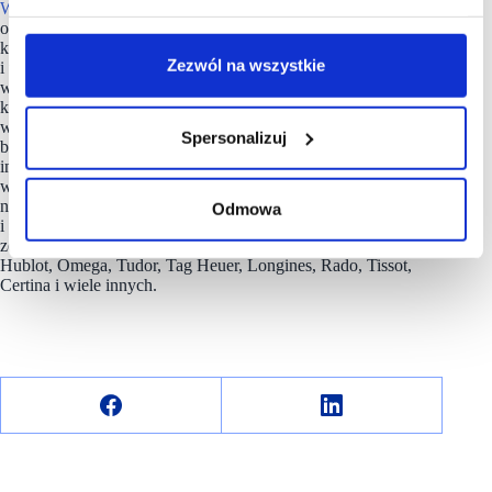
W.KRUK
to nie tylko biżuteria. To marzenie kobiet i mężczyzn
od 1840 roku. W.KRUK jest jedyną marką biżuteryjną,
która sprawia, że ludzie, którzy ją noszą, czują się wyjątkowi
Zezwól na wszystkie
i ważni dla siebie nawzajem. Jako nowoczesny jubiler,
wywodzący się z tradycyjnego rzemiosła, z sukcesem łączy
klasykę z unikalnością. W ponad 200 salonach firmowych
w Polsce i za granicą oferuje najwyższej jakości złotą i srebrną
Spersonalizuj
biżuterię, brylanty, kamienie szlachetne oraz autorskie kolekcje
inspirowane najnowszymi trendami.
W.KRUK
jest ekspertem
w dziedzinie zegarków. Ponad 185 lat tradycji oraz otwartość
na nowoczesne trendy czynią nas wiarygodnym
Odmowa
i profesjonalnym przedstawicielem światowych marek
zegarkowych: Rolex, Patek Philippe, Cartier, Chopard, Bulgari,
Hublot, Omega, Tudor, Tag Heuer, Longines, Rado, Tissot,
Certina i wiele innych.