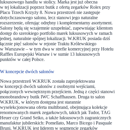
luksusowego handlu w stolicy. Marka jest już obecna
w tej lokalizacji poprzez butik z ofertą zegarków Rolex przy
Placu Trzech Krzyży 8. Nowa przestrzeń nie zastępuje
dotychczasowego salonu, lecz stanowi jego naturalne
rozszerzenie, oferując odrębny i komplementarny asortyment.
Salony będą się wzajemnie uzupełniać, zapewniając klientom
dostęp do szerokiego portfolio marek luksusowych w ramach
jednej, naturalnie spójnej lokalizacji. W.KRUK posiada dziś
łącznie pięć salonów w rejonie Traktu Królewskiego
w Warszawie – w tym dwa w strefie komercyjnej przy Hotelu
Raffles Europejski Warsaw i w sumie 13 luksusowych
punktów w całej Polsce.
W koncepcie dwóch salonów
Nowa przestrzeń W.KRUK została zaprojektowana
w koncepcji dwóch salonów z osobnymi wejściami,
połączonych wewnętrznym przejściem. Jedną z części stanowi
monobrandowy butik IWC Schaffhausen. Druga to salon
W.KRUK, w którym dostępna jest starannie
wyselekcjonowana oferta multibrand, obejmująca kolekcje
renomowanych marek zegarkowych, takich jak Tudor, TAG
Heuer czy Grand Seiko, a także luksusowych zagranicznych
manufaktur jubilerskich: Pomellato, Marco Bicego i Pasquale
Bruni. W.KRUK jest liderem w segmencie zegarków