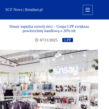
Przejdź
do
SCF News | Retailnet.pl
treści
Sinsay napędza rozwój sieci – Grupa LPP zwiększa
powierzchnię handlową o 26% rdr
07/11/2025
LPP