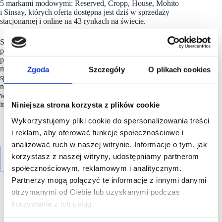
5 markami modowymi: Reserved, Cropp, House, Mohito
i Sinsay, których oferta dostępna jest dziś w sprzedaży
stacjonarnej i online na 43 rynkach na świecie.
Spółka posiada sieć blisko 3200 salonów o łącznej powierzchni
przekraczającej 2,6 mln m2 i każdego roku dystrybuuje
produkty na 3 kontynenty.
LPP
pełni też ważną rolę, tworząc
miejsca pracy dla ponad 54 tys. osób w biurach i strukturach
Zgoda
Szczegóły
O plikach cookies
sprzedaży w Polsce, krajach Europy, Azji i Afryki. Spółka jest
notowana na warszawskiej Giełdzie Papierów Wartościowych
w ramach indeksu WIG20 oraz należy do prestiżowego
indeksu MSCI Poland.
Niniejsza strona korzysta z plików cookie
Wykorzystujemy pliki cookie do spersonalizowania treści
i reklam, aby oferować funkcje społecznościowe i
analizować ruch w naszej witrynie. Informacje o tym, jak
korzystasz z naszej witryny, udostępniamy partnerom
społecznościowym, reklamowym i analitycznym.
Partnerzy mogą połączyć te informacje z innymi danymi
otrzymanymi od Ciebie lub uzyskanymi podczas
korzystania z ich usług.