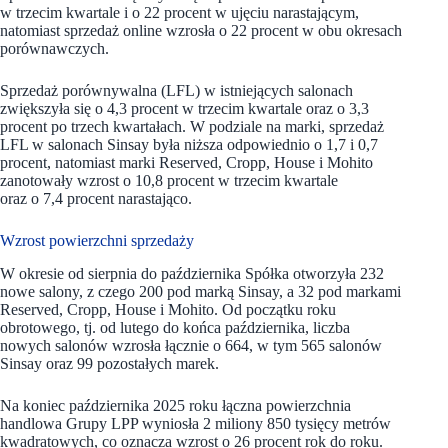
w trzecim kwartale i o 22 procent w ujęciu narastającym,
natomiast sprzedaż online wzrosła o 22 procent w obu okresach
porównawczych.
Sprzedaż porównywalna (LFL) w istniejących salonach
zwiększyła się o 4,3 procent w trzecim kwartale oraz o 3,3
procent po trzech kwartałach. W podziale na marki, sprzedaż
LFL w salonach Sinsay była niższa odpowiednio o 1,7 i 0,7
procent, natomiast marki Reserved, Cropp, House i Mohito
zanotowały wzrost o 10,8 procent w trzecim kwartale
oraz o 7,4 procent narastająco.
Wzrost powierzchni sprzedaży
W okresie od sierpnia do października Spółka otworzyła 232
nowe salony, z czego 200 pod marką Sinsay, a 32 pod markami
Reserved, Cropp, House i Mohito. Od początku roku
obrotowego, tj. od lutego do końca października, liczba
nowych salonów wzrosła łącznie o 664, w tym 565 salonów
Sinsay oraz 99 pozostałych marek.
Na koniec października 2025 roku łączna powierzchnia
handlowa Grupy LPP wyniosła 2 miliony 850 tysięcy metrów
kwadratowych, co oznacza wzrost o 26 procent rok do roku.