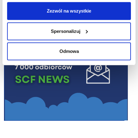
R E K L A M A
Zezwól na wszystkie
Spersonalizuj
Odmowa