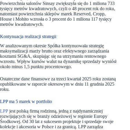
Powierzchnia salonów Sinsay zwiększyła się do 1 miliona 733
tysięcy metrów kwadratowych, czyli o 48 procent rok do roku,
natomiast powierzchnia sklepów marek Reserved, Cropp,
House i Mohito wzrosła o 3 procent do 1 miliona 117 tysięcy
metrów kwadratowych.
Kontynuacja realizacji strategii
W analizowanym okresie Spółka kontynuowała strategię
maksymalizacji marży brutto oraz efektywnego zarządzania
kosztami SG&A, skupiając się na utrzymaniu rentownego
wzrostu. Wpływ kursów walut na dynamikę sprzedaży wyniósł
około minus 1,5 punktu procentowego.
Ostateczne dane finansowe za trzeci kwartał 2025 roku zostaną
opublikowane w raporcie okresowym w dniu 11 grudnia 2025
roku.
LPP ma 5 marek w portfolio
LPP
jest polską firmą rodzinną, jedną z najdynamiczniej
rozwijających się w branży odzieżowej w regionie Europy
Środkowej. Od 30 lat z sukcesem projektuje i sprzedaje swoje
kolekcje i akcesoria w Polsce i za granicą. LPP zarządza