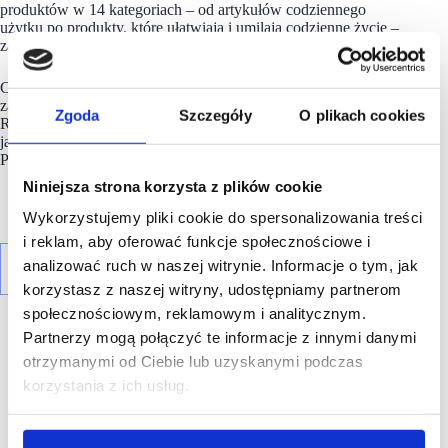
produktów w 14 kategoriach – od artykułów codziennego
użytku po produkty, które ułatwiają i umilają codzienne życie –
zawsze w najniższej cenie.
Co tydzień wprowadza 150 nowych produktów, aby oferta
zawsze była aktualna. Poprzez Program Zrównoważonego
Zgoda
Szczegóły
O plikach cookies
Rozwoju Action (ASP) nieustannie inwestuje w poprawę
jakości i zrównoważony rozwój w czterech obszarach: Ludzie,
Produkt, Planeta i Partnerstwo.
Niniejsza strona korzysta z plików cookie
Wykorzystujemy pliki cookie do spersonalizowania treści
i reklam, aby oferować funkcje społecznościowe i
analizować ruch w naszej witrynie. Informacje o tym, jak
korzystasz z naszej witryny, udostępniamy partnerom
społecznościowym, reklamowym i analitycznym.
Partnerzy mogą połączyć te informacje z innymi danymi
otrzymanymi od Ciebie lub uzyskanymi podczas
korzystania z ich usług.
R E K L A M A