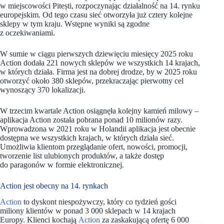
w miejscowości Pitești, rozpoczynając działalność na 14. rynku
europejskim. Od tego czasu sieć otworzyła już cztery kolejne
sklepy w tym kraju. Wstępne wyniki są zgodne
z oczekiwaniami.
W sumie w ciągu pierwszych dziewięciu miesięcy 2025 roku
Action dodała 221 nowych sklepów we wszystkich 14 krajach,
w których działa. Firma jest na dobrej drodze, by w 2025 roku
otworzyć około 380 sklepów, przekraczając pierwotny cel
wynoszący 370 lokalizacji.
W trzecim kwartale Action osiągnęła kolejny kamień milowy –
aplikacja Action została pobrana ponad 10 milionów razy.
Wprowadzona w 2021 roku w Holandii aplikacja jest obecnie
dostępna we wszystkich krajach, w których działa sieć.
Umożliwia klientom przeglądanie ofert, nowości, promocji,
tworzenie list ulubionych produktów, a także dostęp
do paragonów w formie elektronicznej.
Action jest obecny na 14. rynkach
Action
to dyskont niespożywczy, który co tydzień gości
miliony klientów w ponad 3 000 sklepach w 14 krajach
Europy. Klienci kochają
Action
za zaskakującą ofertę 6 000