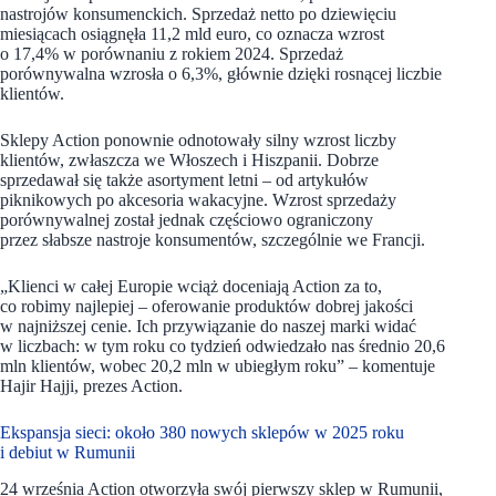
nastrojów konsumenckich. Sprzedaż netto po dziewięciu
miesiącach osiągnęła 11,2 mld euro, co oznacza wzrost
o 17,4% w porównaniu z rokiem 2024. Sprzedaż
porównywalna wzrosła o 6,3%, głównie dzięki rosnącej liczbie
klientów.
Sklepy Action ponownie odnotowały silny wzrost liczby
klientów, zwłaszcza we Włoszech i Hiszpanii. Dobrze
sprzedawał się także asortyment letni – od artykułów
piknikowych po akcesoria wakacyjne. Wzrost sprzedaży
porównywalnej został jednak częściowo ograniczony
przez słabsze nastroje konsumentów, szczególnie we Francji.
„Klienci w całej Europie wciąż doceniają Action za to,
co robimy najlepiej – oferowanie produktów dobrej jakości
w najniższej cenie. Ich przywiązanie do naszej marki widać
w liczbach: w tym roku co tydzień odwiedzało nas średnio 20,6
mln klientów, wobec 20,2 mln w ubiegłym roku” – komentuje
Hajir Hajji, prezes Action.
Ekspansja sieci: około 380 nowych sklepów w 2025 roku
i debiut w Rumunii
24 września Action otworzyła swój pierwszy sklep w Rumunii,