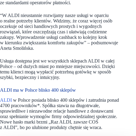
ze standardami operatorów płatności.
“W ALDI nieustannie rozwijamy nasze usługi w oparciu
o realne potrzeby klientów. Widzimy, że coraz więcej osób
oczekuje od sieci handlowych prostych i wygodnych
rozwiązań, które oszczędzają czas i ułatwiają codzienne
zakupy. Wprowadzenie usługi cashback to kolejny krok
w kierunku zwiększania komfortu zakupów” – podsumowuje
Aneta Smolińska.
Usługa dostępna jest we wszystkich sklepach ALDI w całej
Polsce – od dużych miast po mniejsze miejscowości. Dzięki
temu klienci mogą wypłacić potrzebną gotówkę w sposób
szybki, bezpieczny i intuicyjny.
ALDI ma w Polsce blisko 400 sklepów
ALDI
w Polsce posiada blisko 400 sklepów i zatrudnia ponad
4700 pracowników*. Spółka stawia na długotrwałe,
sprawiedliwe i niezawodne relacje handlowe z dostawcami
oraz spełnianie wymogów firmy odpowiedzialnej społecznie.
Nowe hasło marki brzmi „Raz ALDI, zawsze COŚ
z ALDI”, bo po ulubione produkty chętnie się wraca.