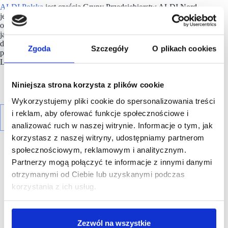
ALDI Polska
jest częścią Grupy Przedsiębiorstw ALDI Nord –
jednego z wiodących międzynarodowych detalistów. Spółka
oferuje klientom w dziewięciu krajach europejskich wysokiej
jakości produkty w najniższej możliwej cenie. Kluczem
do sukcesu Grupy ALDI Nord jest zespół ponad 86 000
Zgoda
Szczegóły
O plikach cookies
pracowników zatrudnionych w Belgii, Francji, Niemczech,
Luksemburgu, Niderlandach, Polsce, Portugalii i Hiszpanii.
Niniejsza strona korzysta z plików cookie
Wykorzystujemy pliki cookie do spersonalizowania treści
i reklam, aby oferować funkcje społecznościowe i
analizować ruch w naszej witrynie. Informacje o tym, jak
korzystasz z naszej witryny, udostępniamy partnerom
społecznościowym, reklamowym i analitycznym.
Partnerzy mogą połączyć te informacje z innymi danymi
otrzymanymi od Ciebie lub uzyskanymi podczas
korzystania z ich usług.
R E K L A M A
Zezwól na wszystkie