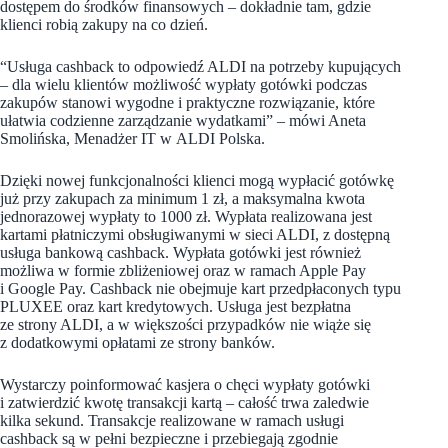
dostępem do środków finansowych – dokładnie tam, gdzie
klienci robią zakupy na co dzień.
“Usługa cashback to odpowiedź ALDI na potrzeby kupujących
– dla wielu klientów możliwość wypłaty gotówki podczas
zakupów stanowi wygodne i praktyczne rozwiązanie, które
ułatwia codzienne zarządzanie wydatkami” – mówi Aneta
Smolińska, Menadżer IT w ALDI Polska.
Dzięki nowej funkcjonalności klienci mogą wypłacić gotówkę
już przy zakupach za minimum 1 zł, a maksymalna kwota
jednorazowej wypłaty to 1000 zł. Wypłata realizowana jest
kartami płatniczymi obsługiwanymi w sieci ALDI, z dostępną
usługa bankową cashback. Wypłata gotówki jest również
możliwa w formie zbliżeniowej oraz w ramach Apple Pay
i Google Pay. Cashback nie obejmuje kart przedpłaconych typu
PLUXEE oraz kart kredytowych. Usługa jest bezpłatna
ze strony ALDI, a w większości przypadków nie wiąże się
z dodatkowymi opłatami ze strony banków.
Wystarczy poinformować kasjera o chęci wypłaty gotówki
i zatwierdzić kwotę transakcji kartą – całość trwa zaledwie
kilka sekund. Transakcje realizowane w ramach usługi
cashback są w pełni bezpieczne i przebiegają zgodnie