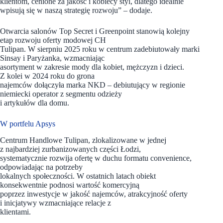
klientom, cenione za jakość i kobiecy styl, dlatego idealnie
wpisują się w naszą strategię rozwoju” – dodaje.
Otwarcia salonów Top Secret i Greenpoint stanowią kolejny
etap rozwoju oferty modowej CH
Tulipan. W sierpniu 2025 roku w centrum zadebiutowały marki
Sinsay i Paryżanka, wzmacniając
asortyment w zakresie mody dla kobiet, mężczyzn i dzieci.
Z kolei w 2024 roku do grona
najemców dołączyła marka NKD – debiutujący w regionie
niemiecki operator z segmentu odzieży
i artykułów dla domu.
W portfelu Apsys
Centrum Handlowe Tulipan, zlokalizowane w jednej
z najbardziej zurbanizowanych części Łodzi,
systematycznie rozwija ofertę w duchu formatu convenience,
odpowiadając na potrzeby
lokalnych społeczności. W ostatnich latach obiekt
konsekwentnie podnosi wartość komercyjną
poprzez inwestycje w jakość najemców, atrakcyjność oferty
i inicjatywy wzmacniające relacje z
klientami.