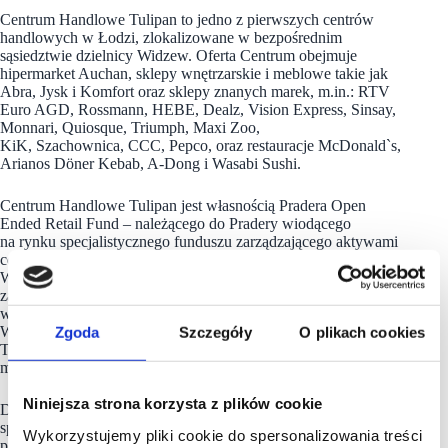
Centrum Handlowe Tulipan to jedno z pierwszych centrów
handlowych w Łodzi, zlokalizowane w bezpośrednim
sąsiedztwie dzielnicy Widzew. Oferta Centrum obejmuje
hipermarket Auchan, sklepy wnętrzarskie i meblowe takie jak
Abra, Jysk i Komfort oraz sklepy znanych marek, m.in.: RTV
Euro AGD, Rossmann, HEBE, Dealz, Vision Express, Sinsay,
Monnari, Quiosque, Triumph, Maxi Zoo,
KiK, Szachownica, CCC, Pepco, oraz restauracje McDonald`s,
Arianos Döner Kebab, A-Dong i Wasabi Sushi.
Centrum Handlowe Tulipan jest własnością Pradera Open
Ended Retail Fund – należącego do Pradery wiodącego
na rynku specjalistycznego funduszu zarządzającego aktywami
centrów handlowych i parków handlowych w całej Europie,
Wielkiej Brytanii i na Bliskim Wschodzie. Pradera została
założona w 2000 r. i posiada portfel o wartości 3,4 mld euro
w Wielkiej Brytanii, Hiszpanii,
Włoszech, Niemczech, Polsce, Francji, Czechach, Grecji,
Zgoda
Szczegóły
O plikach cookies
Turcji i od niedawna w Abu Zabi, o łącznej powierzchni 1,6
mln metrów kwadratowych GLA i ponad 2 500 sklepów.
Niniejsza strona korzysta z plików cookie
Drugim właścicielem
Centrum Handlowego Tulipan
jest czeska
spółka Star Capital Finance – ekspert w zakresie finansowania
Wykorzystujemy pliki cookie do spersonalizowania treści
przedsiębiorstw i doradztwa na rynku nieruchomości