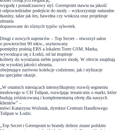
kobiet ceniących elegancję,
wygodę i ponadczasowy styl. Greenpoint stawia na jakość
i odpowiedzialne podejście do mody – wykorzystuje naturalne
tkaniny, takie jak len, bawełna czy wiskoza oraz projektuje
ubrania
dopasowane do różnych typów sylwetek.
Drugi z nowych najemców – Top Secret – otworzył salon
o powierzchni 90 mkw., usytuowany
pomiędzy pralnią EBS a lokalem Torre GSM. Marka,
wywodząca się z Łodzi, od lat inspiruje
kobiety do wyrażania siebie poprzez modę. W ofercie znajdują
się wysokiej jakości ubrania,
obejmujące zarówno kolekcje codzienne, jak i stylizacje
na specjalne okazje.
„W ostatnich miesiącach intensyfikujemy rozwój segmentu
modowego w CH Tulipan, rozwijając tenant-mix o marki, które
budują zróżnicowaną i komplementarną ofertę dla naszych
klientów” –
mówi Katarzyna Woźniak, dyrektor Centrum Handlowego
Tulipan w Łodzi.
„Top Secret i Greenpoint to brandy dobrze znane polskim