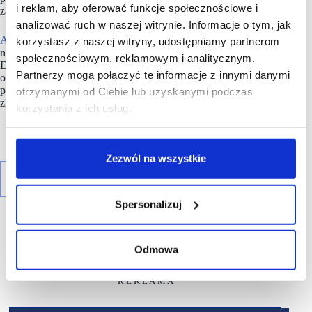
i reklam, aby oferować funkcje społecznościowe i
zarządzająca portfolio 12 obiektów o wartości 655 mln EUR.
analizować ruch w naszej witrynie. Informacje o tym, jak
APSYS
jest jednym z wiodących operatorów branży
korzystasz z naszej witryny, udostępniamy partnerom
nieruchomości komercyjnych w Polsce i we Francji.
społecznościowym, reklamowym i analitycznym.
Do największych inwestycji firmy należą Manufaktura w Łodzi
Partnerzy mogą połączyć te informacje z innymi danymi
oraz Posnania w Poznaniu. APSYS Polska zarządza obecnie
ponad 700 000 mkw. GLA w 15 obiektach handlowych
otrzymanymi od Ciebie lub uzyskanymi podczas
zlokalizowanych w 12 największych miastach w Polsce.
korzystania z ich usług.
Zezwól na wszystkie
Spersonalizuj
Odmowa
R E K L A M A