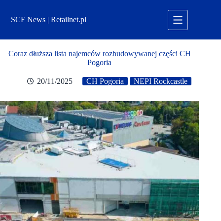
Przejdź
do
SCF News | Retailnet.pl
treści
Coraz dłuższa lista najemców rozbudowywanej części CH
Pogoria
20/11/2025
CH Pogoria
NEPI Rockcastle