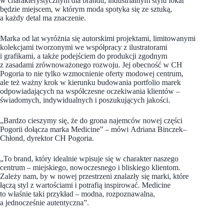
w charakterystycznym dla brandu, industrialnym stylu lokal
będzie miejscem, w którym moda spotyka się ze sztuką,
a każdy detal ma znaczenie.
Marka od lat wyróżnia się autorskimi projektami, limitowanymi
kolekcjami tworzonymi we współpracy z ilustratorami
i grafikami, a także podejściem do produkcji zgodnym
z zasadami zrównoważonego rozwoju. Jej obecność w CH
Pogoria to nie tylko wzmocnienie oferty modowej centrum,
ale też ważny krok w kierunku budowania portfolio marek
odpowiadających na współczesne oczekiwania klientów –
świadomych, indywidualnych i poszukujących jakości.
„Bardzo cieszymy się, że do grona najemców nowej części
Pogorii dołącza marka Medicine” – mówi Adriana Binczek–
Chłond, dyrektor CH Pogoria.
„To brand, który idealnie wpisuje się w charakter naszego
centrum – miejskiego, nowoczesnego i bliskiego klientom.
Zależy nam, by w nowej przestrzeni znalazły się marki, które
łączą styl z wartościami i potrafią inspirować. Medicine
to właśnie taki przykład – modna, rozpoznawalna,
a jednocześnie autentyczna”.