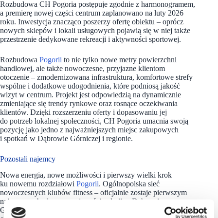
Rozbudowa CH Pogoria postępuje zgodnie z harmonogramem,
a premierę nowej części centrum zaplanowano na luty 2026
roku. Inwestycja znacząco poszerzy ofertę obiektu – oprócz
nowych sklepów i lokali usługowych pojawią się w niej także
przestrzenie dedykowane rekreacji i aktywności sportowej.
Rozbudowa
Pogorii
to nie tylko nowe metry powierzchni
handlowej, ale także nowoczesne, przyjazne klientom
otoczenie – zmodernizowana infrastruktura, komfortowe strefy
wspólne i dodatkowe udogodnienia, które podniosą jakość
wizyt w centrum. Projekt jest odpowiedzią na dynamicznie
zmieniające się trendy rynkowe oraz rosnące oczekiwania
klientów. Dzięki rozszerzeniu oferty i dopasowaniu jej
do potrzeb lokalnej społeczności, CH Pogoria umacnia swoją
pozycję jako jedno z najważniejszych miejsc zakupowych
i spotkań w Dąbrowie Górniczej i regionie.
Pozostali najemcy
Nowa energia, nowe możliwości i pierwszy wielki krok
ku nowemu rozdziałowi
Pogorii
. Ogólnopolska sieć
nowoczesnych klubów fitness – oficjalnie zostaje pierwszym
najemcą rozbudowywanej części galerii w Dąbrowie
Górniczej. Już wkrótce na powierzchni 1920 mkw. powstanie