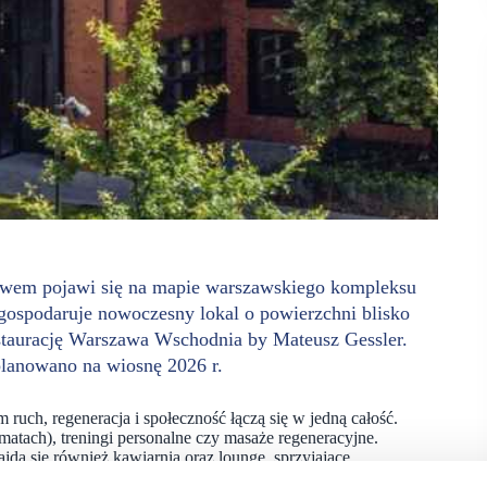
awem pojawi się na mapie warszawskiego kompleksu
ospodaruje nowoczesny lokal o powierzchni blisko
taurację Warszawa Wschodnia by Mateusz Gessler.
anowano na wiosnę 2026 r.
ch, regeneracja i społeczność łączą się w jedną całość.
 matach), treningi personalne czy masaże regeneracyjne.
dą się również kawiarnia oraz lounge, sprzyjające