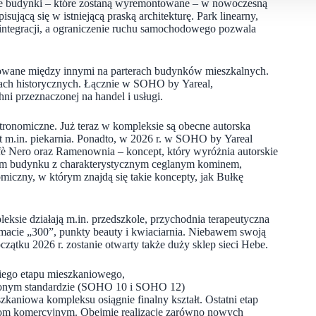
 budynki – które zostaną wyremontowane – w nowoczesną
sującą się w istniejącą praską architekturę. Park linearny,
ją integracji, a ograniczenie ruchu samochodowego pozwala
owane między innymi na parterach budynków mieszkalnych.
ach historycznych. Łącznie w SOHO by Yareal,
i przeznaczonej na handel i usługi.
tronomiczne. Już teraz w kompleksie są obecne autorska
t m.in. piekarnia. Ponadto, w 2026 r. w SOHO by Yareal
è Nero oraz Ramenownia – koncept, który wyróżnia autorskie
znym budynku z charakterystycznym ceglanym kominem,
omiczny, w którym znajdą się takie koncepty, jak Bułkę
ksie działają m.in. przedszkole, przychodnia terapeutyczna
macie „300”, punkty beauty i kwiaciarnia. Niebawem swoją
tku 2026 r. zostanie otwarty także duży sklep sieci Hebe.
iego etapu mieszkaniowego,
zonym standardzie (SOHO 10 i SOHO 12)
aniowa kompleksu osiągnie finalny kształt. Ostatni etap
iom komercyjnym. Obejmie realizację zarówno nowych