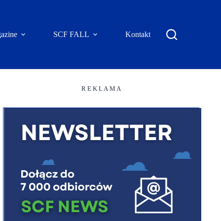
azine
SCF FALL
Kontakt
R E K L A M A