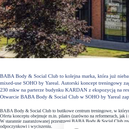
BABA Body & Social Club to kolejna marka, która już nieb
mixed-use SOHO by Yareal. Autorski koncept treningowy zag
230 mkw na parterze budynku KARDAN z ekspozycją na res
Otwarcie BABA Body & Social Club w SOHO by Yareal zapl
BABA Body & Social Club to butikowe centrum treningowe, w którym ru
Oferta konceptu obejmuje m.in. pilates (zarówno na reformerach, jak i
W starannie zaaranżowanej przestrzeni BABA Body & Social Club znaj
odpoczynkowi i wyciszeniu.