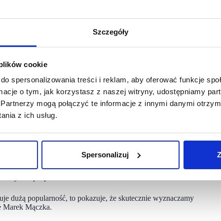
zego miasta z wysokimi oczekiwaniami mieszkańców wobec
gę na wygodę, przejrzystość oferty i dobre ceny. Dlatego
stała się naturalną częścią tego krajobrazu, miejscem
Szczegóły
zeni, w której każdy klient może znaleźć coś dla siebie
uzupełni dotychczasową lokalną ofertę dla mieszkańców Nysy”
 plików cookie
ścią Nysy jeszcze zanim otworzyła swój pierwszy sklep
do spersonalizowania treści i reklam, aby oferować funkcje sp
al Nysa, polską męską drużyną siatkarską, dwukrotnym
ormacje o tym, jak korzystasz z naszej witryny, udostępniamy p
Partnerzy mogą połączyć te informacje z innymi danymi otrzym
pisuje się w filozofię naszej marki. Chcemy być blisko ludzi
nia z ich usług.
łowiek, tu kupuje”. Jesteśmy dumni, że możemy wspierać rozwój
uowana” — komentuje Marek Mączka.
Spersonalizuj
Z
i kochają. Jest tu jasne, ciepłe oświetlenie, szerokie alejki
dukty bez pośpiechu i stresu.
kuje dużą popularność, to pokazuje, że skutecznie wyznaczamy
je Marek Mączka.