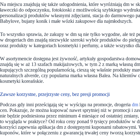
Na miejscu znajdują się także udogodnienia, które wyróżniają dm w skal
ławeczki do odpoczynku, fotokioski z możliwością szybkiego wydruk
personalizacji produktów własnymi zdjęciami, stacja do darmowego p
Babylove, bujany konik i małe wózki zakupowe dla najmłodszych.
To wszystko sprawia, że zakupy w dm są nie tylko wygodne, ale też 
w drogeriach dm znajdą niezwykle szeroki wybór produktów do pielęgna
oraz produkty w kategoriach kosmetyki i perfumy, a także wszystko dla
W asortymencie dostępna jest żywność, artykuły gospodarstwa domow
znajdą się w aż 13 szafach makijażowych, w tym 2 z marką własną dm o
kupujących szczególną popularnością, cieszą się właśnie produkty m
naturalnych alverde, czy popularna marka własna Balea. Na klientów c
kosmetyki koreańskie.
Zawsze korzystne, przejrzyste ceny, bez presji promocji
Podczas gdy inni prześcigają się w wyścigu na promocje, drogeria
dm
cen. Pokazuje, że można kupować nawet sprytniej niż w promocji i za
nie będzie podniesiona przez minimum 4 miesiące od ostatniej zmiany,
to wygląda w praktyce? Od roku ceny ponad 9 tysięcy produktów w dm
korzyści zapewnia aplikacja dm z dostępnymi kuponami rabatowymi. W 
kuponów, które w połączeniu z gwarancją trwałej ceny tworzą korzyst