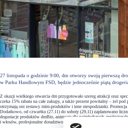
27 listopada o godzinie 9:00, dm otworzy swoją pierwszą dr
w Parku Handlowym FSD, będzie jednocześnie piątą droger
Z okazji wielkiego otwarcia dm przygotowało szereg atrakcji oraz spe
czeka 15% rabatu na całe zakupy, a także prezent powitalny – żel po
otrzymają oni zestawy mini-produktów i inne niespodzianki. Promocj
Dodatkowo, od czwartku (27.11) do soboty (29.11) zaplanowano liczne
degustacje produktów dmBio, animacje dla najmłodszych, profesjonal
i włosów, profesjonalne doradztwo w zakresie przygotowywania make-