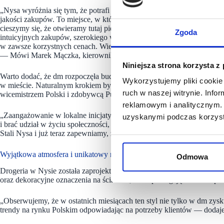
„Nysa wyróżnia się tym, że potrafi łączyć codzienny spokój mniejs
jakości zakupów. To miejsce, w którym klienci naprawdę zwracają uwa
cieszymy się, że otwieramy tutaj pierwszą drogerię dm. Chcemy, by dm 
Zgoda
intuicyjnych zakupów, szerokiego wyboru produktów i spokojnej przestr
w zawsze korzystnych cenach. Wierzę, że nasza obecność doskonale 
— Mówi Marek Mączka, kierownik regionalny dm.
Niniejsza strona korzysta z
Warto dodać, że dm rozpoczęła budowanie relacji z lokalną społeczno
Wykorzystujemy pliki cookie 
w mieście. Naturalnym krokiem było podjęcie współpracy z klubem St
ruch w naszej witrynie. Inf
wicemistrzem Polski i zdobywcą Pucharu Polski.
reklamowym i analitycznym. 
„Zaangażowanie w lokalne inicjatywy, w tym także sportowe idealnie w
uzyskanymi podczas korzysta
i brać udział w życiu społeczności, zgodnie z hasłem „tu liczy się cz
Stali Nysa i już teraz zapewniamy, że ta współpraca będzie kontyn
Wyjątkowa atmosfera i unikatowy na polskim rynku wystrój wnętrz
Odmowa
Drogeria w Nysie została zaprojektowana w stylu, który klienci dm znają 
oraz dekoracyjne oznaczenia na ścianach, które pomagają odnaleźć pro
„Obserwujemy, że w ostatnich miesiącach ten styl nie tylko w dm zys
trendy na rynku Polskim odpowiadając na potrzeby klientów — doda