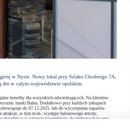
ogerię w Nysie. Nowy lokal przy Szlaku Chrobrego 7A,
ią dm w całym województwie opolskim.
cjalne benefity dla wszystkich odwiedzających. Na klientów
d prysznic marki Balea. Dodatkowo przy każdych zakupach
a obowiązuje do 07.12.2025. lub do wyczerpania zapasów.
 atrakcje, w tym m.in.: występy balonowego artysty,
ne doradztwo w zakresie kosmetyków do pielęgnacji twarzy
up, oraz wiele innych niespodzianek.