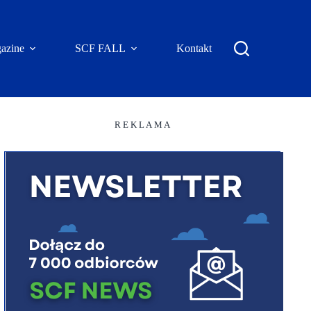
azine
SCF FALL
Kontakt
R E K L A M A