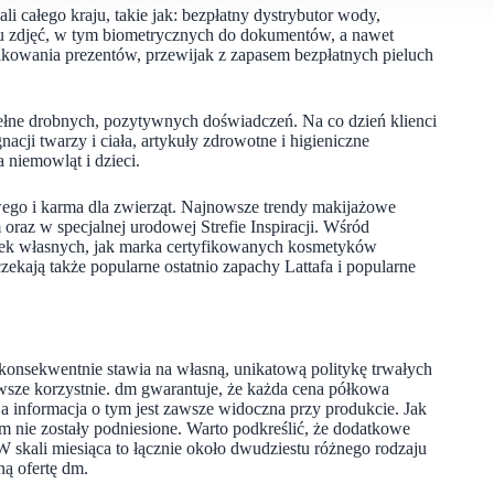
i całego kraju, takie jak: bezpłatny dystrybutor wody,
u zdjęć, w tym biometrycznych do dokumentów, a nawet
akowania prezentów, przewijak z zapasem bezpłatnych pieluch
pełne drobnych, pozytywnych doświadczeń. Na co dzień klienci
cji twarzy i ciała, artykuły zdrowotne i higieniczne
 niemowląt i dzieci.
ego i karma dla zwierząt. Najnowsze trendy makijażowe
raz w specjalnej urodowej Strefie Inspiracji. Wśród
arek własnych, jak marka certyfikowanych kosmetyków
zekają także popularne ostatnio zapachy Lattafa i popularne
konsekwentnie stawia na własną, unikatową politykę trwałych
wsze korzystnie. dm gwarantuje, że każda cena półkowa
 a informacja o tym jest zawsze widoczna przy produkcie. Jak
 nie zostały podniesione. Warto podkreślić, że dodatkowe
skali miesiąca to łącznie około dwudziestu różnego rodzaju
ną ofertę dm.