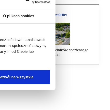
Bezpłatny Newsletter
O plikach cookies
ołecznościowe i analizować
artnerom społecznościowym,
Dołącz do ponad 7000 czytelników codziennego
anymi od Ciebie lub
newslettera!
ezwól na wszystkie