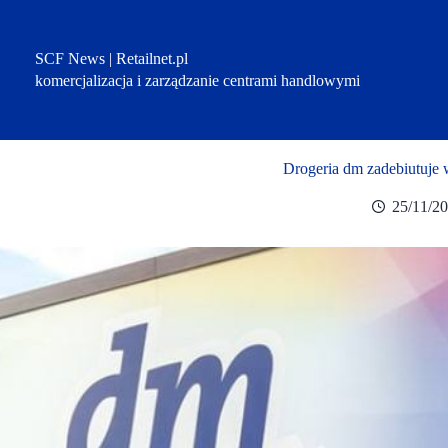
Przejdź
do
treści
SCF News | Retailnet.pl
komercjalizacja i zarządzanie centrami handlowymi
Drogeria dm zadebiutuje 
25/11/2