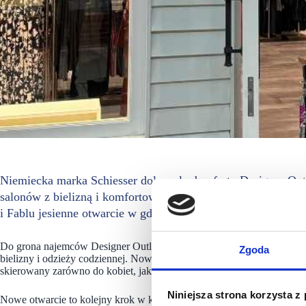
Niemiecka marka Schiesser dołączyła do oferty Designer O
salonów z bielizną i komfortową codzienną odzieżą domową.
i Fablu jesienne otwarcie w gdańskim outlecie. Marka zajęł
Do grona najemców Designer Outlet Gdańsk dołączyła znana na całym ś
Zgoda
bielizny i odzieży codziennej. Nowy salon doskonale uzupełnia ofertę 
skierowany zarówno do kobiet, jak i mężczyzn, miłośników klasyczne
Niniejsza strona korzysta z
Nowe otwarcie to kolejny krok w konsekwentnym rozwoju oferty Desi