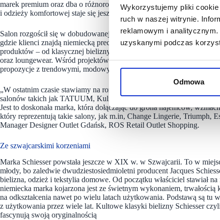
marek premium oraz dba o różnorodność propozycji dla klientów. Dzięk
Wykorzystujemy pliki cookie 
i odzieży komfortowej staje się jeszcze bardziej kompletna i odpowia
ruch w naszej witrynie. Inf
reklamowym i analitycznym. 
Salon rozgościł się w dobudowanej w zeszłym roku części restauracyjn
gdzie klienci znajdą niemiecką precyzję, dbałość o detale oraz najwyż
uzyskanymi podczas korzysta
produktów – od klasycznej bielizny damskiej i męskiej, przez wygodn
oraz loungewear. Wśród projektów marki można znaleźć zarówno pona
propozycje z trendowymi, modowymi akcentami.
Odmowa
„W ostatnim czasie stawiamy na rozwój oferty dla kobiet, ale nie p
salonów takich jak TATUUM, Kulig czy konceptu Fablu, zapraszamy do
Jest to doskonała marka, która dołączając do grona najemców, wzmac
który reprezentują takie salony, jak m.in, Change Lingerie, Triumph, 
Manager Designer Outlet Gdańsk, ROS Retail Outlet Shopping.
Ze szwajcarskimi korzeniami
Marka Schiesser powstała jeszcze w XIX w. w Szwajcarii. To w miej
młody, bo zaledwie dwudziestosiedmioletni producent Jacques Schiesse
bielizna, odzież i tekstylia domowe. Od początku właściciel stawiał n
niemiecka marka kojarzona jest ze świetnym wykonaniem, trwałością 
na odkształcenia nawet po wielu latach użytkowania. Podstawą są tu w
z użytkowania przez wiele lat. Kultowe klasyki bielizny Schiesser czyl
fascynują swoją oryginalnością