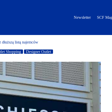
Newsletter
SCF Mag
z dłuższą listą najemców
tlet Shopping
Designer Outlet