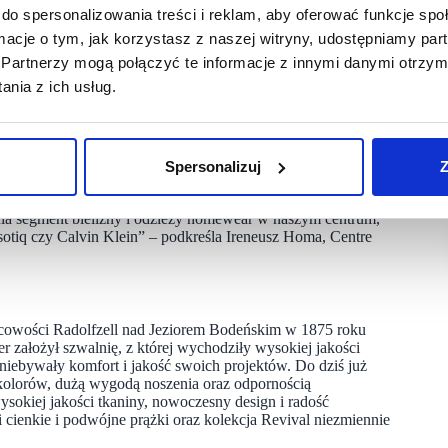
i obecności Schiesser, oferta centrum w zakresie bielizny
do spersonalizowania treści i reklam, aby oferować funkcje sp
da na potrzeby współczesnych rodzin.
ormacje o tym, jak korzystasz z naszej witryny, udostępniamy p
Partnerzy mogą połączyć te informacje z innymi danymi otrzym
o-handlowej i zajął lokal o powierzchni bez mała 162 mkw.,
szej jakości materiały. Na kupujących czeka szeroki wybór
nia z ich usług.
e piżamy i odzież homewear, po kolekcje sportowe
dczasowe, minimalistyczne modele, jak i nowoczesne
Spersonalizuj
Z
omijamy potrzeb panów. Po niedawnych otwarciach nowych
 odwiedzenia sklepu z bielizną i odzieżą domową Schiesser.
nia segment bielizny i odzieży homewear w naszym centrum,
Esotiq czy Calvin Klein” – podkreśla Ireneusz Homa, Centre
scowości Radolfzell nad Jeziorem Bodeńskim w 1875 roku
r założył szwalnię, z której wychodziły wysokiej jakości
a niebywały komfort i jakość swoich projektów. Do dziś już
kolorów, dużą wygodą noszenia oraz odpornością
ysokiej jakości tkaniny, nowoczesny design i radość
i cienkie i podwójne prążki oraz kolekcja Revival niezmiennie