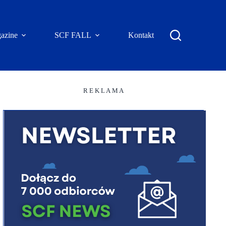
azine
SCF FALL
Kontakt
R E K L A M A