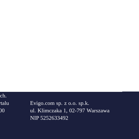
ch.
talu
Evigo.com sp. z o.o. sp.k.
00
ul. Klimczaka 1, 02-797 Warszawa
NIP 5252633492