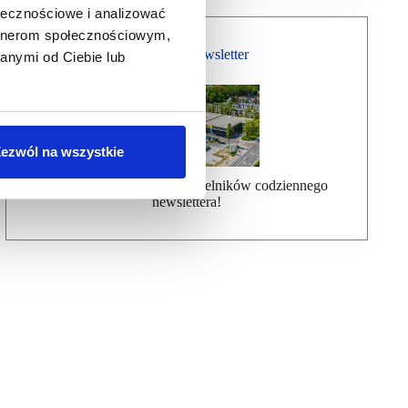
ołecznościowe i analizować
artnerom społecznościowym,
Bezpłatny Newsletter
anymi od Ciebie lub
ezwól na wszystkie
Dołącz do ponad 7000 czytelników codziennego
newslettera!