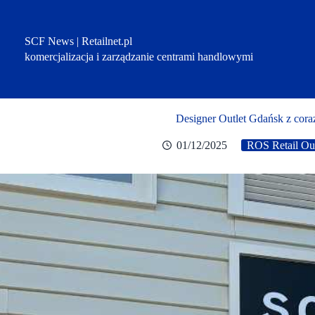
Przejdź
do
treści
SCF News | Retailnet.pl
komercjalizacja i zarządzanie centrami handlowymi
Designer Outlet Gdańsk z cora
01/12/2025
ROS Retail Ou