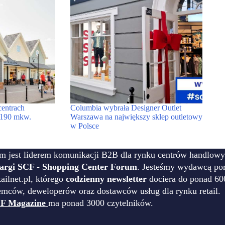
centrach
Columbia wybrała Designer Outlet
 1190 mkw.
Warszawa na największy sklep outletowy
w Polsce
m jest liderem komunikacji B2B dla rynku centrów handlowy
targi SCF - Shopping Center Forum
. Jesteśmy wydawcą por
ilnet.pl, którego
codzienny newsletter
dociera do ponad 60
emców, deweloperów oraz dostawców usług dla rynku retail.
F Magazine
ma ponad 3000 czytelników.