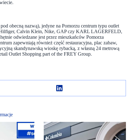
wiecie.
7 pod obecną nazwą), jedyne na Pomorzu centrum typu outlet
y Hilfiger, Calvin Klein, Nike, GAP czy KARL LAGERFELD,
Chętnie odwiedzane jest przez mieszkańców Pomorza
ntrum zapewniają również część restauracyjna, plac zabaw,
radycyjną skandynawską wioskę rybacką, z własną 24 metrową
tail Outlet Shopping part of the FREY Group.
rmacje