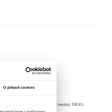
ner Outlet
O plikach cookies
poszukujących wysokiej jakości mody męskiej. DIGEL
 150 mkw.
ołecznościowe i analizować