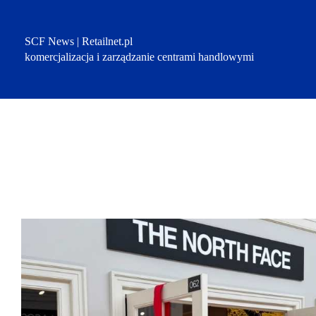
Przejdź
do
treści
SCF News | Retailnet.pl
komercjalizacja i zarządzanie centrami handlowymi