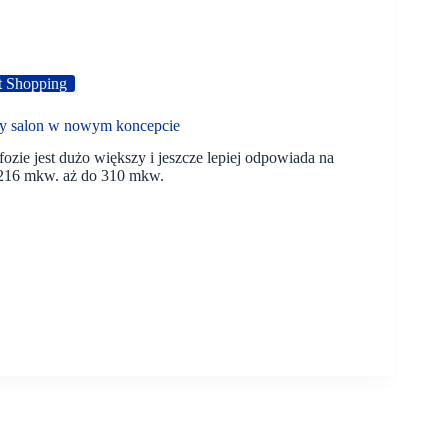
t Shopping
ny salon w nowym koncepcie
zie jest dużo większy i jeszcze lepiej odpowiada na
z 216 mkw. aż do 310 mkw.