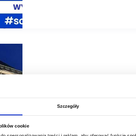
11/06/2026
ROS Retail Outlet Shopping
Desig
Szczegóły
DIGEL w nowej odsłonie w Designer Outlet Sosnowiec
 plików cookie
Designer Outlet Sosnowiec poszerza ofertę dla klientów 
otworzył większy i zmodernizowany salon o powierzchni
do spersonalizowania treści i reklam, aby oferować funkcje sp