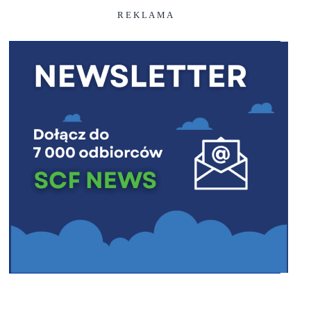
R E K L A M A