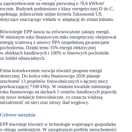
a zapotrzebowanie na energię pierwotną o 78,6 kWh/m²
rocznie. Budynek podniesiono z klasy energetycznej D do C,
spełniając jednocześnie unijne kryteria Taksonomii UE
dotyczące znaczącego wkładu w adaptację do zmian klimatu.
Równolegle EPP stawia na zrównoważone zakupy energii.
W minionym roku finansowym miks energetyczny obejmował
energię wiatrową z umowy PPA uzupełnioną gwarancjami
pochodzenia. Dzięki temu 35% energii elektrycznej
w obiektach handlowych i 100% w biurowych pochodziło
ze źródeł odnawialnych.
Firma konsekwentnie rozwija również program energii
słonecznej. Do końca roku finansowego 2026 planuje
uruchomić 13 projektów fotowoltaicznych o łącznej mocy
przekraczającej 7100 kWp. W ostatnim kwartale minionego
roku finansowego na dachach 5 centrów handlowych pojawiły
się nowe instalacje fotowoltaiczne, co oznacza większą
niezależność od sieci oraz niższy ślad węglowy.
Cyfrowe narzędzia
EPP inwestuje również w technologie wspierające gospodarkę
o obiegu zamkniętym. W zarządzanym portfelu nieruchomości