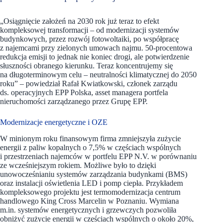
„Osiągnięcie założeń na 2030 rok już teraz to efekt
kompleksowej transformacji – od modernizacji systemów
budynkowych, przez rozwój fotowoltaiki, po współpracę
z najemcami przy zielonych umowach najmu. 50-procentowa
redukcja emisji to jednak nie koniec drogi, ale potwierdzenie
słuszności obranego kierunku. Teraz koncentrujemy się
na długoterminowym celu – neutralności klimatycznej do 2050
roku” – powiedział Rafał Kwiatkowski, członek zarządu
ds. operacyjnych EPP Polska, asset managera portfela
nieruchomości zarządzanego przez Grupę EPP.
Modernizacje energetyczne i OZE
W minionym roku finansowym firma zmniejszyła zużycie
energii z paliw kopalnych
o 7,5% w częściach wspólnych
i przestrzeniach najemców w portfelu EPP N.V. w porównaniu
ze wcześniejszym rokiem. Możliwe było to dzięki
unowocześnianiu systemów zarządzania budynkami (BMS)
oraz instalacji oświetlenia LED i pomp ciepła. Przykładem
kompleksowego projektu jest termomodernizacja centrum
handlowego King Cross Marcelin w Poznaniu. Wymiana
m.in. systemów energetycznych i grzewczych pozwoliła
obniżyć zużycie energii w częściach wspólnych o około 20%,