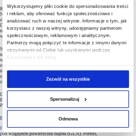
Wykorzystujemy pliki cookie do spersonalizowania treści
Raport prezentuje dane w formie skonsolidowanej dla EPP
i reklam, aby oferować funkcje społecznościowe i
N.V. oraz wszystkich jej spółek zależnych, spójnie
z wymogami konsolidacji wg dyrektywy CSRD (2022/2464).
analizować ruch w naszej witrynie. Informacje o tym, jak
Dodatkowo uwzględnione w nim zostały także informacje
korzystasz z naszej witryny, udostępniamy partnerom
nt. realizacji strategii przyjętej w 2021 roku, która obejmuje
społecznościowym, reklamowym i analitycznym.
wszystkie nieruchomości zarządzane przez EPP.
Partnerzy mogą połączyć te informacje z innymi danymi
Science Based Targets (SBTi) to globalna inicjatywa
otrzymanymi od Ciebie lub uzyskanymi podczas
umożliwiająca firmom wyznaczanie ambitnych celów
korzystania z ich usług.
w zakresie redukcji emisji zgodnie z najnowszymi
osiągnięciami nauki o klimacie. Koncentruje się
na przyspieszeniu działań biznesu na całym świecie na rzecz
zmniejszenia emisji o połowę przed 2030 rokiem i osiągnięcia
Zezwól na wszystkie
zerowej emisji netto przed 2050 rokiem.
Do portfela EPP N.V. należą: Galaxy w Szczecinie, Galeria
Spersonalizuj
Echo w Kielcach, King Cross Marcelin w Poznaniu, Outlet
Park w Szczecinie, Pasaż Grunwaldzki we Wrocławiu.
EPP zarządza 28 obiektami handlowymi
Odmowa
EPP
jest największym zarządcą centrów handlowych w Polsce
pod względem powierzchni najmu (GLA). Portfel,