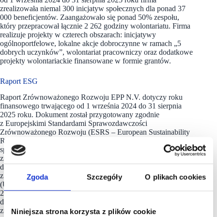
zrealizowała niemal 300 inicjatyw społecznych dla ponad 37
000 beneficjentów. Zaangażowało się ponad 50% zespołu,
który przepracował łącznie 2 262 godziny wolontariatu. Firma
realizuje projekty w czterech obszarach: inicjatywy
ogólnoportfelowe, lokalne akcje dobroczynne w ramach „5
dobrych uczynków”, wolontariat pracowniczy oraz dodatkowe
projekty wolontariackie finansowane w formie grantów.
Raport ESG
Raport Zrównoważonego Rozwoju EPP N.V. dotyczy roku
finansowego trwającego od 1 września 2024 do 31 sierpnia
2025 roku. Dokument został przygotowany zgodnie
z Europejskimi Standardami Sprawozdawczości
Zrównoważonego Rozwoju (ESRS – European Sustainability
Reporting Standards) po przyjęciu dyrektywy w sprawie
sprawozdawczości przedsiębiorstw w zakresie
zrównoważonego rozwoju dla Przedsiębiorstw (CSRD –
dyrektywa Parlamentu Europejskiego i Rady (UE) 2022/2464
z dnia 14 grudnia 2022 roku w sprawie zmiany rozporządzenia
Zgoda
Szczegóły
O plikach cookies
(UE) nr 537/2014, dyrektywy 2004/109/WE, dyrektywy
2006/43/WE oraz dyrektywy 2013/34/UE w
odniesieniu
do sprawozdawczości przedsiębiorstw w zakresie
zrównoważonego rozwoju).
Niniejsza strona korzysta z plików cookie