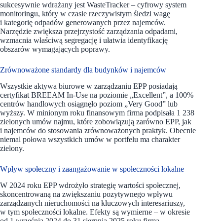
sukcesywnie wdrażany jest WasteTracker – cyfrowy system
monitoringu, który w czasie rzeczywistym śledzi wagę
i kategorię odpadów generowanych przez najemców.
Narzędzie zwiększa przejrzystość zarządzania odpadami,
wzmacnia właściwą segregację i ułatwia identyfikację
obszarów wymagających poprawy.
Zrównoważone standardy dla budynków i najemców
Wszystkie aktywa biurowe w zarządzaniu EPP posiadają
certyfikat BREEAM In-Use na poziomie „Excellent”, a 100%
centrów handlowych osiągnęło poziom „Very Good” lub
wyższy. W minionym roku finansowym firma podpisała 1 238
zielonych umów najmu, które zobowiązują zarówno EPP, jak
i najemców do stosowania zrównoważonych praktyk. Obecnie
niemal połowa wszystkich umów w portfelu ma charakter
zielony.
Wpływ społeczny i zaangażowanie w społeczności lokalne
W 2024 roku EPP wdrożyło strategię wartości społecznej,
skoncentrowaną na zwiększaniu pozytywnego wpływu
zarządzanych nieruchomości na kluczowych interesariuszy,
w tym społeczności lokalne. Efekty są wymierne – w okresie
od 1 września 2024 do 31 sierpnia 2025 roku firma