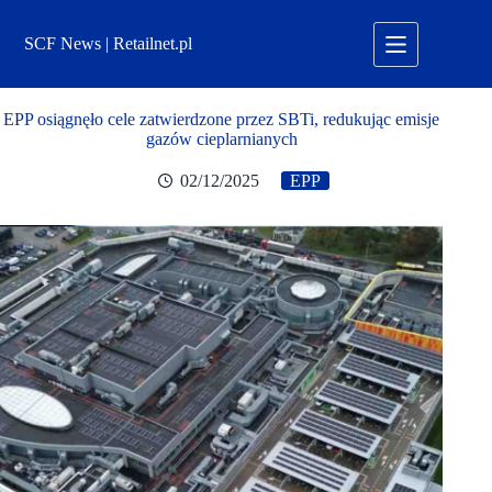
Przejdź
do
SCF News | Retailnet.pl
treści
EPP osiągnęło cele zatwierdzone przez SBTi, redukując emisje
gazów cieplarnianych
02/12/2025
EPP