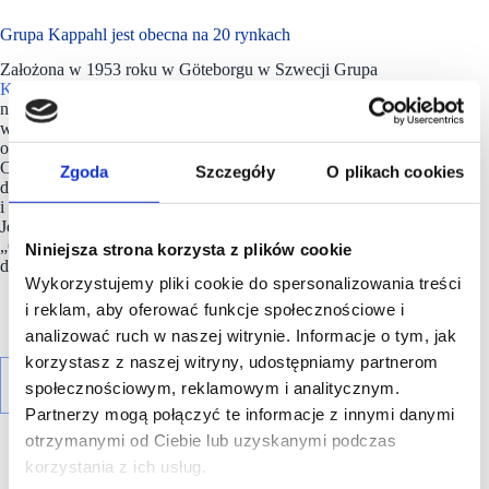
Grupa Kappahl jest obecna na 20 rynkach
Założona w 1953 roku w Göteborgu w Szwecji Grupa
Kappahl
jest jedną z wiodących sieci modowych w krajach
nordyckich. Prowadzi około 360 sklepów Kappahl i
Newbie
w Szwecji, Norwegii, Finlandii, Polsce i Wielkiej Brytanii
oraz sprzedaż online w ponad 20 krajach Europy i Azji.
Chcemy zmieniać świat mody i wyznaczać kierunek,
Zgoda
Szczegóły
O plikach cookies
dotrzymując naszych obietnic: dbając o otaczający nas świat
i minimalizując wpływ każdego produktu na środowisko.
Jednocześnie realizujemy obietnicę wobec pracowników:
„Obiecujemy Ci prawo do bycia sobą — miejsce,
Niniejsza strona korzysta z plików cookie
do którego przynależysz”.
Wykorzystujemy pliki cookie do spersonalizowania treści
i reklam, aby oferować funkcje społecznościowe i
analizować ruch w naszej witrynie. Informacje o tym, jak
korzystasz z naszej witryny, udostępniamy partnerom
społecznościowym, reklamowym i analitycznym.
Partnerzy mogą połączyć te informacje z innymi danymi
otrzymanymi od Ciebie lub uzyskanymi podczas
korzystania z ich usług.