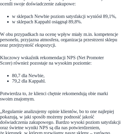
ocenili swoje doświadczenie zakupowe:
w sklepach Newbie poziom satysfakcji wyniósł 89,1%,
w sklepach Kappahl osiągnął 89,8%.
W obu przypadkach na ocenę wpływ miały m.in. kompetencje
personelu, przyjazna atmosfera, organizacja przestrzeni sklepu
oraz przejrzystość ekspozycji.
Kluczowy wskaźnik rekomendacji NPS (Net Promoter
Score) również pozostaje na wysokim poziomie:
80,7 dla Newbie,
79,2 dla Kappahl.
Potwierdza to, że klienci chętnie rekomendują obie marki
swoim znajomym.
„Regularnie analizujemy opinie klientów, bo to one najlepiej
pokazują, w jaki sposób możemy podnosić jakość
doświadczenia zakupowego. Bardzo wysoki poziom satysfakcji
oraz świetne wyniki NPS są dla nas potwierdzeniem,
że kierunek, w którym rozwijamy nasze sklepy – zarówno