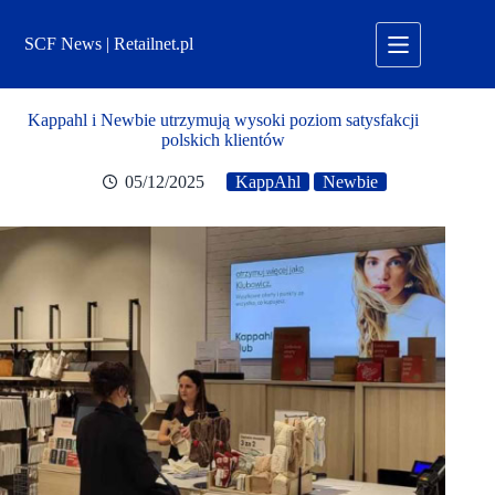
Przejdź
do
SCF News | Retailnet.pl
treści
Kappahl i Newbie utrzymują wysoki poziom satysfakcji
polskich klientów
05/12/2025
KappAhl
Newbie