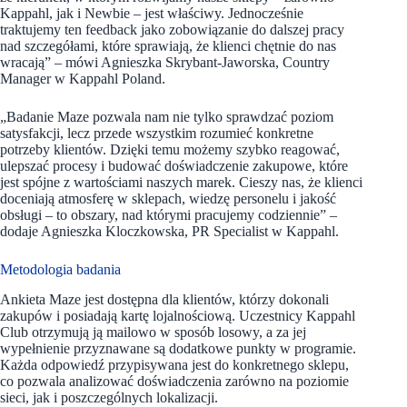
Kappahl, jak i Newbie – jest właściwy. Jednocześnie
traktujemy ten feedback jako zobowiązanie do dalszej pracy
nad szczegółami, które sprawiają, że klienci chętnie do nas
wracają” – mówi Agnieszka Skrybant-Jaworska, Country
Manager w Kappahl Poland.
„Badanie Maze pozwala nam nie tylko sprawdzać poziom
satysfakcji, lecz przede wszystkim rozumieć konkretne
potrzeby klientów. Dzięki temu możemy szybko reagować,
ulepszać procesy i budować doświadczenie zakupowe, które
jest spójne z wartościami naszych marek. Cieszy nas, że klienci
doceniają atmosferę w sklepach, wiedzę personelu i jakość
obsługi – to obszary, nad którymi pracujemy codziennie” –
dodaje Agnieszka Kloczkowska, PR Specialist w Kappahl.
Metodologia badania
Ankieta Maze jest dostępna dla klientów, którzy dokonali
zakupów i posiadają kartę lojalnościową. Uczestnicy Kappahl
Club otrzymują ją mailowo w sposób losowy, a za jej
wypełnienie przyznawane są dodatkowe punkty w programie.
Każda odpowiedź przypisywana jest do konkretnego sklepu,
co pozwala analizować doświadczenia zarówno na poziomie
sieci, jak i poszczególnych lokalizacji.