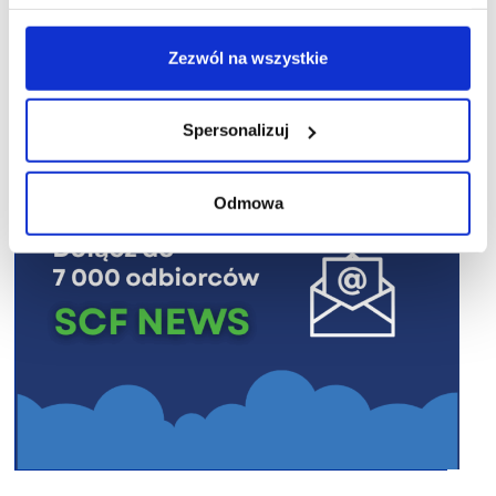
Zezwól na wszystkie
R E K L A M A
Spersonalizuj
Odmowa