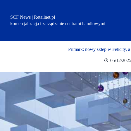
Przejdź
do
treści
SCF News | Retailnet.pl
komercjalizacja i zarządzanie centrami handlowymi
Primark: nowy sklep w Felicity, 
05/12/202