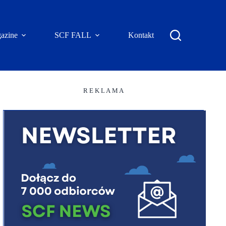
azine
SCF FALL
Kontakt
R E K L A M A