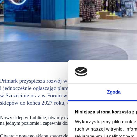
Primark przyspiesza rozwój w Polsce, otwierając najnowszy
i jednocześnie ogłaszając plany uruchomienia dwóch kolejn
Zgoda
w Szczecinie oraz w Forum w Koszalinie. Dzięki tym inwest
sklepów do końca 2027 roku, co potwierdza długoterminowe
Niniejsza strona korzysta z
Nowy sklep w Lublinie, otwarty dziś rano w największym centrum ha
Wykorzystujemy pliki cookie 
na jednym poziomie i zapewnia dostęp najnowszych trendów w modzi
ruch w naszej witrynie. Inf
Otwarcie nowego sklepu stworzyło ponad 80 nowych miejsc pracy, w ty
reklamowym i analitycznym. 