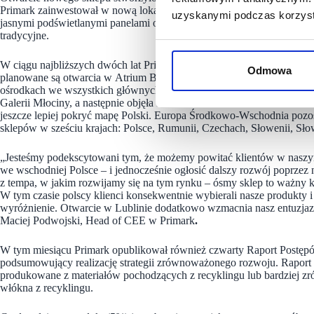
Primark zainwestował w nową lokalizację ponad 9 mln euro. Wyróżn
uzyskanymi podczas korzysta
jasnymi podświetlanymi panelami oraz ekranami prezentującymi najno
tradycyjne.
W ciągu najbliższych dwóch lat Primark otworzy w Polsce cztery kolejn
Odmowa
planowane są otwarcia w Atrium Biała w Białymstoku oraz w Promena
ośrodkach we wszystkich głównych regionach kraju – ekspansja rozpo
Galerii Młociny, a następnie objęła Poznań, Kraków, Katowice, Wroc
jeszcze lepiej pokryć mapę Polski. Europa Środkowo-Wschodnia pozos
sklepów w sześciu krajach: Polsce, Rumunii, Czechach, Słowenii, Sło
„Jesteśmy podekscytowani tym, że możemy powitać klientów w naszym 
we wschodniej Polsce – i jednocześnie ogłosić dalszy rozwój poprzez
z tempa, w jakim rozwijamy się na tym rynku – ósmy sklep to ważny k
W tym czasie polscy klienci konsekwentnie wybierali nasze produkty i
wyróżnienie. Otwarcie w Lublinie dodatkowo wzmacnia nasz entuzjaz
Maciej Podwojski, Head of CEE w Primark
.
W tym miesiącu Primark opublikował również czwarty Raport Postę
podsumowujący realizację strategii zrównoważonego rozwoju. Raport p
produkowane z materiałów pochodzących z recyklingu lub bardziej z
włókna z recyklingu.