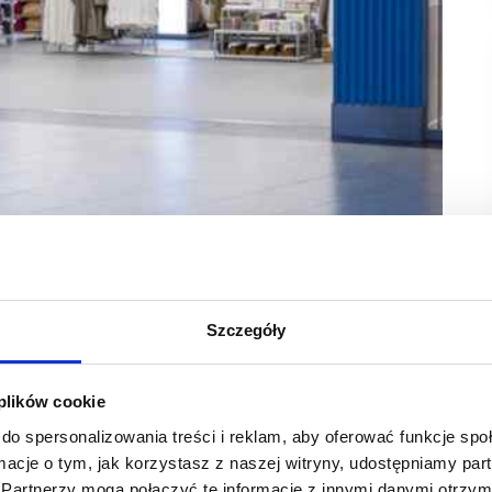
 sklep w Lublinie w centrum handlowym Felicity
ych lokalizacji – w centrum handlowym Kaskada
Szczegóły
ycjom portfolio Primark w Polsce wzrośnie do 12
 zaangażowanie marki na polskim rynku.
 plików cookie
ndlowym miasta – Felicity, zajmuje powierzchnię 2660 mkw.
do spersonalizowania treści i reklam, aby oferować funkcje sp
e, artykułów wyposażenia domu i produktów kosmetycznych.
ormacje o tym, jak korzystasz z naszej witryny, udostępniamy p
m stanowiska dla doradców klienta i kadry zarządzającej.
Partnerzy mogą połączyć te informacje z innymi danymi otrzym