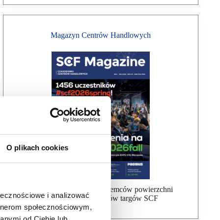
Magazyn Centrów Handlowych
O plikach cookies
Bezpłatna wysyłka dla najemców powierzchni
ołecznościowe i analizować
handlowej, uczestników targów SCF
artnerom społecznościowym,
anymi od Ciebie lub