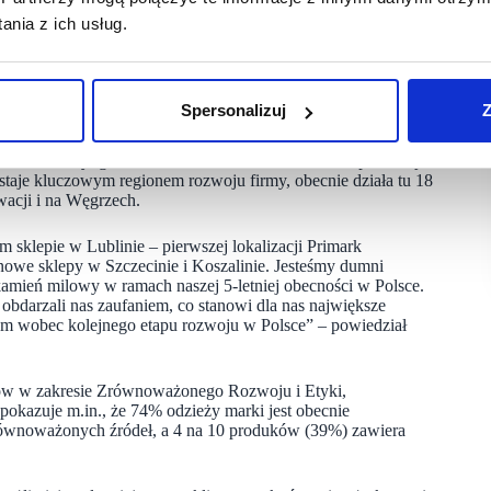
ia się ona nowoczesnym designem w tym dużymi witrynami,
nia z ich usług.
wsze kolekcje. Sklep oferuje 8 kas samoobsługowych oraz 4
e sklepy. Oprócz lokalizacji w Szczecinie i Koszalinie,
Spersonalizuj
Z
dzie w Warszawie. Już dziś marka jest obecna w największych
częła się w 2020 roku, od pierwszego sklepu w warszawskiej
ław, Łódź, Bydgoszcz i Lublin. Planowane otwarcia pozwolą
taje kluczowym regionem rozwoju firmy, obecnie działa tu 18
wacji i na Węgrzech.
sklepie w Lublinie – pierwszej lokalizacji Primark
 nowe sklepy w Szczecinie i Koszalinie. Jesteśmy dumni
amień milowy w ramach naszej 5-letniej obecności w Polsce.
 obdarzali nas zaufaniem, co stanowi dla nas największe
m wobec kolejnego etapu rozwoju w Polsce” – powiedział
pów w zakresie Zrównoważonego Rozwoju i Etyki,
okazuje m.in., że 74% odzieży marki jest obecnie
równoważonych źródeł, a 4 na 10 produków (39%) zawiera