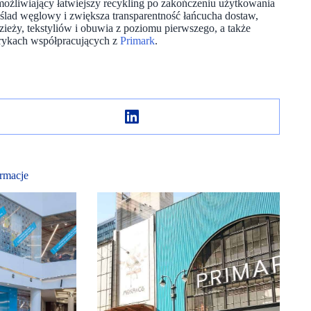
ożliwiający łatwiejszy recykling po zakończeniu użytkowania
ślad węglowy i zwiększa transparentność łańcucha dostaw,
ieży, tekstyliów i obuwia z poziomu pierwszego, a także
brykach współpracujących z
Primark
.
rmacje