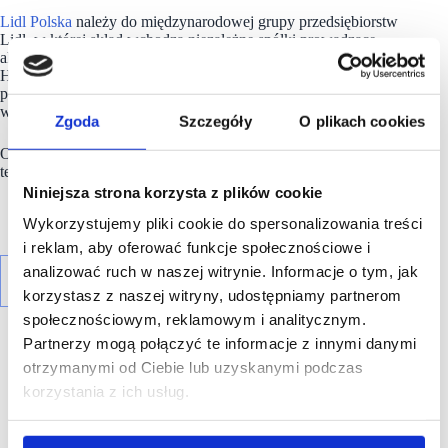
Lidl Polska
należy do międzynarodowej grupy przedsiębiorstw
Lidl, w której skład wchodzą niezależne spółki prowadzące
aktywną działalność na terenie całej Europy oraz w USA.
Historia sieci Lidl sięga lat 30. XX wieku, a pierwsze sieci
pod szyldem tej marki powstały w Niemczech w latach 70. XX
wieku.
Zgoda
Szczegóły
O plikach cookies
Obecnie w 31 krajach istnieje w przybliżeniu 12 350 sklepów
tej
marki
, a w Polsce ponad 900.
Niniejsza strona korzysta z plików cookie
Wykorzystujemy pliki cookie do spersonalizowania treści
i reklam, aby oferować funkcje społecznościowe i
analizować ruch w naszej witrynie. Informacje o tym, jak
korzystasz z naszej witryny, udostępniamy partnerom
społecznościowym, reklamowym i analitycznym.
Partnerzy mogą połączyć te informacje z innymi danymi
otrzymanymi od Ciebie lub uzyskanymi podczas
korzystania z ich usług.
R E K L A M A