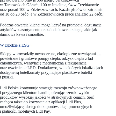
przygotowano prawie 300 miejsc parkingowych
w Tarnowskich Górach, 100 w Imielinie, 94 w Trzebiatowie
oraz ponad 100 w Zdzieszowicach. Każda placówka zatrudnia
od 18 do 23 osób, a w Zdzieszowicach pracę znalazło 22 osób.
Podczas otwarcia klienci mogą liczyć na promocje, degustacje
artykułów z asortymentu oraz dodatkowe atrakcje, takie jak
darmowa kawa i smoothie.
W zgodzie z ESG
Sklepy wprowadziły nowoczesne, ekologiczne rozwiązania –
powietrzne i gruntowe pompy ciepła, odzysk ciepła z lad
chłodniczych, wentylację mechaniczną z rekuperacją
oraz oświetlenie LED. Dodatkowo, w niektórych lokalizacjach
dostępne są butelkomaty przyjmujące plastikowe butelki
i puszki.
Lidl Polska kontynuuje strategię rozwoju zrównoważonego
i przyjaznego klientom handlu, oferując szeroki wybór
produktów wysokiej jakości w atrakcyjnych cenach. Sieć
zachęca także do korzystania z aplikacji Lidl Plus,
umożliwiającej dostęp do kuponów, akcji promocyjnych
i płatności mobilnych Lidl Pay.