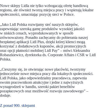
Nowe sklepy Lidla nie tylko wzbogacają ofertę handlową
regionu, ale również tworzą miejsca pracy i wspierają lokalne
społeczności, umacniając pozycję sieci w Polsce.
„Jako Lidl Polska rozwijamy sieć naszych sklepów,
zapewniając szeroką gamę produktów wysokiej jakości
w niskich cenach, wyprodukowanych w sposób
zrównoważony. Ponadto zachęcamy do pobierania naszej
bezpłatnej aplikacji Lidl Plus, dzięki której klienci mogą
korzystać z dodatkowych kuponów, akcji promocyjnych
oraz opcji płatności mobilnej Lidl Pay” – mówi Aleksandra
Robaszkiewicz, dyrektorka ds. Corporate Affairs i CSR w Lidl
Polska.
„Cieszymy się, że otwierając nowe placówki, tworzymy
jednocześnie nowe miejsca pracy dla lokalnych społeczności.
Lidl Polska, jako odpowiedzialny pracodawca, zapewnia
swoim pracownikom atrakcyjne i jedne z najwyższych
wynagrodzeń w handlu, szeroki pakiet benefitów
pozapłacowych oraz możliwość rozwoju zawodowego” –
dodaje.
Z ponad 900. sklepami