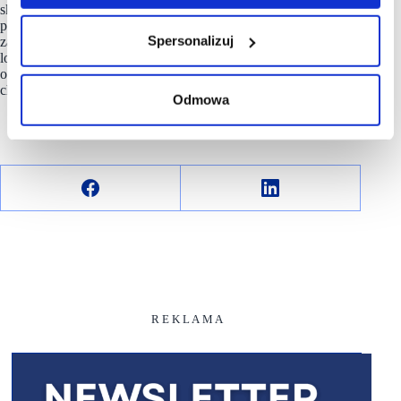
sklepy w kraju i obecnie ma już 168 placówek, a do końca roku
planuje otworzyć kolejne trzy. Ekspansja
Maxi Zoo
dotyczy
Spersonalizuj
zarówno miast, w których sieć była już obecna, jak i nowych
lokalizacji. Tak dynamiczny wzrost pokazuje, że potrzeby
opiekunów zwierząt są coraz większe, a rynek wciąż bardzo
chłonny.
Odmowa
R E K L A M A