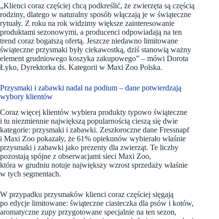
„Klienci coraz częściej chcą podkreślić, że zwierzęta są częścią
rodziny, dlatego w naturalny sposób włączają je w świąteczne
rytuały. Z roku na rok widzimy większe zainteresowanie
produktami sezonowymi, a producenci odpowiadają na ten
trend coraz bogatszą ofertą. Jeszcze niedawno limitowane
świąteczne przysmaki były ciekawostką, dziś stanowią ważny
element grudniowego koszyka zakupowego” – mówi Dorota
Łyko, Dyrektorka ds. Kategorii w Maxi Zoo Polska.
Przysmaki i zabawki nadal na podium – dane potwierdzają
wybory klientów
Coraz więcej klientów wybiera produkty typowo świąteczne
i tu niezmiennie największą popularnością cieszą się dwie
kategorie: przysmaki i zabawki. Zeszłoroczne dane Fressnapf
i Maxi Zoo pokazały, że 61% opiekunów wybierało właśnie
przysmaki i zabawki jako prezenty dla zwierząt. Te liczby
pozostają spójne z obserwacjami sieci Maxi Zoo,
która w grudniu notuje największy wzrost sprzedaży właśnie
w tych segmentach.
W przypadku przysmaków klienci coraz częściej sięgają
po edycje limitowane: świąteczne ciasteczka dla psów i kotów,
aromatyczne zupy przygotowane specjalnie na ten sezon,