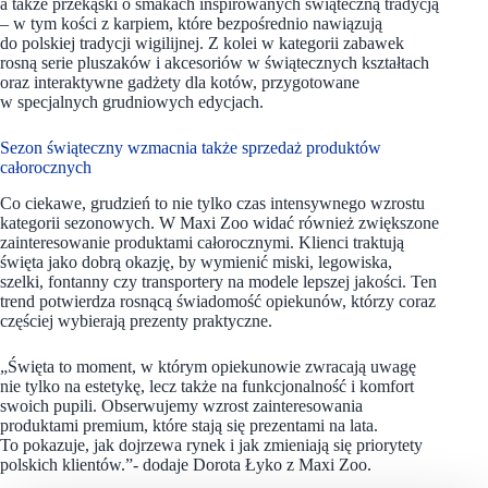
a także przekąski o smakach inspirowanych świąteczną tradycją
– w tym kości z karpiem, które bezpośrednio nawiązują
do polskiej tradycji wigilijnej. Z kolei w kategorii zabawek
rosną serie pluszaków i akcesoriów w świątecznych kształtach
oraz interaktywne gadżety dla kotów, przygotowane
w specjalnych grudniowych edycjach.
Sezon świąteczny wzmacnia także sprzedaż produktów
całorocznych
Co ciekawe, grudzień to nie tylko czas intensywnego wzrostu
kategorii sezonowych. W Maxi Zoo widać również zwiększone
zainteresowanie produktami całorocznymi. Klienci traktują
święta jako dobrą okazję, by wymienić miski, legowiska,
szelki, fontanny czy transportery na modele lepszej jakości. Ten
trend potwierdza rosnącą świadomość opiekunów, którzy coraz
częściej wybierają prezenty praktyczne.
„Święta to moment, w którym opiekunowie zwracają uwagę
nie tylko na estetykę, lecz także na funkcjonalność i komfort
swoich pupili. Obserwujemy wzrost zainteresowania
produktami premium, które stają się prezentami na lata.
To pokazuje, jak dojrzewa rynek i jak zmieniają się priorytety
polskich klientów.”- dodaje Dorota Łyko z Maxi Zoo.