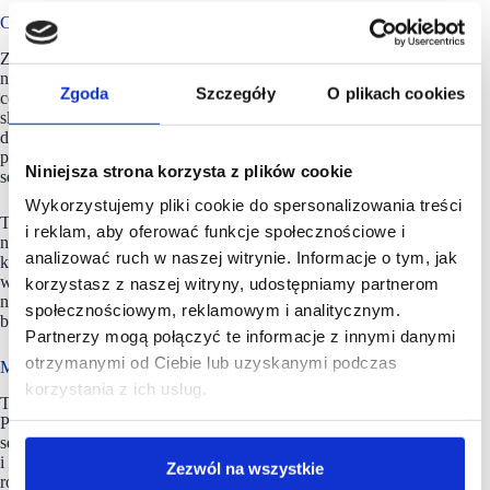
Co to oznacza dla branży?
Zwyczaje zakupowe związane ze świętami kształtują dziś
nie tylko ofertę detalistów, ale też strategie producentów. Firmy
Zgoda
Szczegóły
O plikach cookies
coraz częściej wprowadzają limitowane kolekcje produktowe,
skracają cykle wdrożeń i dostosowują komunikację
do emocjonalnego charakteru sezonu świątecznego. Detaliści
przygotowują świąteczne strefy tematyczne, a kategorie
Niniejsza strona korzysta z plików cookie
sezonowe stają się integralną częścią grudniowego koszyka.
Wykorzystujemy pliki cookie do spersonalizowania treści
To wszystko sprawia, że święta w wersji pet są już
i reklam, aby oferować funkcje społecznościowe i
nie epizodem, lecz stałym elementem rynku. Branża,
analizować ruch w naszej witrynie. Informacje o tym, jak
która jeszcze kilka lat temu koncentrowała się przede
wszystkim na produktach podstawowych, dziś musi reagować
korzystasz z naszej witryny, udostępniamy partnerom
na oczekiwania konsumentów, którzy chcą, by ich zwierzęta
społecznościowym, reklamowym i analitycznym.
były pełnoprawnymi uczestnikami świątecznych tradycji.
Partnerzy mogą połączyć te informacje z innymi danymi
otrzymanymi od Ciebie lub uzyskanymi podczas
Maxi Zoo ma 168 placówek
korzystania z ich usług.
To zainteresowanie i zmieniające się zwyczaje zakupowe
Polaków mają bezpośrednie przełożenie na rozwój całego
segmentu rynku. Detaliści inwestują zarówno w ofertę, jak
i w nowe lokalizacje.
Maxi Zoo
, jedna z najszybciej
Zezwól na wszystkie
rozwijających się sieci w Polsce tylko w tym roku otworzyła 23