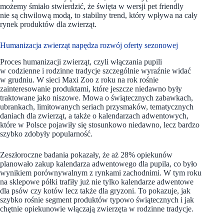
możemy śmiało stwierdzić, że święta w wersji pet friendly
nie są chwilową modą, to stabilny trend, który wpływa na cały
rynek produktów dla zwierząt.
Humanizacja zwierząt napędza rozwój oferty sezonowej
Proces humanizacji zwierząt, czyli włączania pupili
w codzienne i rodzinne tradycje szczególnie wyraźnie widać
w grudniu. W sieci Maxi Zoo z roku na rok rośnie
zainteresowanie produktami, które jeszcze niedawno były
traktowane jako niszowe. Mowa o świątecznych zabawkach,
ubrankach, limitowanych seriach przysmaków, tematycznych
daniach dla zwierząt, a także o kalendarzach adwentowych,
które w Polsce pojawiły się stosunkowo niedawno, lecz bardzo
szybko zdobyły popularność.
Zeszłoroczne badania pokazały, że aż 28% opiekunów
planowało zakup kalendarza adwentowego dla pupila, co było
wynikiem porównywalnym z rynkami zachodnimi. W tym roku
na sklepowe półki trafiły już nie tylko kalendarze adwentowe
dla psów czy kotów lecz także dla gryzoni. To pokazuje, jak
szybko rośnie segment produktów typowo świątecznych i jak
chętnie opiekunowie włączają zwierzęta w rodzinne tradycje.