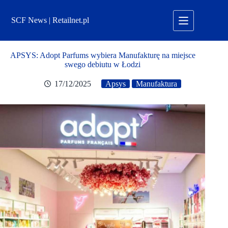
Przejdź
do
SCF News | Retailnet.pl
treści
APSYS: Adopt Parfums wybiera Manufakturę na miejsce
swego debiutu w Łodzi
17/12/2025
Apsys
Manufaktura