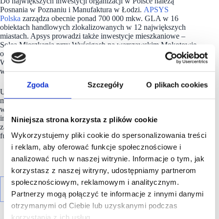
Do największych inwestycji organizacji w Polsce należą
Posnania w Poznaniu i Manufaktura w Łodzi.
APSYS
Polska
zarządza obecnie ponad 700 000 mkw. GLA w 16
obiektach handlowych zlokalizowanych w 12 największych
miastach. Apsys prowadzi także inwestycje mieszkaniowe –
Solea Mieszkania przy Wyścigach na warszawskim Mokotowie
oraz Ogrody Staromiejskie i Wrocławskie Lofty w centrum
Wrocławia.
Apsys Polska
prowadzi również foodhall
w Poznaniu.
Zgoda
Szczegóły
O plikach cookies
Union Investment Real Estate GmbH to wiodąca
międzynarodowa firma inwestycyjna specjalizująca się
w otwartych funduszach nieruchomości dla inwestorów
indywidualnych i instytucjonalnych. Union Investment
Niniejsza strona korzysta z plików cookie
zarządza aktywami o wartości 47 miliardów Euro w sześciu
Wykorzystujemy pliki cookie do spersonalizowania treści
funduszach nieruchomości.
i reklam, aby oferować funkcje społecznościowe i
analizować ruch w naszej witrynie. Informacje o tym, jak
korzystasz z naszej witryny, udostępniamy partnerom
społecznościowym, reklamowym i analitycznym.
Partnerzy mogą połączyć te informacje z innymi danymi
otrzymanymi od Ciebie lub uzyskanymi podczas
korzystania z ich usług.