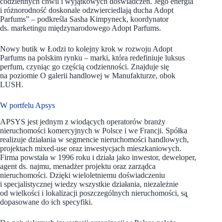
codziennych chwil i wyjątkowych doświadczeń. Jego energia
i różnorodność doskonale odzwierciedlają ducha Adopt
Parfums” – podkreśla Sasha Kimpyneck, koordynator
ds. marketingu międzynarodowego Adopt Parfums.
Nowy butik w Łodzi to kolejny krok w rozwoju Adopt
Parfums na polskim rynku – marki, która redefiniuje luksus
perfum, czyniąc go częścią codzienności. Znajduje się
na poziomie O galerii handlowej w Manufakturze, obok
LUSH.
W portfelu Apsys
APSYS jest jednym z wiodących operatorów branży
nieruchomości komercyjnych w Polsce i we Francji. Spółka
realizuje działania w segmencie nieruchomości handlowych,
projektach mixed-use oraz inwestycjach mieszkaniowych.
Firma powstała w 1996 roku i działa jako inwestor, deweloper,
agent ds. najmu, menadżer projektu oraz zarządca
nieruchomości. Dzięki wieloletniemu doświadczeniu
i specjalistycznej wiedzy wszystkie działania, niezależnie
od wielkości i lokalizacji poszczególnych nieruchomości, są̨
dopasowane do ich specyfiki.