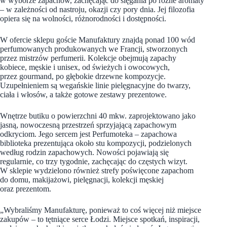
w wyborze zapachów, zachęcając do sięgania po różne aromaty
– w zależności od nastroju, okazji czy pory dnia. Jej filozofia
opiera się na wolności, różnorodności i dostępności.
W ofercie sklepu goście Manufaktury znajdą ponad 100 wód
perfumowanych produkowanych we Francji, stworzonych
przez mistrzów perfumerii. Kolekcje obejmują zapachy
kobiece, męskie i unisex, od świeżych i owocowych,
przez gourmand, po głębokie drzewne kompozycje.
Uzupełnieniem są wegańskie linie pielęgnacyjne do twarzy,
ciała i włosów, a także gotowe zestawy prezentowe.
Wnętrze butiku o powierzchni 40 mkw. zaprojektowano jako
jasną, nowoczesną przestrzeń sprzyjającą zapachowym
odkryciom. Jego sercem jest Perfumoteka – zapachowa
biblioteka prezentująca około stu kompozycji, podzielonych
według rodzin zapachowych. Nowości pojawiają się
regularnie, co trzy tygodnie, zachęcając do częstych wizyt.
W sklepie wydzielono również strefy poświęcone zapachom
do domu, makijażowi, pielęgnacji, kolekcji męskiej
oraz prezentom.
„Wybraliśmy Manufakturę, ponieważ to coś więcej niż miejsce
zakupów – to tętniące serce Łodzi. Miejsce spotkań, inspiracji,