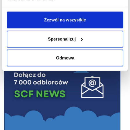
Zezwól na wszystkie
R E K L A M A
Spersonalizuj
Odmowa