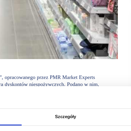
”, opracowanego przez PMR Market Experts
dera dyskontów niespożywczych. Podano w nim,
ględem wartości sprzedaży może przejąć sieć Action.
onsekwencją utrzymującej się wysokiej dynamiki rozwoju
czasowego lidera. Przetasowanie wpisuje się w szersze,
 się dzięki poprawie produktywności istniejących placówek,
Szczegóły
sokiej rotacji.