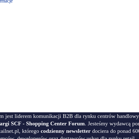
rmacje
m jest liderem komunikacji B2B dla rynku centrów handlowy
targi SCF - Shopping Center Forum
. Jesteśmy wydawcą por
ilnet.pl, którego
codzienny newsletter
dociera do ponad 60
emców, deweloperów oraz dostawców usług dla rynku retail.