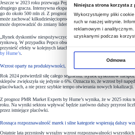
Jeszcze w 2023 roku przewaga Pepco nad Action była wyraźna – przyc
Niniejsza strona korzysta z
drugiego gracza. Intensywna ekspansja Action w 2024 roku znacząco z
go do około 500 mln zł. Z prognoz PMR Market Experts by Hume’s wyn
Wykorzystujemy pliki cookie 
może zachować kilkudziesięcioprocentowe tempo wzrostu, podczas gdy
ruch w naszej witrynie. Inf
może doprowadzić do zmiany lidera rynku
reklamowym i analitycznym. 
uzyskanymi podczas korzysta
„Rynek dyskontów niespożywczych pozostaje bardzo konkurencyjny, a 
rynkową. W przypadku Pepco obserwujemy obecnie okres przejściowy 
przynieść efekty w kolejnych latach” – komentuje Agnieszka Skonieczn
by Hume’s
.
Odmowa
Wzrost oparty na produktywności, nie na ekspansji
Rok 2024 potwierdził siłę całego segmentu. Rynek dyskontów niespoż
sklepów zwiększyła się jedynie o 6%. Oznacza to, że wzrost był napę
placówkach, a nie przez szybkie tempo otwierania nowych lokalizacji.
Z prognoz PMR Market Experts by Hume’s wynika, że w 2025 roku te
roku. Na wyniki sektora wpływać będzie zarówno dalszy przyrost lic
przez istniejące placówki.
Rosnąca rozpoznawalność marek i silne kategorie wspierają dalszy wz
Ostatnie lata przyniosły wyraźny wzrost rozpoznawalności wszystkic