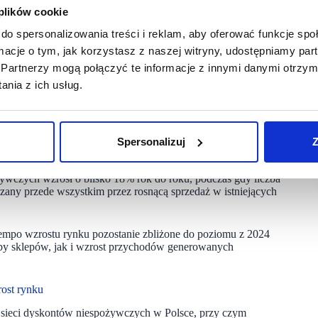
hody lidera były niemal półtora raza wyższe niż wyniki
 plików cookie
mniejszyła jednak dystans pomiędzy sieciami, ograniczając
ika, że jeśli obecne trendy się utrzymają, w 2025 roku Action
do spersonalizowania treści i reklam, aby oferować funkcje sp
 Pepco będzie rozwijać się jednocyfrowo, co potencjalnie
ormacje o tym, jak korzystasz z naszej witryny, udostępniamy p
Partnerzy mogą połączyć te informacje z innymi danymi otrzym
nia z ich usług.
różnice w tempie wzrostu szybko przekładają się na pozycję
związany z działaniami restrukturyzacyjnymi, które mogą
a, head retail market analyst w
PMR Market Experts
Spersonalizuj
Z
ywczych wzrósł o blisko 18% rok do roku, podczas gdy liczba
dzany przede wszystkim przez rosnącą sprzedaż w istniejących
mpo wzrostu rynku pozostanie zbliżone do poziomu z 2024
zby sklepów, jak i wzrost przychodów generowanych
rost rynku
h sieci dyskontów niespożywczych w Polsce, przy czym