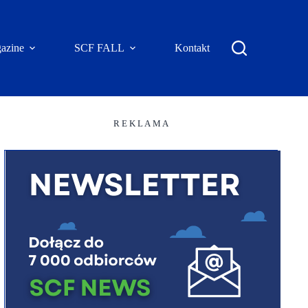
azine
SCF FALL
Kontakt
R E K L A M A