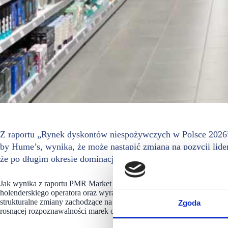
Z raportu „Rynek dyskontów niespożywczych w Polsce 2026
by Hume’s, wynika, że może nastąpić zmiana na pozycji li
że po długim okresie dominacji Pepco pozycję lidera pod wz
Jak wynika z raportu PMR Market Experts by Hume’s zmiana ta jest k
holenderskiego operatora oraz wyraźnego spowolnienia wzrostu dotych
strukturalne zmiany zachodzące na rynku, który coraz częściej rozwija
Zgoda
rosnącej rozpoznawalności marek oraz koncentracji na kategoriach o wy