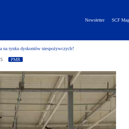
Newsletter
SCF Mag
ra na rynku dyskontów niespożywczych?
25
PMR