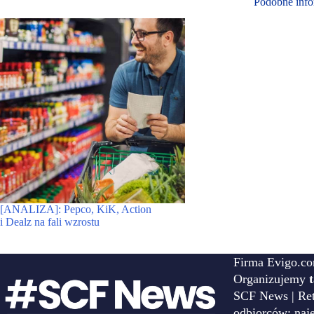
Podobne info
[ANALIZA]: Pepco, KiK, Action
i Dealz na fali wzrostu
Firma Evigo.co
Organizujemy
SCF News | Reta
odbiorców: naj