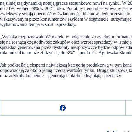
najsilniejszą dynamikę notują gracze stosunkowo nowi na rynku. W 
do 71%, wobec 28% w 2021 roku. Podobny trend obserwowany jest w 
zwiększyły swoją obecność w świadomości klientów. Jednocześnie to P
wskazywanym przez konsumentów szyldem w segmencie, utrzymując p
wyhamowania tempa wzrostu sprzedaży.
„Wysoka rozpoznawalność marek, w połączeniu z czytelnym formatem 
się na rosnącą częstotliwość zakupów oraz wzrost sprzedaży w istni
sprzedaż generowana przez dyskonty niespożywcze będzie odpowiadać 
roku udział ten może zbliżyć się do 3%” – podkreśla Agnieszka Skoni
Jak podkreślają eksperci największą kategorią produktową w tym kanal
odpowiadają za około jedną trzecią wartości rynku. Drugą kluczową k
oraz artykuły kuchenne – generujące około jedną piątą sprzedaży.