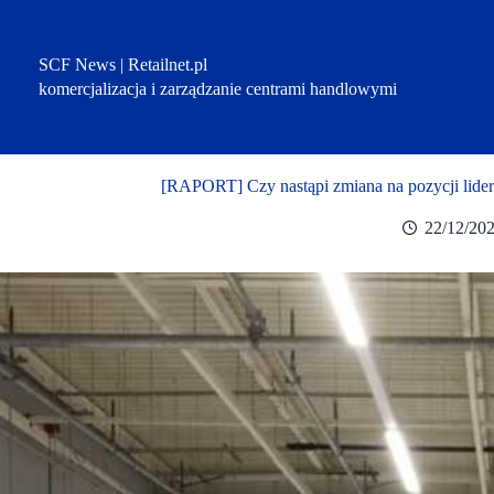
Przejdź
do
treści
SCF News | Retailnet.pl
komercjalizacja i zarządzanie centrami handlowymi
[RAPORT] Czy nastąpi zmiana na pozycji lide
22/12/20