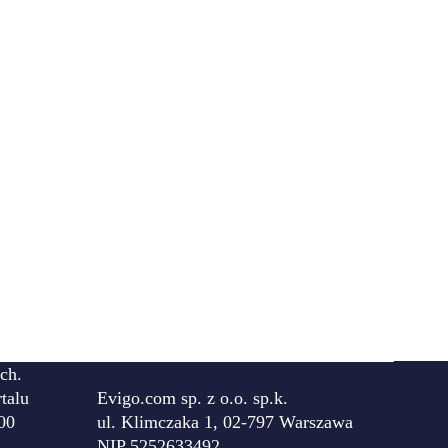
ch.
talu
Evigo.com sp. z o.o. sp.k.
00
ul. Klimczaka 1, 02-797 Warszawa
NIP 5252633492