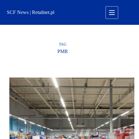
Przejdź
do
SCF News | Retailnet.pl
treści
TAG
PMR