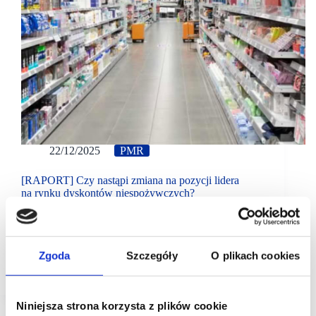
22/12/2025
PMR
[RAPORT] Czy nastąpi zmiana na pozycji lidera
na rynku dyskontów niespożywczych?
W 2025 r. może dojść do zmiany lidera na rynku
dyskontów niespożywczych w Polsce. Z raportu
PMR wynika, że po latach dominacji Pepco pozycję
numer jeden pod względem sprzedaży może przejąć
Zgoda
Szczegóły
O plikach cookies
Action.
Niniejsza strona korzysta z plików cookie