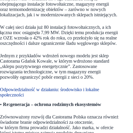
obejmującego instalacje fotowoltaiczne, magazyny energii
oraz termomodernizację obiektów – zarówno w nowych
lokalizacjach, jak i w modernizowanych sklepach istniejących.
W całej sieci działa już 80 instalacji fotowoltaicznych, a ich
łączna moc osiągnęła 7,99 MW. Dzięki temu produkcja energii
z OZE wzrosła o 42% rok do roku, co przełożyło się na realne
oszczędności i dalsze ograniczenie śladu węglowego sklepów.
Jednym z przykładów wdrożeń nowego modelu jest sklep
Castorama Gdańsk Kowale, w którym wdrożono standard
„sklepu pozytywnego energetycznie”. Zastosowane
rozwiązania technologiczne, w tym magazyny energii
pozwoliły ograniczyć pobór energii z sieci o 20%.
Odpowiedzialność w działaniu: środowisko i lokalne
społeczności
•
Re:generacja – ochrona rodzimych ekosystemów
Zrównoważony rozwój dla Castorama Polska oznacza również
świadome branie odpowiedzialności za otoczenie,
w którym firma prowadzi działalność. Jako marka, w ofercie
której istotne miejsce zajmują produkty drewniane