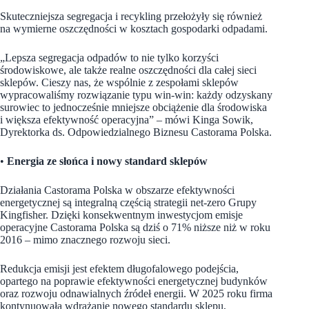
Skuteczniejsza segregacja i recykling przełożyły się również
na wymierne oszczędności w kosztach gospodarki odpadami.
„Lepsza segregacja odpadów to nie tylko korzyści
środowiskowe, ale także realne oszczędności dla całej sieci
sklepów. Cieszy nas, że wspólnie z zespołami sklepów
wypracowaliśmy rozwiązanie typu win-win: każdy odzyskany
surowiec to jednocześnie mniejsze obciążenie dla środowiska
i większa efektywność operacyjna” – mówi Kinga Sowik,
Dyrektorka ds. Odpowiedzialnego Biznesu Castorama Polska.
•
Energia ze słońca i nowy standard sklepów
Działania Castorama Polska w obszarze efektywności
energetycznej są integralną częścią strategii net-zero Grupy
Kingfisher. Dzięki konsekwentnym inwestycjom emisje
operacyjne Castorama Polska są dziś o 71% niższe niż w roku
2016 – mimo znacznego rozwoju sieci.
Redukcja emisji jest efektem długofalowego podejścia,
opartego na poprawie efektywności energetycznej budynków
oraz rozwoju odnawialnych źródeł energii. W 2025 roku firma
kontynuowała wdrażanie nowego standardu sklepu,