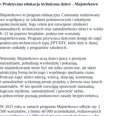
• Praktyczna edukacja techniczna dzieci – Majsterkowo
Majsterkowo to program edukacyjny Castoramy realizowany
we współpracy ze szkołami podstawowymi i lokalnymi
społecznościami. Jego celem jest rozwijanie zdolności
manualnych, technicznych oraz samodzielności dzieci w wieku
6–12 lat poprzez bezpłatne, praktyczne warsztaty
majsterkowania. Program przywraca dzieciom dostęp do zajęć
praktyczno-technicznych typu ZPT/DIY, które dziś w dużej
mierze zniknęły z programów szkolnych.
Warsztaty Majsterkowo uczą dzieci pracy z prostymi
narzędziami, pobudzają wyobraźnię i pokazują,
że majsterkowanie może być nie tylko użyteczne, ale także
atrakcyjną formą twórczego i wspólnego spędzania czasu.
Podczas zajęć dzieci mierzą, wiercą, skręcają, konstruują
i samodzielnie wykonują proste projekty z drewna oraz innych
materiałów. W ten sposób rozwijają sprawność manualną,
logiczne myślenie, samodzielność i pewność siebie,
a jednocześnie poznają podstawowe zasady bezpieczeństwa.
W 2025 roku w ramach programu Majsterkowo odbyło się: 1
500 warsztatów, z blisko 40 000 uczestnikami, realizowanych
we współpracy z 1 300 szkołami oraz przedszkolami w całej