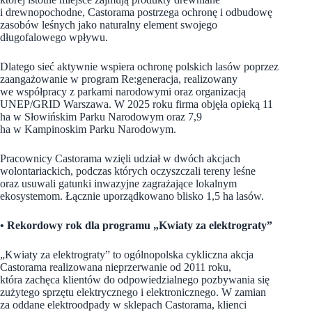
i drewnopochodne, Castorama postrzega ochronę i odbudowę
zasobów leśnych jako naturalny element swojego
długofalowego wpływu.
Dlatego sieć aktywnie wspiera ochronę polskich lasów poprzez
zaangażowanie w program Re:generacja, realizowany
we współpracy z parkami narodowymi oraz organizacją
UNEP/GRID Warszawa. W 2025 roku firma objęła opieką 11
ha w Słowińskim Parku Narodowym oraz 7,9
ha w Kampinoskim Parku Narodowym.
Pracownicy Castorama wzięli udział w dwóch akcjach
wolontariackich, podczas których oczyszczali tereny leśne
oraz usuwali gatunki inwazyjne zagrażające lokalnym
ekosystemom. Łącznie uporządkowano blisko 1,5 ha lasów.
• Rekordowy rok dla programu „Kwiaty za elektrograty”
„Kwiaty za elektrograty” to ogólnopolska cykliczna akcja
Castorama realizowana nieprzerwanie od 2011 roku,
która zachęca klientów do odpowiedzialnego pozbywania się
zużytego sprzętu elektrycznego i elektronicznego. W zamian
za oddane elektroodpady w sklepach Castorama, klienci