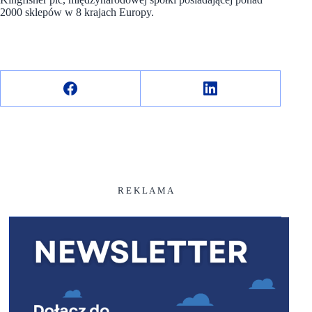
2000 sklepów w 8 krajach Europy.
R E K L A M A