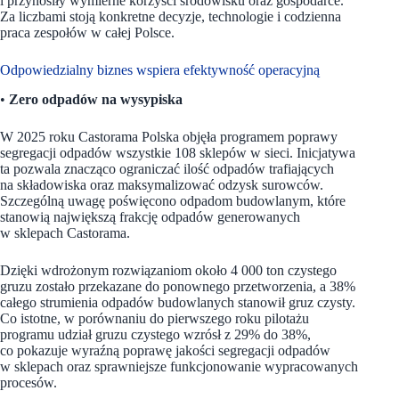
i przynosiły wymierne korzyści środowisku oraz gospodarce.
Za liczbami stoją konkretne decyzje, technologie i codzienna
praca zespołów w całej Polsce.
Odpowiedzialny biznes wspiera efektywność operacyjną
•
Zero odpadów na wysypiska
W 2025 roku Castorama Polska objęła programem poprawy
segregacji odpadów wszystkie 108 sklepów w sieci. Inicjatywa
ta pozwala znacząco ograniczać ilość odpadów trafiających
na składowiska oraz maksymalizować odzysk surowców.
Szczególną uwagę poświęcono odpadom budowlanym, które
stanowią największą frakcję odpadów generowanych
w sklepach Castorama.
Dzięki wdrożonym rozwiązaniom około 4 000 ton czystego
gruzu zostało przekazane do ponownego przetworzenia, a 38%
całego strumienia odpadów budowlanych stanowił gruz czysty.
Co istotne, w porównaniu do pierwszego roku pilotażu
programu udział gruzu czystego wzrósł z 29% do 38%,
co pokazuje wyraźną poprawę jakości segregacji odpadów
w sklepach oraz sprawniejsze funkcjonowanie wypracowanych
procesów.