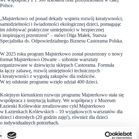
Polsce.
„Majsterkowo od ponad dekady wspiera rozwój kreatywności,
samodzielności i świadomości ekologicznej dzieci, pomagając
im zdobywać praktyczne umiejętności w bezpiecznej
i inspirującej przestrzeni” – mówi Olga Małek, Starsza
Specjalistka ds. Odpowiedzialnego Biznesu Castorama Polska.
W 2025 roku program Majsterkowo został poszerzony o nowy
format Majsterkowo Otwarte – sobotnie warsztaty
organizowane w dziewięciu sklepach Castorama. Formuła
ta łączy zabawę, rozwój umiejętności technicznych
i kreatywności z wygodą zakupów dla rodziców.
W tej odsłonie programu wzięło udział 400 dzieci.
Kolejnym kierunkiem rozwoju programu Majsterkowo stała się
współpraca z instytucją kultury. We współpracy z Muzeum
Łazienki Królewskie zrealizowano cykl Majsterkowo
w Łazienkach Królewskich – 10 wyjątkowych warsztatów dla
dzieci i dorosłych (20 godzin zajęć), również dla dzieci
o indywidualnych potrzebach.
• Realna pomoc, realne relacje – wolontariat pracowniczy