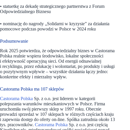
• statuetkę za dekadę strategicznego partnerstwa z Forum
Odpowiedzialnego Biznesu
• nominację do nagrody „Solidarni w kryzysie” za działania
pomocowe podczas powodzi w Polsce w 2024 roku
Podsumowanie
Rok 2025 potwierdza, że odpowiedzialny biznes w Castorama
Polska realnie wspiera środowisko, lokalne społeczności
i efektywność operacyjną sieci. Od energii odnawialnej
i recyklingu, przez edukację i wolontariat, po produkty i usługi
o pozytywnym wpływie – wszystkie działania łączy jedno:
konkretne efekty i mierzalny wpływ.
Castorama Polska ma 107 sklepów
Castorama Polska
Sp. z o.o. jest liderem w kategorii
polepszania warunków mieszkaniowych w Polsce. Firma
uruchomiła swój pierwszy sklep w 1997 roku. Obecnie
prowadzi sprzedaż w 107 sklepach w różnych częściach kraju
i zapewnia dostęp do oferty on-line. Spółka zatrudnia około 13
tys. pracowników.
Castorama Polska
Sp. z o.o. jest częścią
Kingfisher plc, międzynarodowej spółki posiadającej ponad