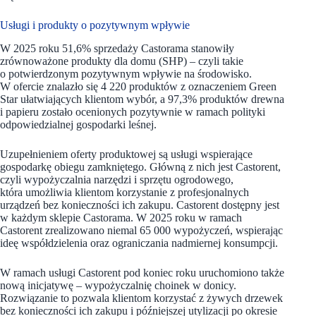
Usługi i produkty o pozytywnym wpływie
W 2025 roku 51,6% sprzedaży Castorama stanowiły
zrównoważone produkty dla domu (SHP) – czyli takie
o potwierdzonym pozytywnym wpływie na środowisko.
W ofercie znalazło się 4 220 produktów z oznaczeniem Green
Star ułatwiających klientom wybór, a 97,3% produktów drewna
i papieru zostało ocenionych pozytywnie w ramach polityki
odpowiedzialnej gospodarki leśnej.
Uzupełnieniem oferty produktowej są usługi wspierające
gospodarkę obiegu zamkniętego. Główną z nich jest Castorent,
czyli wypożyczalnia narzędzi i sprzętu ogrodowego,
która umożliwia klientom korzystanie z profesjonalnych
urządzeń bez konieczności ich zakupu. Castorent dostępny jest
w każdym sklepie Castorama. W 2025 roku w ramach
Castorent zrealizowano niemal 65 000 wypożyczeń, wspierając
ideę współdzielenia oraz ograniczania nadmiernej konsumpcji.
W ramach usługi Castorent pod koniec roku uruchomiono także
nową inicjatywę – wypożyczalnię choinek w donicy.
Rozwiązanie to pozwala klientom korzystać z żywych drzewek
bez konieczności ich zakupu i późniejszej utylizacji po okresie