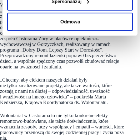
Spersonalizuj
W 2025 roku Fundacja Castorama uruchomiła nowy program
„Dobry Dom. Lepszy Start”, skierowany do dzieci i młodzieży
z pieczy zastępczej. Inicjatywa łączy działania wolontariackie
Odmowa
pracowników Castorama z długofalowym wsparciem placówek
opiekuńczo-wychowawczych, odpowiadając na ich realne,
codzienne potrzeby. Jednym z takich działań był projekt
zespołu Castorama Żory w placówce opiekuńczo-
wychowawczej w Gorzyczkach, realizowany w ramach
programu „Dobry Dom. Lepszy Start w Dorosłość”.
Przeprowadzony remont łazienki poprawił bezpieczeństwo
dzieci, a wspólnie spędzony czas pozwolił zbudować relacje
oparte na uważności i zaufaniu.
„Chcemy, aby efektem naszych działań były
nie tylko zrealizowane projekty, ale także wartości, które
zostają z nami na dłużej – odpowiedzialność, uważność
i wrażliwość na innego człowieka” – podkreśla Marta
Kędzierska, Krajowa Koordynatorka ds. Wolontariatu.
Wolontariat w Castorama to nie tylko konkretne efekty
remontowo-budowlane, ale także doświadczenie, które
wzmacnia zespoły, uczy współpracy i empatii – wartości, które
pracownicy przenoszą do swojej codziennej pracy i życia poza
nią.