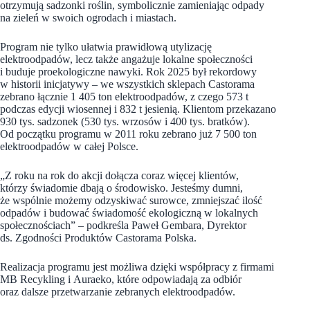
otrzymują sadzonki roślin, symbolicznie zamieniając odpady
na zieleń w swoich ogrodach i miastach.
Program nie tylko ułatwia prawidłową utylizację
elektroodpadów, lecz także angażuje lokalne społeczności
i buduje proekologiczne nawyki. Rok 2025 był rekordowy
w historii inicjatywy – we wszystkich sklepach Castorama
zebrano łącznie 1 405 ton elektroodpadów, z czego 573 t
podczas edycji wiosennej i 832 t jesienią. Klientom przekazano
930 tys. sadzonek (530 tys. wrzosów i 400 tys. bratków).
Od początku programu w 2011 roku zebrano już 7 500 ton
elektroodpadów w całej Polsce.
„Z roku na rok do akcji dołącza coraz więcej klientów,
którzy świadomie dbają o środowisko. Jesteśmy dumni,
że wspólnie możemy odzyskiwać surowce, zmniejszać ilość
odpadów i budować świadomość ekologiczną w lokalnych
społecznościach” – podkreśla Paweł Gembara, Dyrektor
ds. Zgodności Produktów Castorama Polska.
Realizacja programu jest możliwa dzięki współpracy z firmami
MB Recykling i Auraeko, które odpowiadają za odbiór
oraz dalsze przetwarzanie zebranych elektroodpadów.