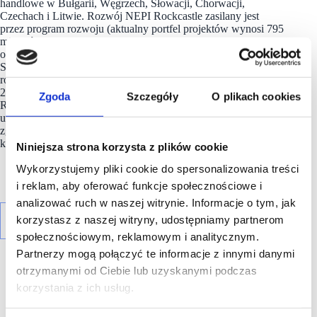
handlowe w Bułgarii, Węgrzech, Słowacji, Chorwacji,
Czechach i Litwie. Rozwój NEPI Rockcastle zasilany jest
przez program rozwoju (aktualny portfel projektów wynosi 795
milionów euro łącznych inwestycji), wspierany przez przejęcia
o wysokiej wartości. Największe przejęcia to Magnolia Park
Shopping Centre we Wrocławiu, Polska, we wrześniu 2024
roku oraz Silesia City Center w Katowicach, Polska, w grudniu
2024 roku o wspólnej wartości 760 milionów euro. NEPI
Zgoda
Szczegóły
O plikach cookies
Rockcastle posiada dwie kluczowe przewagi strategiczne –
unikalne portfolio przestrzeni handlowej na terenie CEE
zgromadzone przez ostatnie 18 lat oraz zespół ponad 670 osób,
który wnosi niezbędną lokalną branżową.
Niniejsza strona korzysta z plików cookie
Wykorzystujemy pliki cookie do spersonalizowania treści
i reklam, aby oferować funkcje społecznościowe i
analizować ruch w naszej witrynie. Informacje o tym, jak
korzystasz z naszej witryny, udostępniamy partnerom
społecznościowym, reklamowym i analitycznym.
Partnerzy mogą połączyć te informacje z innymi danymi
otrzymanymi od Ciebie lub uzyskanymi podczas
korzystania z ich usług.