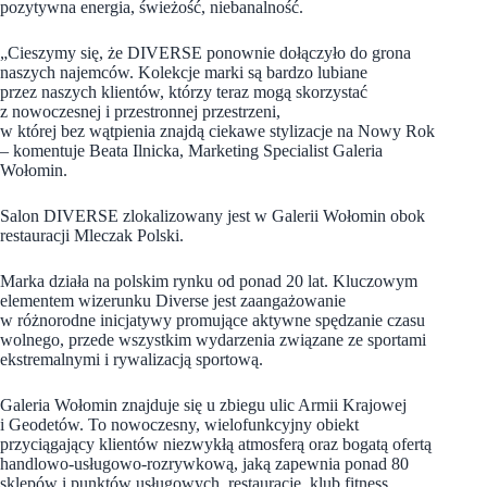
pozytywna energia, świeżość, niebanalność.
„Cieszymy się, że DIVERSE ponownie dołączyło do grona
naszych najemców. Kolekcje marki są bardzo lubiane
przez naszych klientów, którzy teraz mogą skorzystać
z nowoczesnej i przestronnej przestrzeni,
w której bez wątpienia znajdą ciekawe stylizacje na Nowy Rok
– komentuje Beata Ilnicka, Marketing Specialist Galeria
Wołomin.
Salon DIVERSE zlokalizowany jest w Galerii Wołomin obok
restauracji Mleczak Polski.
Marka działa na polskim rynku od ponad 20 lat. Kluczowym
elementem wizerunku Diverse jest zaangażowanie
w różnorodne inicjatywy promujące aktywne spędzanie czasu
wolnego, przede wszystkim wydarzenia związane ze sportami
ekstremalnymi i rywalizacją sportową.
Galeria Wołomin znajduje się u zbiegu ulic Armii Krajowej
i Geodetów. To nowoczesny, wielofunkcyjny obiekt
przyciągający klientów niezwykłą atmosferą oraz bogatą ofertą
handlowo-usługowo-rozrywkową, jaką zapewnia ponad 80
sklepów i punktów usługowych, restauracje, klub fitness