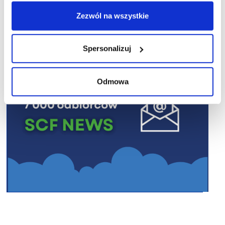
R E K L A M A
Zezwól na wszystkie
Spersonalizuj
Odmowa