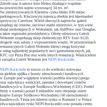
Zdrofit oraz 4-salowe kino Helios działające wspólnie
na powierzchni najmu wynoszącej 34 tys. m².
Na zmotoryzowanych Klientów czeka blisko 830 miejsc
parkingowych. Kluczowym najemcą obiektu jest hipermarket
spożywczy Carrefour. Wśród obecnych najemców galerii
znajdują się cenione, sieciowe marki odzieżowe, w tym wiele
dotąd niedostępnych w Wołominie, jak HalfPrice oraz Douglas,
a także regionalni przedsiębiorcy. Ofertę odzieżową Galerii
Wołomin uzupełniają sklep elektroniczny RTV Euro AGD,
drogerie oraz salony z wyposażeniem wnętrz. W przestrzeniach
restauracyjnych Galerii Wołomin klienci mogą korzystać
z usług najbardziej popularnych sieci gastronomicznych, jak
KFC czy Pizza Hut oraz wielu innych restauracji. Właścicielem
i zarządcą Galerii Wołomin jest
NEPI Rockcastle
.
NEPI Rockcastle
to trzecia co do wielkości notowana
na giełdzie spółka z branży nieruchomości handlowych
w Europie pod względem wartości portfela inwestycyjnego
oraz największy właściciel, operator i deweloper centrów
handlowych w Europie Środkowo-Wschodniej (CEE). Portfel
firmy o wartości ponad 8 miliardów euro obejmuje osiem
krajów Europy Środkowo-Wschodniej i 60 nieruchomości
handlowych. Firma jest liderem rynku w Rumunii i w Polsce
(dwa największe rynki NEPI Rockcastle) oraz posiada centra